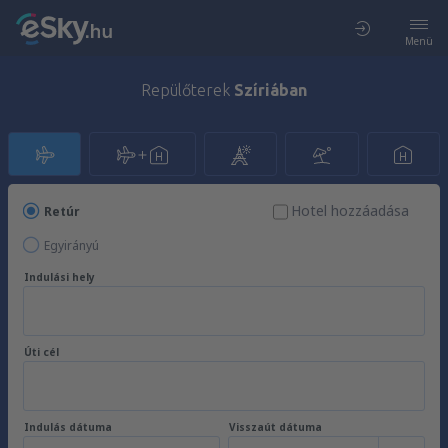
Menü
Repülőterek
Szíriában
Hotel hozzáadása
Retúr
Egyirányú
Indulási hely
Úti cél
Indulás dátuma
Visszaút dátuma