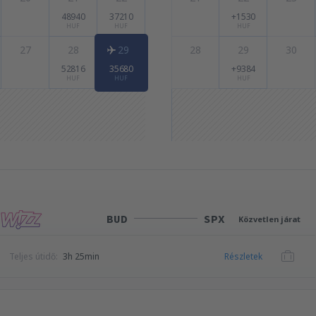
48940
37210
+1530
HUF
HUF
HUF
27
28
29
28
29
30
52816
35680
+9384
HUF
HUF
HUF
BUD
SPX
Közvetlen járat
Teljes útidő:
3h 25min
Részletek