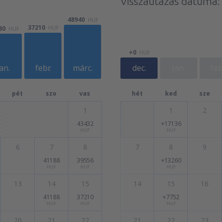
Visszautazás dátuma:
48940
HUF
37210
HUF
80
HUF
+0
HUF
an.
febr.
márc.
dec.
jan.
feb
pét
szo
vas
hét
ked
sze
1
1
2
43432
+17136
HUF
HUF
6
7
8
7
8
9
41188
39556
+13260
HUF
HUF
HUF
13
14
15
14
15
16
41188
37210
+7752
HUF
HUF
HUF
20
21
22
21
22
23