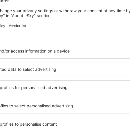
nk több ajánlatot a keresésnek meg
Tirana
Indulás Budapestről
11933
HUF
Szófia
Indulás Budapestről
12215
HUF