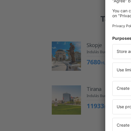
Találtu
Skopje
Indulás Budapestről
7680
HUF
Tirana
Indulás Budapestről
11933
HUF