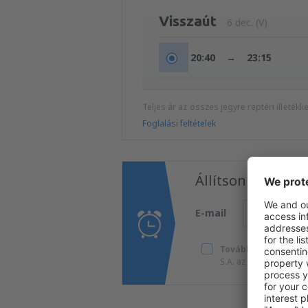
Visszaút
6 dec. (V)
20:40
→
23:15
Teljes ár az összes jegyre reptéri illeték
Foglalási feltételek
Állítson be árfig
E-mail
További utazások k
S.A. az általam megad