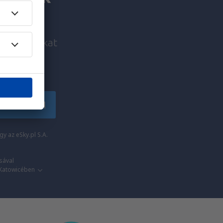
i ajánlatokat
!
tkozzon fel
y az eSky.pl S.A.
sával
 Katowicében​