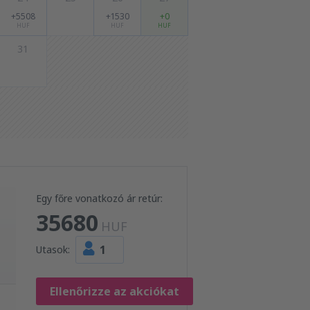
+5508
+1530
+0
HUF
HUF
HUF
31
Egy főre vonatkozó ár retúr:
35680
HUF
1
Utasok:
Ellenőrizze az akciókat