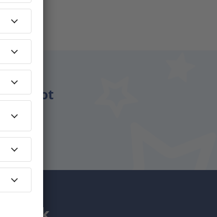
énzt.
csomagot
utaznak