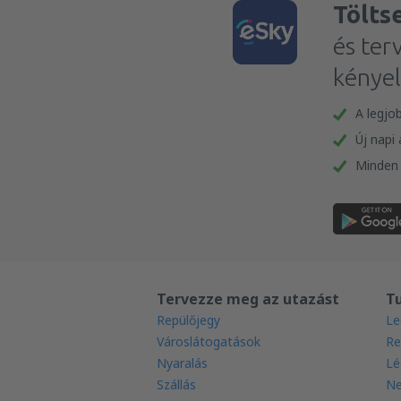
Tölts
és ter
kénye
A legjo
Új napi
Minden 
Tervezze meg az utazást
T
Repülőjegy
Le
Városlátogatások
Re
Nyaralás
Lé
Szállás
Ne