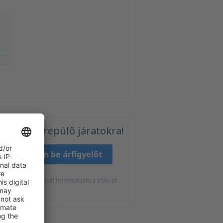
ó Sphinx
repülő járatokra!
Állítson be árfigyelőt
at kapjak (hírlevél formájában) a eSky.pl