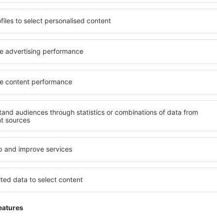
Mutasson több részletet
Takarítson meg időt és p
Foglaljon Repülő+Hotel 
az eSky.hu-n!
Nézze meg
evélre feliratkozók többet 