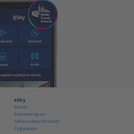
eSky
Rólunk
Partnerprogram
Felhasználási feltételek
Foglalásaim