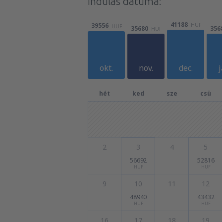
Indulás dátuma:
41188
HUF
39556
HUF
35680
356
HUF
okt.
nov.
dec.
j
hét
ked
sze
csü
2
3
4
5
56692
52816
HUF
HUF
9
10
11
12
48940
43432
HUF
HUF
16
17
18
19