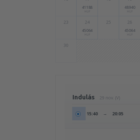
41188
48940
HUF
HUF
23
24
25
26
45064
45064
HUF
HUF
30
Indulás
29 nov. (V)
15:40
→
20:05