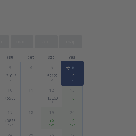
r.
márc.
ápr.
máj.
csü
pét
szo
vas
3
4
5
6
+21012
+52122
+0
HUF
HUF
HUF
10
11
12
13
+5508
+13260
+0
HUF
HUF
HUF
17
18
19
20
+3876
+0
+0
HUF
HUF
HUF
24
25
26
27