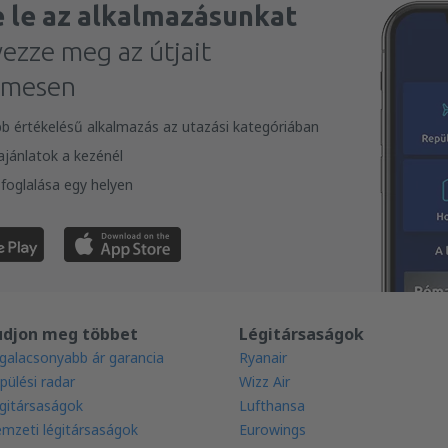
e le az alkalmazásunkat
vezze meg az útjait
lmesen
bb értékelésű alkalmazás az utazási kategóriában
 ajánlatok a kezénél
foglalása egy helyen
udjon meg többet
Légitársaságok
galacsonyabb ár garancia
Ryanair
pülési radar
Wizz Air
gitársaságok
Lufthansa
mzeti légitársaságok
Eurowings