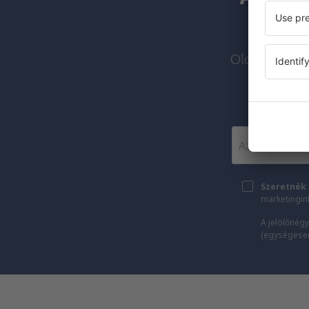
Olcsó járato
Szeretnék 
marketingin
A jelölőnégy
(egységesen)