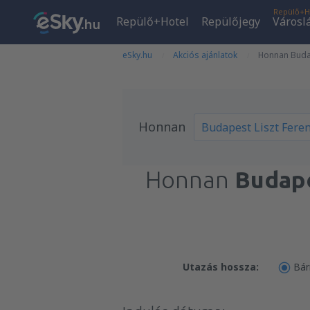
Repülő+H
Repülő+Hotel
Repülőjegy
Városl
eSky.hu
Akciós ajánlatok
Honnan Budap
Honnan
Honnan
Budape
Utazás hossza:
Bár