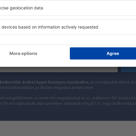
kevesebbért
k, városlátogatás, nyaralás – kapjon egyedi utazás
mindenki más előtt.
Csak a legjobbakat küldjük, az utazók becsszavára
Ira
kedvezőbb árakat kapni bizonyos utazásokra,
és hozzájárulok ahhoz, hog
formációkat küldjön az általam megadott e-mail-címre.
zet megjelölésével, az email cím megadásával és az „Iratkozzon fel” kiválasztá
 Ön hozzájárulását adja személyes adatainak eSky.pl S.A., regisztrált irodája