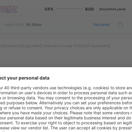
SPX
BUD
Közvetlen járat
Teljes útidő:
3h 35min
Részletek
kel (kezelési költség nélkül, melynek összege
5158
HUF
utasonként)
yelőt az innen:
Budapest Liszt Ferenc
, ide:
Kair
Legmagasabb ár
HUF
edvező áron hírlevelünkben.
Hozzájárulok ahhoz, hogy marketinginformációk
ott e-mail-címre.