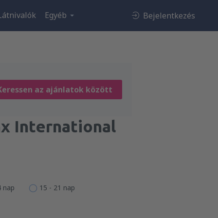
Látnivalók
Egyéb
Bejelentkezés
Keressen az ajánlatok között
x International
4 nap
15 - 21 nap