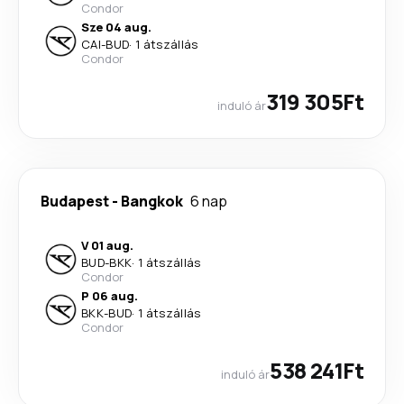
Condor
Sze 04 aug.
CAI
-
BUD
·
1 átszállás
Condor
319 305Ft
induló ár
Budapest
-
Bangkok
6 nap
V 01 aug.
BUD
-
BKK
·
1 átszállás
Condor
P 06 aug.
BKK
-
BUD
·
1 átszállás
Condor
538 241Ft
induló ár