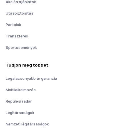
Akciós ajánlatok
Utasbiztositás
Parkolók
Transzferek
Sportesemények
Tudjon meg többet
Legalacsonyabb ár garancia
Mobilalkalmazás
Repülési radar
Légitársaságok
Nemzeti légitársaságok