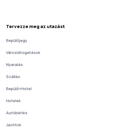
Tervezze meg az utazást
Repülőjegy
Városlátogatások
Nyaralás
Szállás
Repülő+Hotel
Hotelek
Autóbérlés
Jachtok