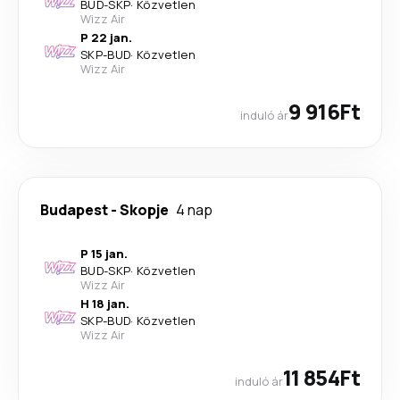
BUD
-
SKP
·
Közvetlen
Wizz Air
P 22 jan.
SKP
-
BUD
·
Közvetlen
Wizz Air
9 916Ft
induló ár
Budapest
-
Skopje
4 nap
P 15 jan.
BUD
-
SKP
·
Közvetlen
Wizz Air
H 18 jan.
SKP
-
BUD
·
Közvetlen
Wizz Air
11 854Ft
induló ár