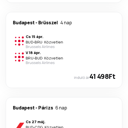
Budapest
-
Brüsszel
4 nap
Cs 15 ápr.
BUD
-
BRU
·
Közvetlen
Brussels Airlines
V 18 ápr.
BRU
-
BUD
·
Közvetlen
Brussels Airlines
41 498Ft
induló ár
Budapest
-
Párizs
6 nap
Cs 27 máj.
BUD
-
CDG
·
Közvetlen