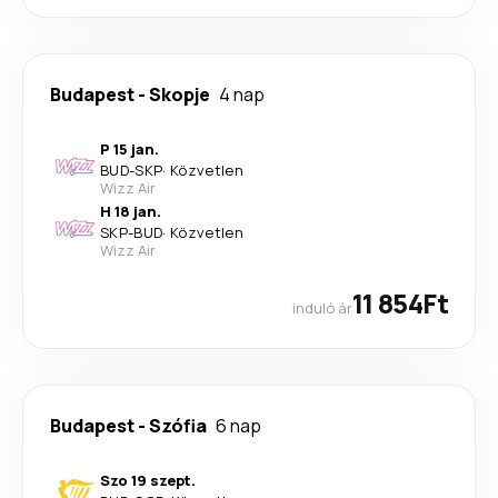
Budapest
-
Skopje
4 nap
P 15 jan.
BUD
-
SKP
·
Közvetlen
Wizz Air
H 18 jan.
SKP
-
BUD
·
Közvetlen
Wizz Air
11 854Ft
induló ár
Budapest
-
Szófia
6 nap
Szo 19 szept.