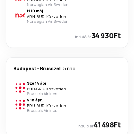
Norwegian Air Sweden
H 10 máj.
ARN
-
BUD
·
Közvetlen
Norwegian Air Sweden
34 930Ft
induló ár
Budapest
-
Brüsszel
5 nap
Sze 14 ápr.
BUD
-
BRU
·
Közvetlen
Brussels Airlines
V 18 ápr.
BRU
-
BUD
·
Közvetlen
Brussels Airlines
41 498Ft
induló ár