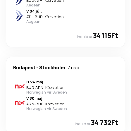
BUD
-
ATH
·
Közvetlen
Aegean
V 04 júl.
ATH
-
BUD
·
Közvetlen
Aegean
34 115Ft
induló ár
Budapest
-
Stockholm
7 nap
H 24 máj.
BUD
-
ARN
·
Közvetlen
Norwegian Air Sweden
V 30 máj.
ARN
-
BUD
·
Közvetlen
Norwegian Air Sweden
34 732Ft
induló ár