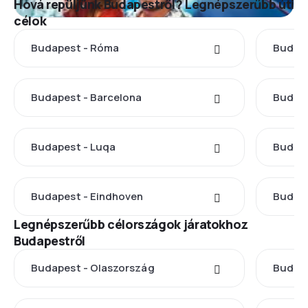
Hová repüljünk Budapestről? Legnépszerűbb úti
célok
Budapest - Róma
Budape
Budapest - Barcelona
Budape
Budapest - Luqa
Budape
Budapest - Eindhoven
Budap
Legnépszerűbb célországok járatokhoz
Budapestről
Budapest - Olaszország
Budape