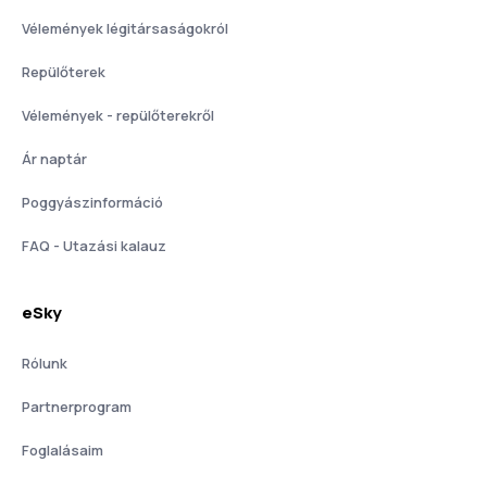
Vélemények légitársaságokról
Repülőterek
Vélemények - repülőterekről
Ár naptár
Poggyászinformáció
FAQ - Utazási kalauz
eSky
Rólunk
Partnerprogram
Foglalásaim