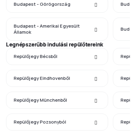
Budapest - Görögország
Budap
Budapest - Amerikai Egyesült
Budape
Államok
Legnépszerűbb indulási repülőtereink
Repülőjegy Bécsből
Repülő
Repülőjegy Eindhovenből
Repülő
Repülőjegy Münchenből
Repülő
Repülőjegy Pozsonyból
Repülő