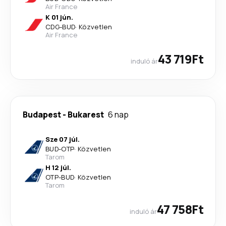
Air France
K 01 jún.
CDG
-
BUD
·
Közvetlen
Air France
43 719Ft
induló ár
Budapest
-
Bukarest
6 nap
Sze 07 júl.
BUD
-
OTP
·
Közvetlen
Tarom
H 12 júl.
OTP
-
BUD
·
Közvetlen
Tarom
47 758Ft
induló ár