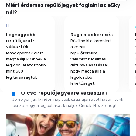
Miért érdemes repülőjegyet foglalni az eSky-
nál?
Legnagyobb
Rugalmas keresés
repülőjárat-
Bővítse ki a keresést
választék
a közeli
Másodpercek alatt
repülőterekre,
megtaláljuk Önnek a
valamint rugalmas
legjobb járatot több
dátumválasztással,
mint 500
hogy megtalálja a
légitársaságtól.
legolcsóbb
lehetőséget.
Olcsó repülőjegyekre vadászik?
Jó helyen jár. Minden nap több száz ajánlatot hasonlítunk
össze, hogy a legjobbakat kínáljuk Önnek. Nézze meg!