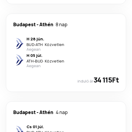
Budapest
-
Athén
8 nap
H 28 jún.
BUD
-
ATH
·
Közvetlen
Aegean
H 05 júl.
ATH
-
BUD
·
Közvetlen
Aegean
34 115Ft
induló ár
Budapest
-
Athén
4 nap
Cs 01 júl.