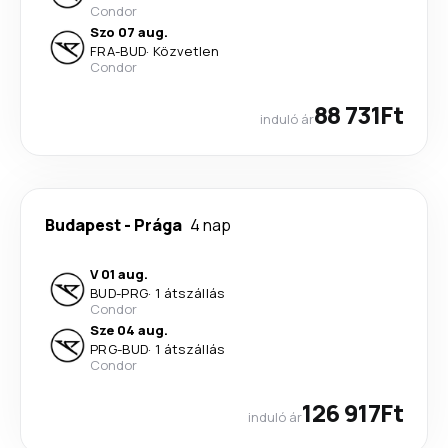
Condor
Szo 07 aug.
FRA
-
BUD
·
Közvetlen
Condor
88 731Ft
induló ár
Budapest
-
Prága
4 nap
V 01 aug.
BUD
-
PRG
·
1 átszállás
Condor
Sze 04 aug.
PRG
-
BUD
·
1 átszállás
Condor
126 917Ft
induló ár