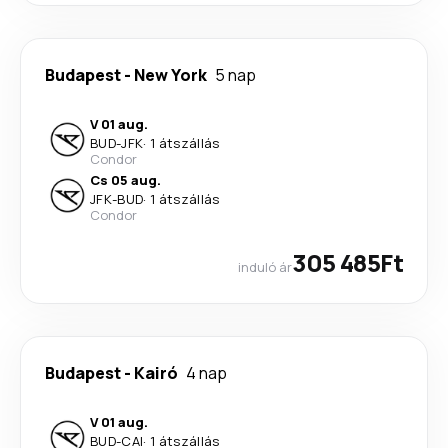
Budapest
-
New York
5 nap
V 01 aug.
BUD
-
JFK
·
1 átszállás
Condor
Cs 05 aug.
JFK
-
BUD
·
1 átszállás
Condor
305 485Ft
induló ár
Budapest
-
Kairó
4 nap
V 01 aug.
BUD
-
CAI
·
1 átszállás