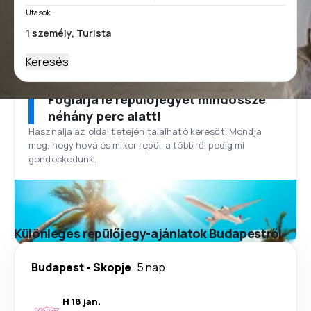
Utasok
Keresés
Foglalja le repülőjegyét mindössze
néhány perc alatt!
Használja az oldal tetején található keresőt. Mondja
meg, hogy hová és mikor repül, a többiről pedig mi
gondoskodunk.
Különleges repülőjegy-ajánlatok Budapestről
Budapest
-
Skopje
5 nap
H 18 jan.