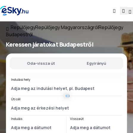
Repülőjegy
Repülőjegy Magyarországról
Repülőjegy
Budapestről
Keressen járatokat
Budapestről
Oda-vissza út
Egyirányú
Indulási hely
Úti cél
Indulás
Visszaút