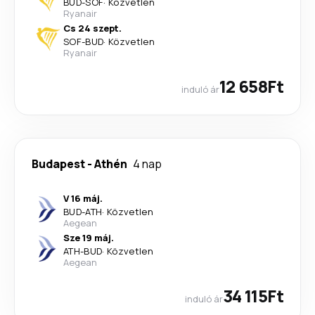
BUD
-
SOF
·
Közvetlen
Ryanair
Cs 24 szept.
SOF
-
BUD
·
Közvetlen
Ryanair
12 658Ft
induló ár
Budapest
-
Athén
4 nap
V 16 máj.
BUD
-
ATH
·
Közvetlen
Aegean
Sze 19 máj.
ATH
-
BUD
·
Közvetlen
Aegean
34 115Ft
induló ár