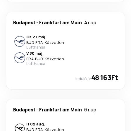
Budapest
-
Frankfurt am Main
4 nap
Cs 27 máj.
BUD
-
FRA
·
Közvetlen
Lufthansa
V 30 máj.
FRA
-
BUD
·
Közvetlen
Lufthansa
48 163Ft
induló ár
Budapest
-
Frankfurt am Main
6 nap
H 02 aug.
BUD
-
FRA
·
Közvetlen