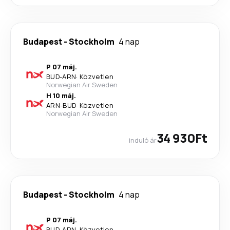
Budapest
-
Stockholm
4 nap
P 07 máj.
BUD
-
ARN
·
Közvetlen
Norwegian Air Sweden
H 10 máj.
ARN
-
BUD
·
Közvetlen
Norwegian Air Sweden
34 930Ft
induló ár
Budapest
-
Stockholm
4 nap
P 07 máj.
BUD
-
ARN
·
Közvetlen