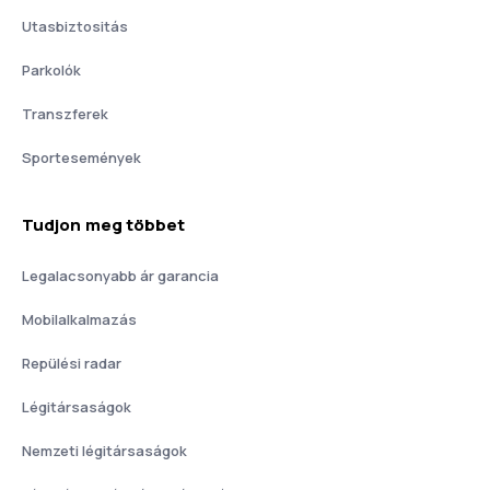
Utasbiztositás
Parkolók
Transzferek
Sportesemények
Tudjon meg többet
Legalacsonyabb ár garancia
Mobilalkalmazás
Repülési radar
Légitársaságok
Nemzeti légitársaságok