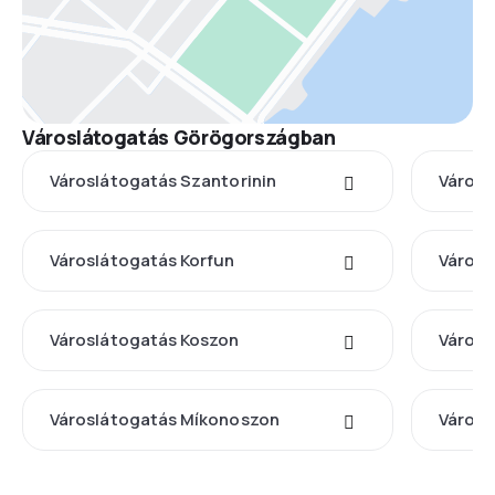
Városlátogatás Görögországban
Városlátogatás Szantorinin
Városl
Városlátogatás Korfun
Városl
Városlátogatás Koszon
Városl
Városlátogatás Míkonoszon
Városl