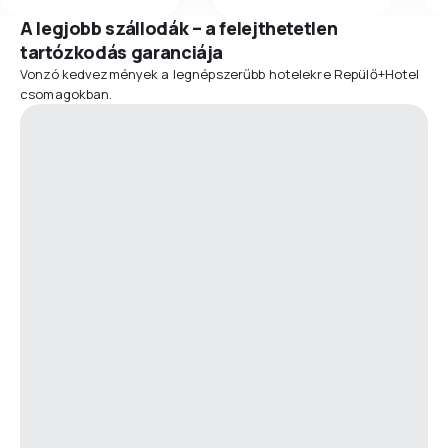
A legjobb szállodák – a felejthetetlen
tartózkodás garanciája
Vonzó kedvezmények a legnépszerűbb hotelekre Repülő+Hotel
csomagokban.