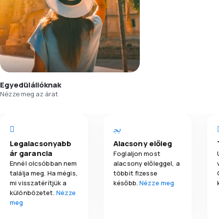
Egyedülállóknak
Nézze meg az árat
Legalacsonyabb
Alacsony előleg
ár garancia
Foglaljon most
Ennél olcsóbban nem
alacsony előleggel, a
találja meg. Ha mégis,
többit fizesse
mi visszatérítjük a
később.
Nézze meg
különbözetet.
Nézze
meg