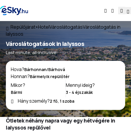
Repülőjárat+Hotel
Városlátogatás
Városlátogatás in
Ialyssos
Városlátogatások in Ialyssos
Last minute, all-inclusive
Hova?
Honnan?
Mikor?
Mennyi ideig?
Hány személy?
Ötletek néhány napra vagy egy hétvégére in
Ialyssos repülővel