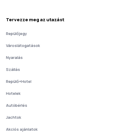
Tervezze meg az utazást
Repülőjegy
Városlátogatások
Nyaralás
Szállás
Repülő+Hotel
Hotelek
Autóbérlés
Jachtok
Akciós ajánlatok