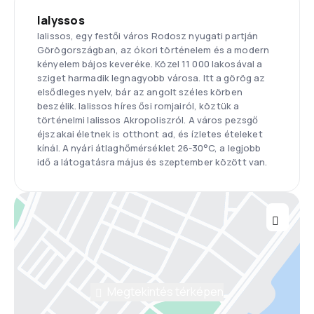
Ialyssos
Ialissos, egy festői város Rodosz nyugati partján
Görögországban, az ókori történelem és a modern
kényelem bájos keveréke. Közel 11 000 lakosával a
sziget harmadik legnagyobb városa. Itt a görög az
elsődleges nyelv, bár az angolt széles körben
beszélik. Ialissos híres ősi romjairól, köztük a
történelmi Ialissos Akropoliszról. A város pezsgő
éjszakai életnek is otthont ad, és ízletes ételeket
kínál. A nyári átlaghőmérséklet 26-30°C, a legjobb
idő a látogatásra május és szeptember között van.
Megtekintés térképen