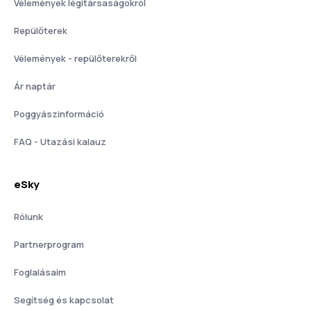
Vélemények légitársaságokról
Repülőterek
Vélemények - repülőterekről
Ár naptár
Poggyászinformáció
FAQ - Utazási kalauz
eSky
Rólunk
Partnerprogram
Foglalásaim
Segítség és kapcsolat