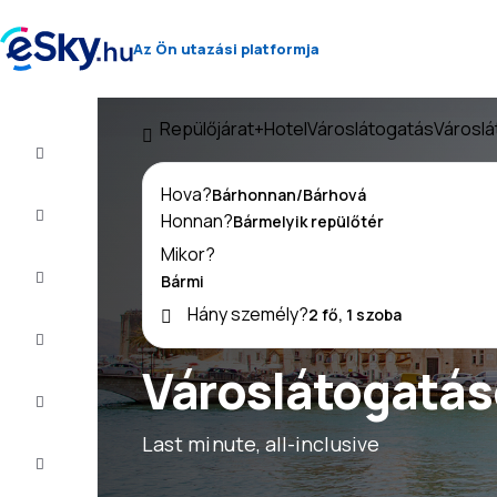
Az Ön utazási platformja
Repülőjárat+Hotel
Városlátogatás
Városlá
Repülő+Hotel
Hova?
Repülőjegy
Honnan?
Mikor?
Nyaralás
Hány személy?
Nyár
2026
Városlátogatáso
Téli
2026/27
Last minute, all-inclusive
Last
minute