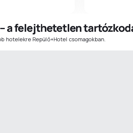
 – a felejthetetlen tartózko
b hotelekre Repülő+Hotel csomagokban.