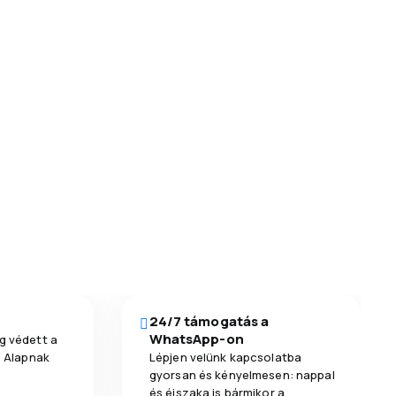
24/7 támogatás a
WhatsApp-on
g védett a
a Alapnak
Lépjen velünk kapcsolatba
gyorsan és kényelmesen: nappal
és éjszaka is bármikor a