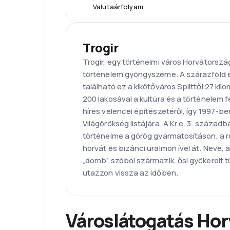
Valutaárfolyam
Trogir
Trogir, egy történelmi város Horvátorszá
történelem gyöngyszeme. A szárazföld és
található ez a kikötőváros Splittől 27 kil
200 lakosával a kultúra és a történelem f
híres velencei építészetéről, így 1997-b
Világörökség listájára. A Kr.e. 3. század
történelme a görög gyarmatosításon, a r
horvát és bizánci uralmon ível át. Neve, 
„domb” szóból származik, ősi gyökereit t
utazzon vissza az időben.
Városlátogatás Ho