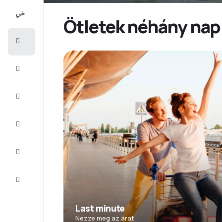
All-
inclusive
Ötletek néhány napr
Városlátogatások
Szállás
Ajánlatok
Fejezze
be az
utat
Inspiráció
és tippek
Ügyfélszolgálat
Last minute
Nézze meg az árat