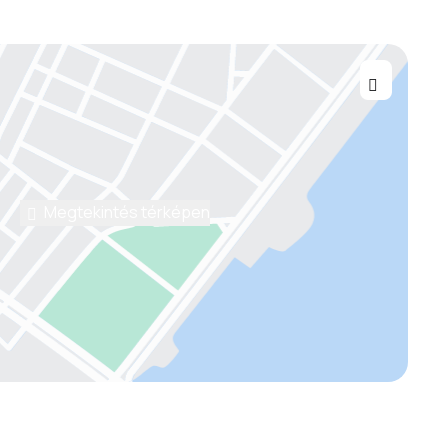
Megtekintés térképen