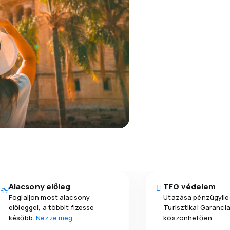
Alacsony előleg
TFG védelem
Foglaljon most alacsony
Utazása pénzügyile
előleggel, a többit fizesse
Turisztikai Garanci
később.
Nézze meg
köszönhetően.