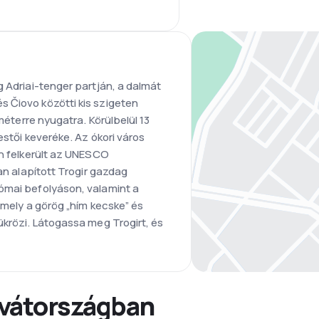
g Adriai-tenger partján, a dalmát
 Čiovo közötti kis szigeten
ométerre nyugatra. Körülbelül 13
estői keveréke. Az ókori város
en felkerült az UNESCO
ban alapított Trogir gazdag
ómai befolyáson, valamint a
amely a görög „hím kecske” és
ükrözi. Látogassa meg Trogirt, és
rvátországban