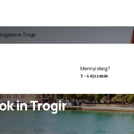
togatás in Trogir
Mennyi ideig?
k in Trogir