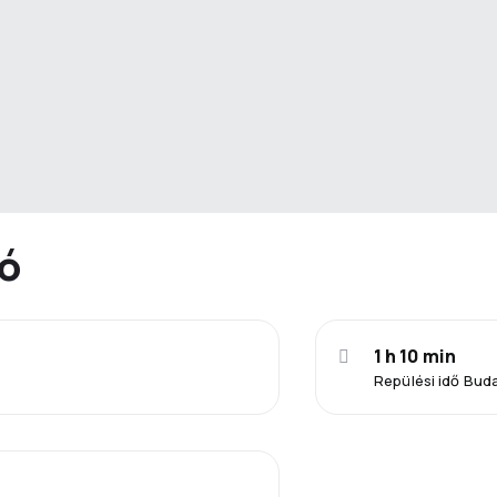
ió
1 h 10 min
Repülési idő Bud