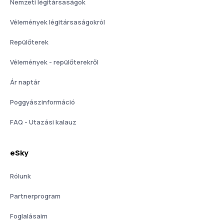
Nemzeti légitársaságok
Vélemények légitársaságokról
Repülőterek
Vélemények - repülőterekről
Ár naptár
Poggyászinformáció
FAQ - Utazási kalauz
eSky
Rólunk
Partnerprogram
Foglalásaim