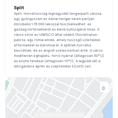
Split
Split, Horvátország legnagyobb tengerparti városa,
egy gyöngyszem az Adriai-tenger keleti partján.
Körülbelül 178 000 lakossal büszkélkedhet, és
gazdag történelméről és élénk kultúrájáról híres. A
város szíve az UNESCO által védett Diocletianus-
palota, egy római emlék, amely nyüzsgő üzletekkel,
éttermekkel és bárokkal él. A splitiek horvátul
beszélnek, de az angolt széles körben értik. A város
mediterrán éghajlatú, forró nyárral (átlagosan 30°C)
és enyhe telekkel (átlagosan 10°C). A legjobb idő a
látogatásra április és szeptember között van.
Megtekintés térképen