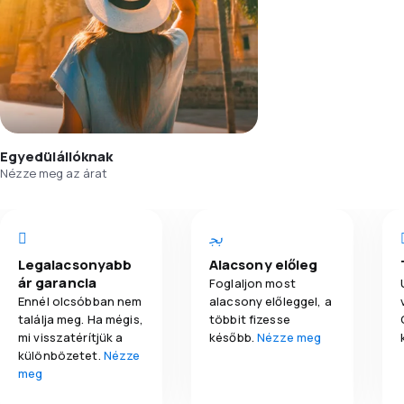
Egyedülállóknak
Nézze meg az árat
Legalacsonyabb
Alacsony előleg
ár garancia
Foglaljon most
Ennél olcsóbban nem
alacsony előleggel, a
találja meg. Ha mégis,
többit fizesse
mi visszatérítjük a
később.
Nézze meg
különbözetet.
Nézze
meg