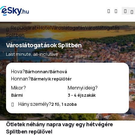
Repülőjárat+Hotel
Városlátogatás
Városlátogatás
Splitben
Városlátogatások Splitben
Last minute, all-inclusive
Hova?
Honnan?
Mikor?
Mennyi ideig?
Hány személy?
Ötletek néhány napra vagy egy hétvégére
Splitben repülővel