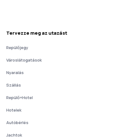
Tervezze meg az utazást
Repülőjegy
Városlátogatások
Nyaralás
Szállás
Repülő+Hotel
Hotelek
Autóbérlés
Jachtok