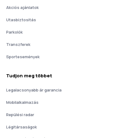
Akciós ajánlatok
Utasbiztositás
Parkolók
Transzferek
Sportesemények
Tudjon meg többet
Legalacsonyabb ár garancia
Mobilalkalmazás
Repülési radar
Légitársaságok