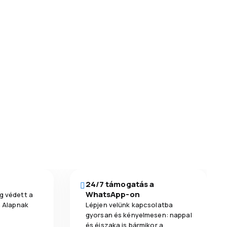
24/7 támogatás a
WhatsApp-on
g védett a
a Alapnak
Lépjen velünk kapcsolatba
gyorsan és kényelmesen: nappal
és éjszaka is bármikor a