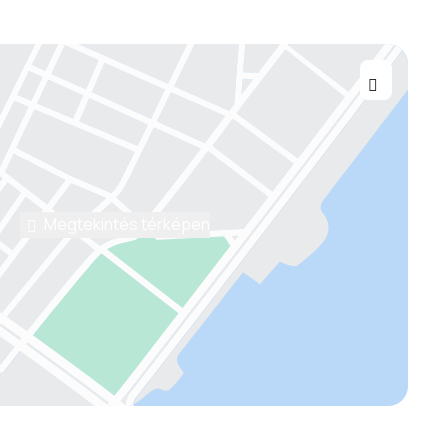
Megtekintés térképen