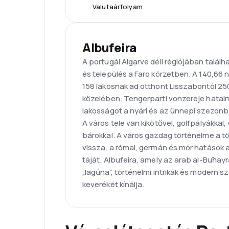
Valutaárfolyam
Albufeira
A portugál Algarve déli régiójában talál
és település a Faro körzetben. A 140,66 
158 lakosnak ad otthont Lisszabontól 25
közelében. Tengerparti vonzereje hatalm
lakosságot a nyári és az ünnepi szezonb
A város tele van kikötővel, golfpályákkal
bárokkal. A város gazdag történelme a tör
vissza, a római, germán és mór hatások al
táját. Albufeira, amely az arab al-Buħay
„lagúna”, történelmi intrikák és modern
keverékét kínálja.