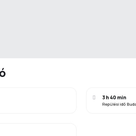
ió
3 h 40 min
Repülési idő Bud