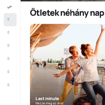
All-
inclusive
Ötletek néhány napr
Városlátogatások
Szállás
Ajánlatok
Fejezze
be az
utat
Inspiráció
és tippek
Ügyfélszolgálat
Last minute
Nézze meg az árat