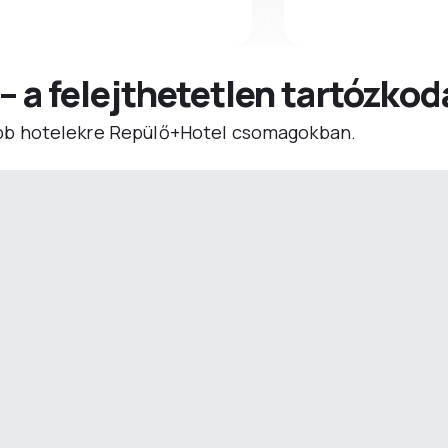
 – a felejthetetlen tartózko
b hotelekre Repülő+Hotel csomagokban.