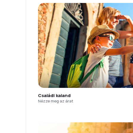
Családi kaland
Nézze meg az árat