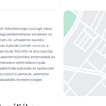
ható Albufeira egy nyüzsgő város
négyzetkilométeres területen 44
0 km-re, a Paderne-kastély
as turisták özönét vonzza, a
an közel 300 000-re duzzasztja.
, valamint különféle éttermekkel és
ténelem előtti időkre nyúlik
akították kulturális és építészeti
ra szóból származik, jelentése
 szabadidős tevékenységek