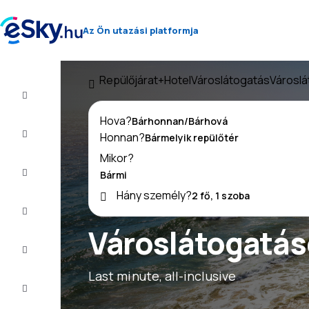
Az Ön utazási platformja
Repülőjárat+Hotel
Városlátogatás
Városlá
Repülő+Hotel
Hova?
Repülőjegy
Honnan?
Mikor?
Nyaralás
Hány személy?
Nyár
2026
Városlátogatáso
Téli
2026/27
Last minute, all-inclusive
Last
minute