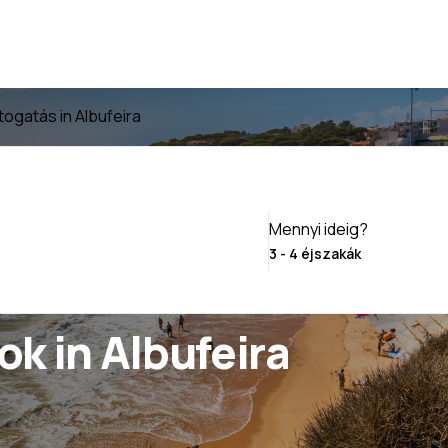
togatás in Albufeira
Mennyi ideig?
k in Albufeira