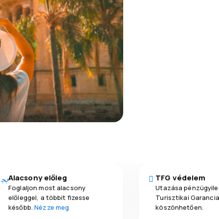
Alacsony előleg
TFG védelem
Foglaljon most alacsony
Utazása pénzügyile
előleggel, a többit fizesse
Turisztikai Garanci
később.
Nézze meg
köszönhetően.