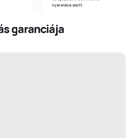
nyaralása alatt.
dás garanciája