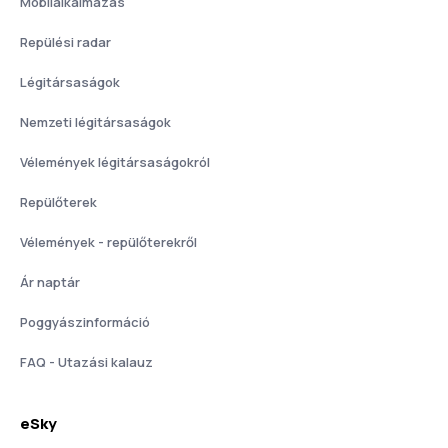
Mobilalkalmazás
Repülési radar
Légitársaságok
Nemzeti légitársaságok
Vélemények légitársaságokról
Repülőterek
Vélemények - repülőterekről
Ár naptár
Poggyászinformáció
FAQ - Utazási kalauz
eSky