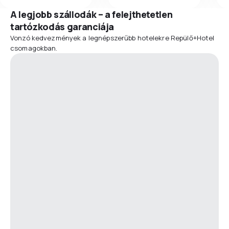
A legjobb szállodák – a felejthetetlen
tartózkodás garanciája
Vonzó kedvezmények a legnépszerűbb hotelekre Repülő+Hotel
csomagokban.