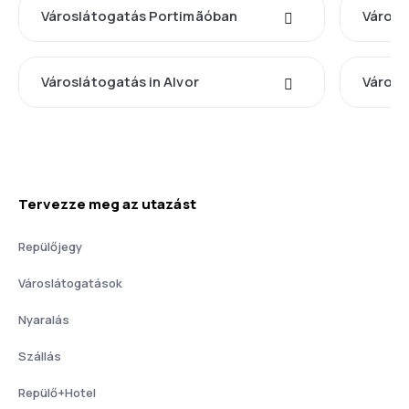
Városlátogatás Portimãóban
Városl
Városlátogatás in Alvor
Városl
Tervezze meg az utazást
Repülőjegy
Városlátogatások
Nyaralás
Szállás
Repülő+Hotel