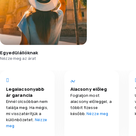
Egyedülállóknak
Nézze meg az árat
Legalacsonyabb
Alacsony előleg
ár garancia
Foglaljon most
Ennél olcsóbban nem
alacsony előleggel, a
találja meg. Ha mégis,
többit fizesse
mi visszatérítjük a
később.
Nézze meg
különbözetet.
Nézze
meg