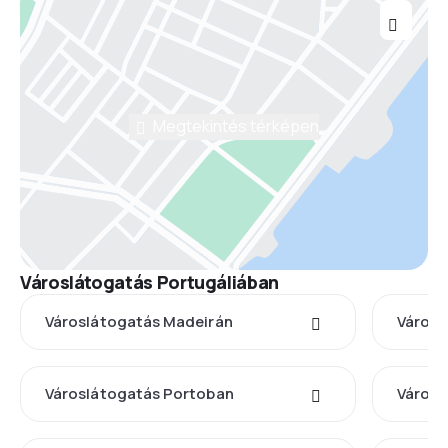
Megtekintés térképen
Városlátogatás Portugáliában
Városlátogatás Madeirán
Városl
Városlátogatás Portoban
Városl