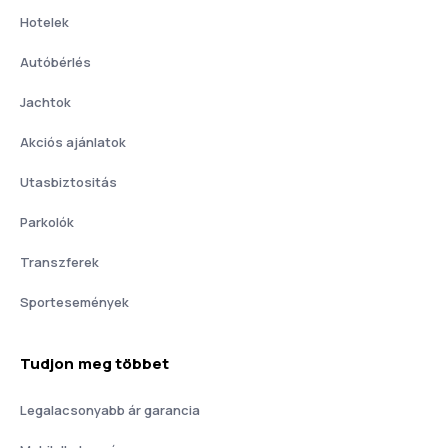
Hotelek
Autóbérlés
Jachtok
Akciós ajánlatok
Utasbiztositás
Parkolók
Transzferek
Sportesemények
Tudjon meg többet
Legalacsonyabb ár garancia