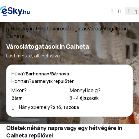
Repülőjárat+Hotel
Városlátogatás
Városlátogatás in
Calheta
Városlátogatások in Calheta
Last minute, all-inclusive
Hova?
Honnan?
Mikor?
Mennyi ideig?
Hány személy?
Ötletek néhány napra vagy egy hétvégére in
Calheta repülővel