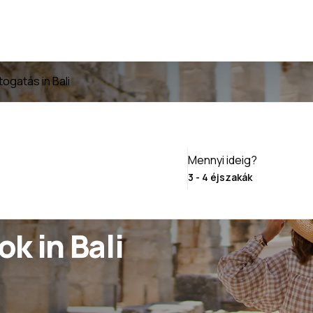
togatás in Bali
Mennyi ideig?
k in Bali