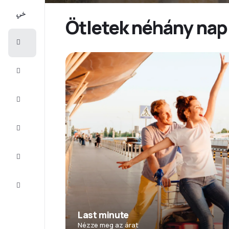
All-
inclusive
Ötletek néhány napr
Városlátogatások
Szállás
Ajánlatok
Fejezze
be az
utat
Inspiráció
és tippek
Ügyfélszolgálat
Last minute
Nézze meg az árat