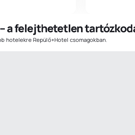
 – a felejthetetlen tartózko
b hotelekre Repülő+Hotel csomagokban.