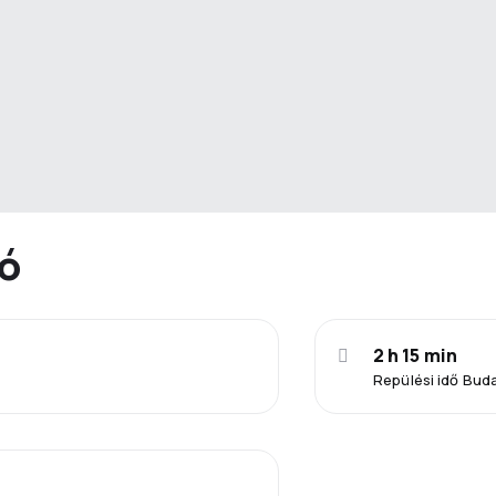
ió
2 h 15 min
Repülési idő Bud