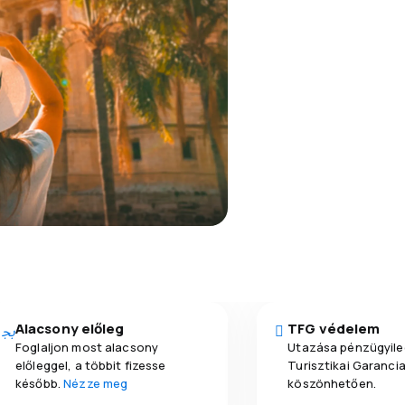
Alacsony előleg
TFG védelem
Foglaljon most alacsony
Utazása pénzügyile
előleggel, a többit fizesse
Turisztikai Garanci
később.
Nézze meg
köszönhetően.