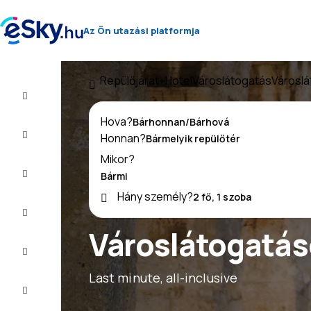
Az Ön utazási platformja
Repülőjárat+Hotel
Városlátogatás
Városlá
Repülő+Hotel
Hova?
Repülőjegy
Honnan?
Mikor?
Nyaralás
Hány személy?
Nyár
2026
Városlátogatáso
Téli
2026/27
Last minute, all-inclusive
Last
minute