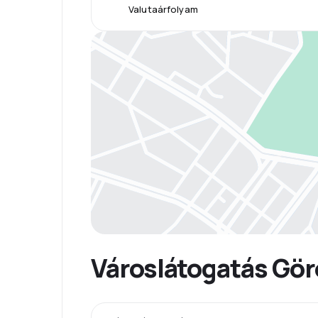
Valutaárfolyam
Városlátogatás Gö