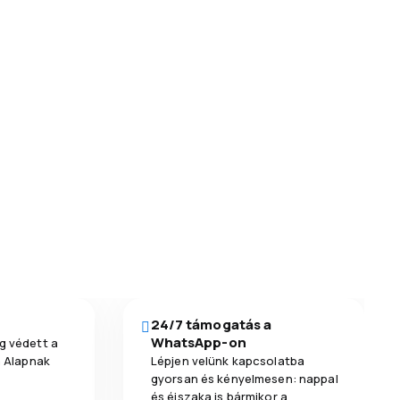
24/7 támogatás a
WhatsApp-on
g védett a
a Alapnak
Lépjen velünk kapcsolatba
gyorsan és kényelmesen: nappal
és éjszaka is bármikor a