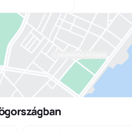
Megtekintés térképen
rögországban