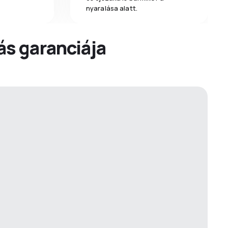
nyaralása alatt.
dás garanciája