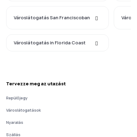
Városlátogatás San Franciscoban
Városl
Városlátogatás in Florida Coast
Tervezze meg az utazást
Repülőjegy
Városlátogatások
Nyaralás
Szállás