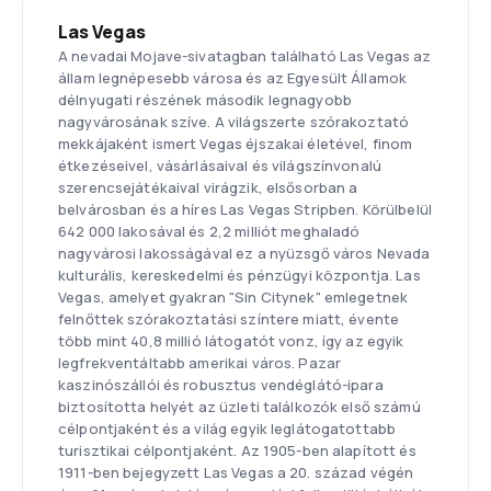
Las Vegas
A nevadai Mojave-sivatagban található Las Vegas az
állam legnépesebb városa és az Egyesült Államok
délnyugati részének második legnagyobb
nagyvárosának szíve. A világszerte szórakoztató
mekkájaként ismert Vegas éjszakai életével, finom
étkezéseivel, vásárlásaival és világszínvonalú
szerencsejátékaival virágzik, elsősorban a
belvárosban és a híres Las Vegas Stripben. Körülbelül
642 000 lakosával és 2,2 milliót meghaladó
nagyvárosi lakosságával ez a nyüzsgő város Nevada
kulturális, kereskedelmi és pénzügyi központja. Las
Vegas, amelyet gyakran "Sin Citynek" emlegetnek
felnőttek szórakoztatási színtere miatt, évente
több mint 40,8 millió látogatót vonz, így az egyik
legfrekventáltabb amerikai város. Pazar
kaszinószállói és robusztus vendéglátó-ipara
biztosította helyét az üzleti találkozók első számú
célpontjaként és a világ egyik leglátogatottabb
turisztikai célpontjaként. Az 1905-ben alapított és
1911-ben bejegyzett Las Vegas a 20. század végén