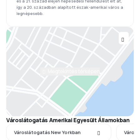
és a 21. század elején népesedési fellendülést élt át,
így a 20. században alapított észak-amerikai város a
legnépesebb.
Megtekintés térképen
Városlátogatás Amerikai Egyesült Államokban
Városlátogatás New Yorkban
Városl