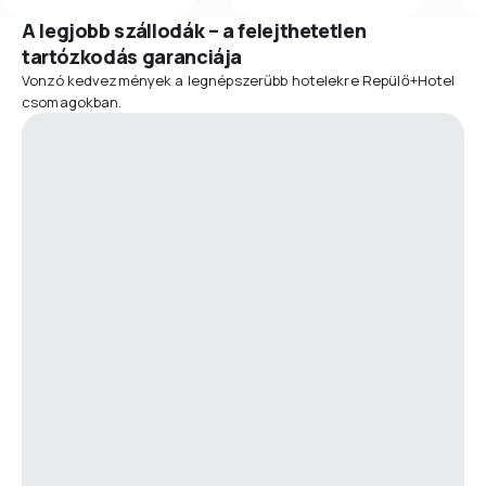
A legjobb szállodák – a felejthetetlen
tartózkodás garanciája
Vonzó kedvezmények a legnépszerűbb hotelekre Repülő+Hotel
csomagokban.