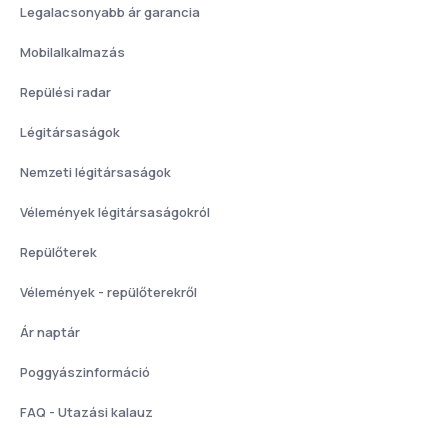
Legalacsonyabb ár garancia
Mobilalkalmazás
Repülési radar
Légitársaságok
Nemzeti légitársaságok
Vélemények légitársaságokról
Repülőterek
Vélemények - repülőterekről
Ár naptár
Poggyászinformáció
FAQ - Utazási kalauz