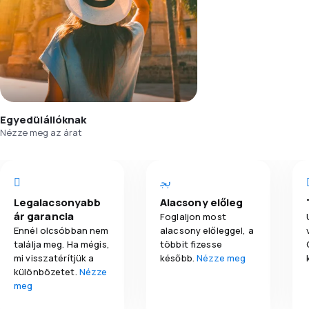
Egyedülállóknak
Nézze meg az árat
Legalacsonyabb
Alacsony előleg
ár garancia
Foglaljon most
Ennél olcsóbban nem
alacsony előleggel, a
találja meg. Ha mégis,
többit fizesse
mi visszatérítjük a
később.
Nézze meg
különbözetet.
Nézze
meg