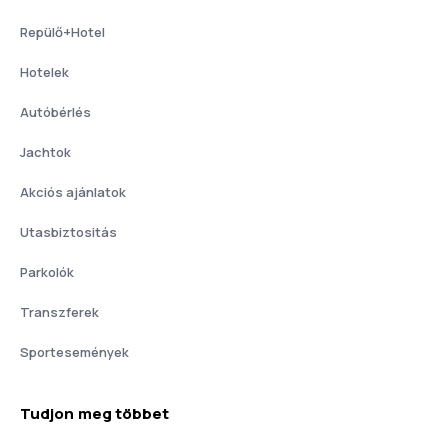
Repülő+Hotel
Hotelek
Autóbérlés
Jachtok
Akciós ajánlatok
Utasbiztositás
Parkolók
Transzferek
Sportesemények
Tudjon meg többet