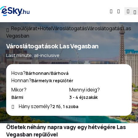
Repülőjárat+Hotel
Városlátogatás
Városlátogatás Las
Vegasban
Városlátogatások Las Vegasban
Last minute, all-inclusive
Hova?
Honnan?
Mikor?
Mennyi ideig?
Hány személy?
Ötletek néhány napra vagy egy hétvégére Las
Vegasban repülővel