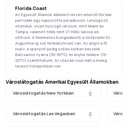
Florida Coast
Az Egyesült Államok délkeleti részén elterülő floridai
partvidék egy napsütötte paradicsom. Lenyűgöző
strandok, olyan nyüzsgő városok, mint Miami és
Tampa, valamint több mint 21 millió lakosa ad
otthont. A félelmetes Evergladestől a történelmi St.
Augustine-ig sok felfedeznivaló van. Az angol a fő
nyelv, a spanyolt pedig széles körben beszélik.
Balzsamos nyárra (30-35°C) és enyhe telekre (15-
20°C) számíthatunk. Az utazási csúcsidő a meleg
tavaszi hónapokban van.
Városlátogatás Amerikai Egyesült Államokban
Városlátogatás New Yorkban
Városl
Városlátogatás Las Vegasban
Városl