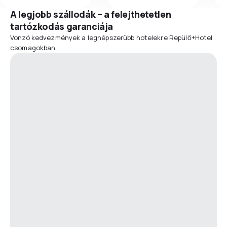
A legjobb szállodák – a felejthetetlen
tartózkodás garanciája
Vonzó kedvezmények a legnépszerűbb hotelekre Repülő+Hotel
csomagokban.