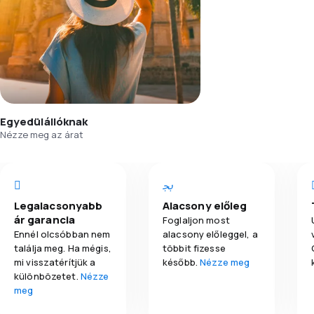
Egyedülállóknak
Nézze meg az árat
Legalacsonyabb
Alacsony előleg
ár garancia
Foglaljon most
Ennél olcsóbban nem
alacsony előleggel, a
találja meg. Ha mégis,
többit fizesse
mi visszatérítjük a
később.
Nézze meg
különbözetet.
Nézze
meg