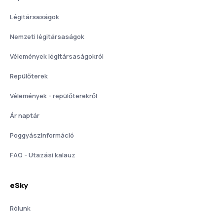
Légitársaságok
Nemzeti légitársaságok
Vélemények légitársaságokról
Repülőterek
Vélemények - repülőterekről
Ár naptár
Poggyászinformáció
FAQ - Utazási kalauz
eSky
Rólunk