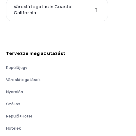
Városlátogatás in Coastal
California
Tervezze meg az utazást
Repülőjegy
Városlátogatások
Nyaralás
Szállás
Repülő+Hotel
Hotelek