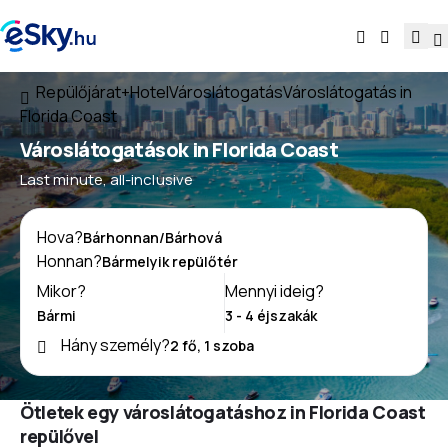
Repülőjárat+Hotel
Városlátogatás
Városlátogatás in
Florida Coast
Városlátogatások in Florida Coast
Last minute, all-inclusive
Hova?
Honnan?
Mikor?
Mennyi ideig?
Hány személy?
Ötletek egy városlátogatáshoz in Florida Coast
repülővel