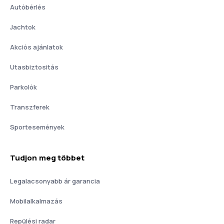
Autóbérlés
Jachtok
Akciós ajánlatok
Utasbiztositás
Parkolók
Transzferek
Sportesemények
Tudjon meg többet
Legalacsonyabb ár garancia
Mobilalkalmazás
Repülési radar