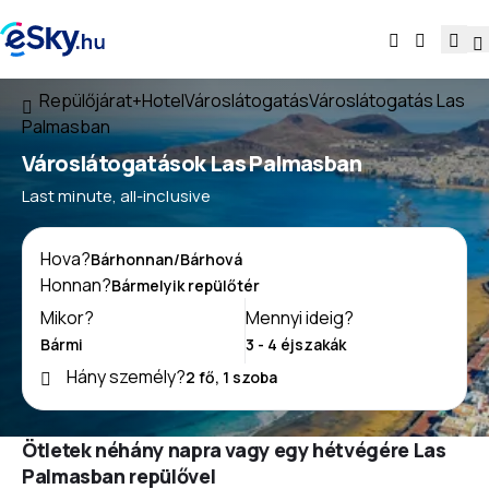
Repülőjárat+Hotel
Városlátogatás
Városlátogatás Las
Palmasban
Városlátogatások Las Palmasban
Last minute, all-inclusive
Hova?
Honnan?
Mikor?
Mennyi ideig?
Hány személy?
Ötletek néhány napra vagy egy hétvégére Las
Palmasban repülővel