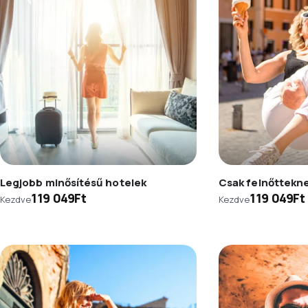
Legjobb minősítésű hotelek
Csak felnőttekn
119 049Ft
119 049Ft
Kezdve
Kezdve