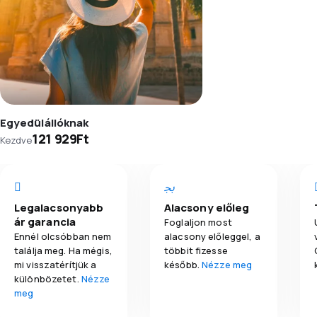
Egyedülállóknak
121 929Ft
Kezdve
Legalacsonyabb
Alacsony előleg
ár garancia
Foglaljon most
Ennél olcsóbban nem
alacsony előleggel, a
találja meg. Ha mégis,
többit fizesse
mi visszatérítjük a
később.
Nézze meg
különbözetet.
Nézze
meg