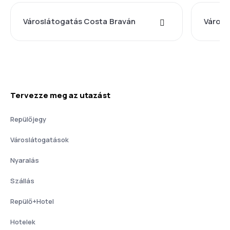
Városlátogatás Costa Braván
Városl
Tervezze meg az utazást
Repülőjegy
Városlátogatások
Nyaralás
Szállás
Repülő+Hotel
Hotelek