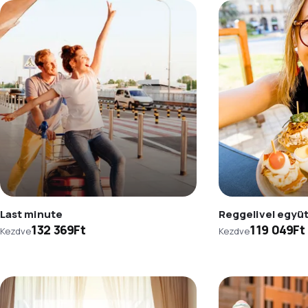
Last minute
Reggelivel együ
132 369Ft
119 049Ft
Kezdve
Kezdve