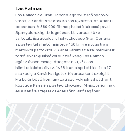
Las Palmas
Las Palmas de Gran Canaria egy nyüzsgő spanyol
város, a Kanári-szigetek közös fővárosa, az Atlanti-
óceánban. A 380 000 főt meghaladó lakosságával
Spanyolország tíz legnépesebb városa közé
tartozik. Északkeleti elhelyezkedése Gran Canaria
szigetén található, mintegy 150 km-re nyugatra a
marokkói partoktól. A Kanári-áramlat által mérsékelt
forró sivatagi klímával büszkélkedő Las Palmas
egész évben meleg, átlagosan 21,2°C-os
hőmérsékletet élvez. 1478-ban alapították, és a 17.
századig a Kanári-szigetek fővárosaként szolgált.
Ma különböző kormányzati szerveknek ad otthont,
köztük a Kanári-szigeteki Elnökségi Minisztériumnak
és a Kanári-szigetek Legfelsőbb Bíróságának.