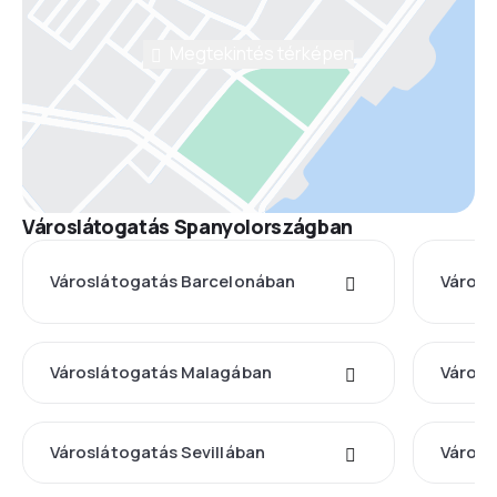
Megtekintés térképen
Városlátogatás Spanyolországban
Városlátogatás Barcelonában
Városl
Városlátogatás Malagában
Városl
Városlátogatás Sevillában
Városl