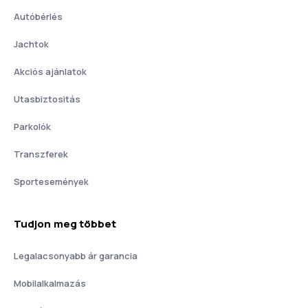
Autóbérlés
Jachtok
Akciós ajánlatok
Utasbiztositás
Parkolók
Transzferek
Sportesemények
Tudjon meg többet
Legalacsonyabb ár garancia
Mobilalkalmazás