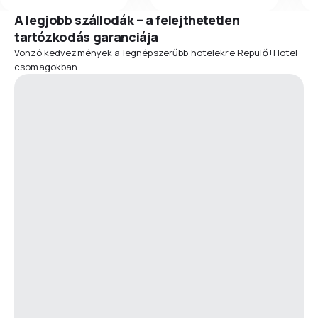
A legjobb szállodák – a felejthetetlen
tartózkodás garanciája
Vonzó kedvezmények a legnépszerűbb hotelekre Repülő+Hotel
csomagokban.