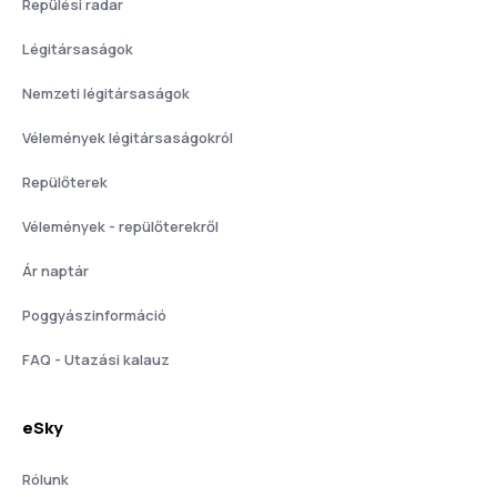
Repülési radar
Légitársaságok
Nemzeti légitársaságok
Vélemények légitársaságokról
Repülőterek
Vélemények - repülőterekről
Ár naptár
Poggyászinformáció
FAQ - Utazási kalauz
eSky
Rólunk