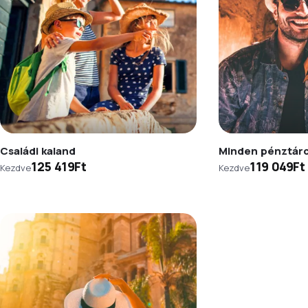
Családi kaland
Minden pénztár
125 419Ft
119 049Ft
Kezdve
Kezdve