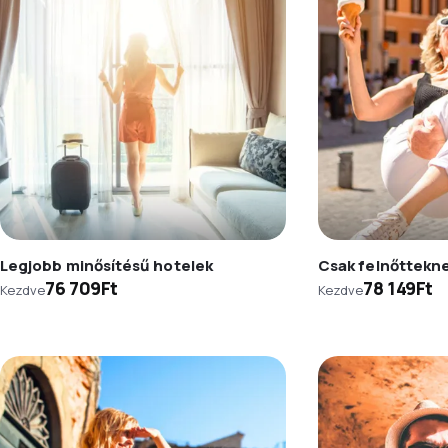
Legjobb minősítésű hotelek
Csak felnőttekn
76 709Ft
78 149Ft
Kezdve
Kezdve