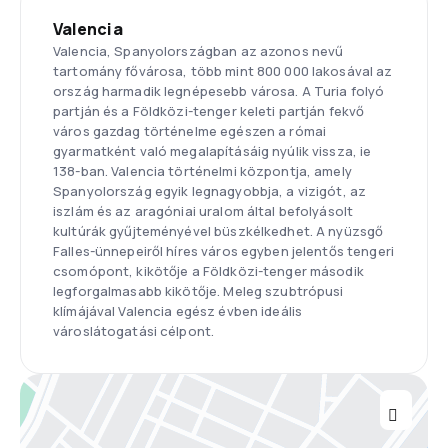
Valencia
Valencia, Spanyolországban az azonos nevű
tartomány fővárosa, több mint 800 000 lakosával az
ország harmadik legnépesebb városa. A Turia folyó
partján és a Földközi-tenger keleti partján fekvő
város gazdag történelme egészen a római
gyarmatként való megalapításáig nyúlik vissza, ie
138-ban. Valencia történelmi központja, amely
Spanyolország egyik legnagyobbja, a vizigót, az
iszlám és az aragóniai uralom által befolyásolt
kultúrák gyűjteményével büszkélkedhet. A nyüzsgő
Falles-ünnepeiről híres város egyben jelentős tengeri
csomópont, kikötője a Földközi-tenger második
legforgalmasabb kikötője. Meleg szubtrópusi
klímájával Valencia egész évben ideális
városlátogatási célpont.