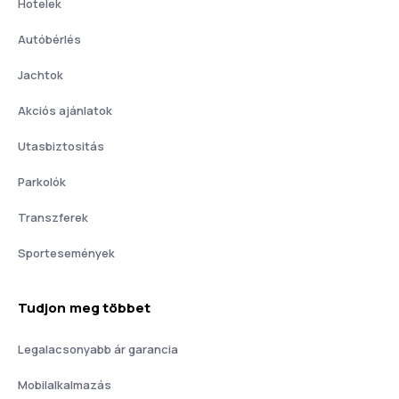
Hotelek
Autóbérlés
Jachtok
Akciós ajánlatok
Utasbiztositás
Parkolók
Transzferek
Sportesemények
Tudjon meg többet
Legalacsonyabb ár garancia
Mobilalkalmazás