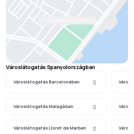
Megtekintés térképen
Városlátogatás Spanyolországban
Városlátogatás Barcelonában
Városl
Városlátogatás Malagában
Városl
Városlátogatás Lloret de Marban
Városl