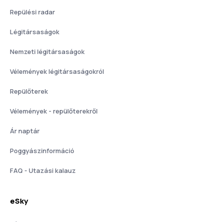
Repülési radar
Légitársaságok
Nemzeti légitársaságok
Vélemények légitársaságokról
Repülőterek
Vélemények - repülőterekről
Ár naptár
Poggyászinformáció
FAQ - Utazási kalauz
eSky