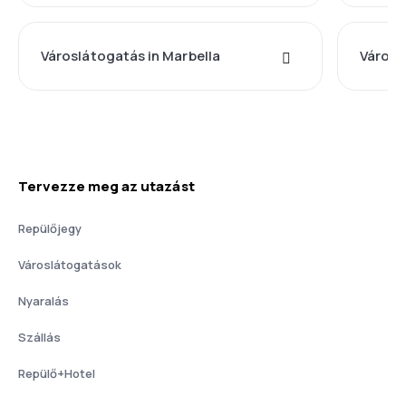
Városlátogatás in Marbella
Városl
Tervezze meg az utazást
Repülőjegy
Városlátogatások
Nyaralás
Szállás
Repülő+Hotel