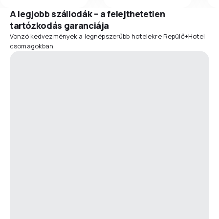
A legjobb szállodák – a felejthetetlen
tartózkodás garanciája
Vonzó kedvezmények a legnépszerűbb hotelekre Repülő+Hotel
csomagokban.