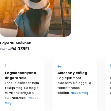
Egyedülállóknak
94 039Ft
Kezdve
Legalacsonyabb
Alacsony előleg
ár garancia
Foglaljon most
Ennél olcsóbban nem
alacsony előleggel, a
találja meg. Ha mégis,
többit fizesse
mi visszatérítjük a
később.
Nézze meg
különbözetet.
Nézze
meg