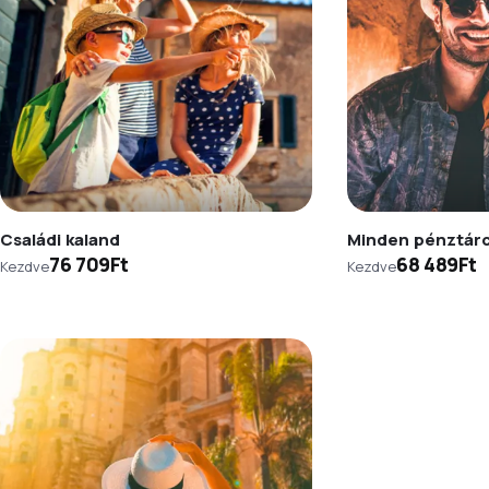
Családi kaland
Minden pénztár
76 709Ft
68 489Ft
Kezdve
Kezdve