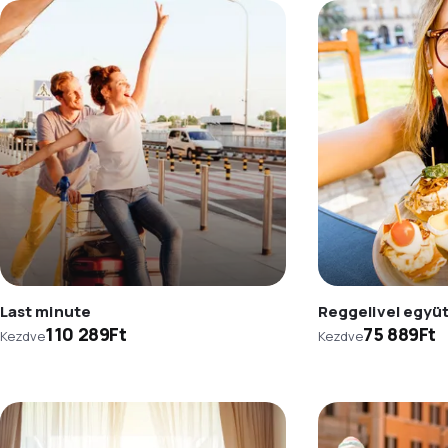
Last minute
Reggelivel együ
110 289Ft
75 889Ft
Kezdve
Kezdve