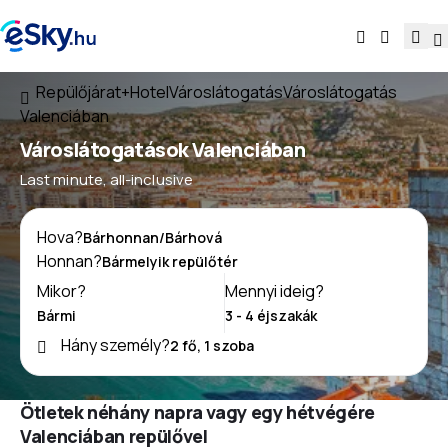
Repülőjárat+Hotel
Városlátogatás
Városlátogatás
Valenciában
Városlátogatások Valenciában
Last minute, all-inclusive
Hova?
Honnan?
Mikor?
Mennyi ideig?
Hány személy?
Ötletek néhány napra vagy egy hétvégére
Valenciában repülővel