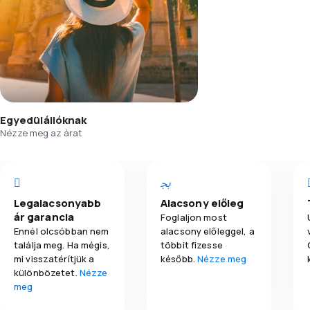
Egyedülállóknak
Nézze meg az árat
Legalacsonyabb
Alacsony előleg
ár garancia
Foglaljon most
Ennél olcsóbban nem
alacsony előleggel, a
találja meg. Ha mégis,
többit fizesse
mi visszatérítjük a
később.
Nézze meg
különbözetet.
Nézze
meg