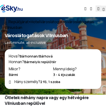
Repülőjárat+Hotel
Városlátogatás
Városlátogatás
Vilniusban
Városlátogatások Vilniusban
Last minute, all-inclusive
Hova?
Honnan?
Mikor?
Mennyi ideig?
Hány személy?
Ötletek néhány napra vagy egy hétvégére
Vilniusban repülővel