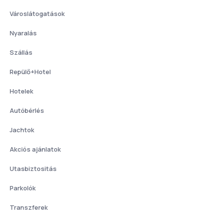
Városlátogatások
Nyaralás
Szállás
Repülő+Hotel
Hotelek
Autóbérlés
Jachtok
Akciós ajánlatok
Utasbiztositás
Parkolók
Transzferek