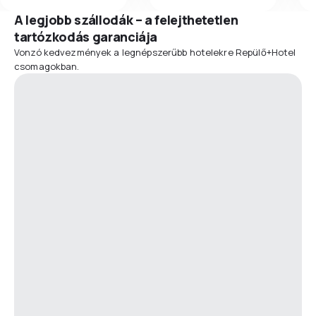
A legjobb szállodák – a felejthetetlen
tartózkodás garanciája
Vonzó kedvezmények a legnépszerűbb hotelekre Repülő+Hotel
csomagokban.