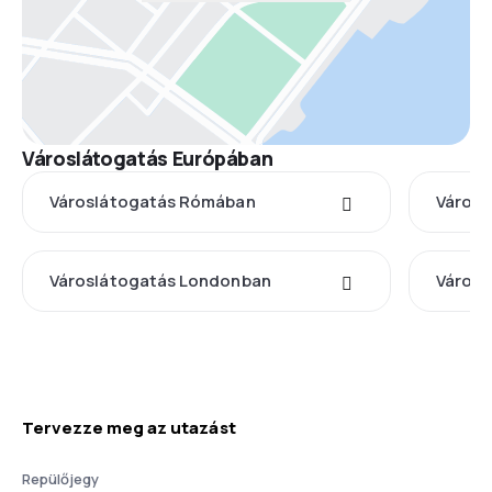
Városlátogatás Európában
Városlátogatás Rómában
Városl
Városlátogatás Londonban
Városl
Tervezze meg az utazást
Repülőjegy