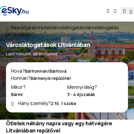
Repülőjárat+Hotel
Városlátogatás
Városlátogatás
Litvániában
Városlátogatások Litvániában
Last minute, all-inclusive
Hova?
Honnan?
Mikor?
Mennyi ideig?
Hány személy?
Ötletek néhány napra vagy egy hétvégére
Litvániában repülővel