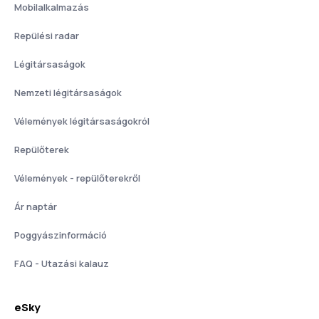
Mobilalkalmazás
Repülési radar
Légitársaságok
Nemzeti légitársaságok
Vélemények légitársaságokról
Repülőterek
Vélemények - repülőterekről
Ár naptár
Poggyászinformáció
FAQ - Utazási kalauz
eSky