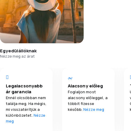
Egyedülállóknak
Nézze meg az árat
Legalacsonyabb
Alacsony előleg
ár garancia
Foglaljon most
Ennél olcsóbban nem
alacsony előleggel, a
találja meg. Ha mégis,
többit fizesse
mi visszatérítjük a
később.
Nézze meg
különbözetet.
Nézze
meg