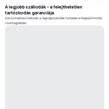
A legjobb szállodák – a felejthetetlen
tartózkodás garanciája
Vonzó kedvezmények a legnépszerűbb hotelekre Repülő+Hotel
csomagokban.