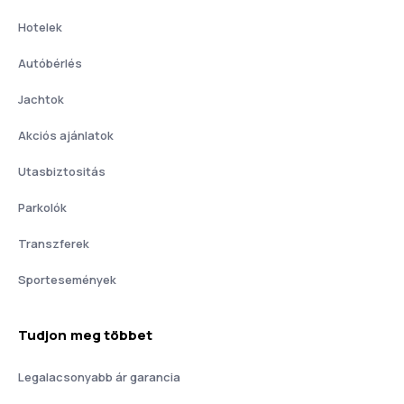
Hotelek
Autóbérlés
Jachtok
Akciós ajánlatok
Utasbiztositás
Parkolók
Transzferek
Sportesemények
Tudjon meg többet
Legalacsonyabb ár garancia