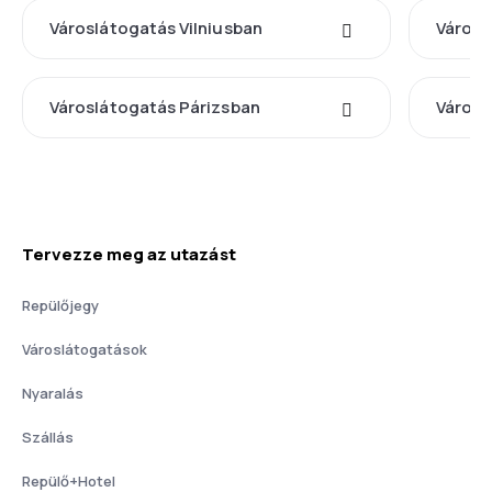
Városlátogatás Vilniusban
Város
Városlátogatás Párizsban
Városl
Tervezze meg az utazást
Repülőjegy
Városlátogatások
Nyaralás
Szállás
Repülő+Hotel