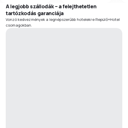
A legjobb szállodák – a felejthetetlen
tartózkodás garanciája
Vonzó kedvezmények a legnépszerűbb hotelekre Repülő+Hotel
csomagokban.