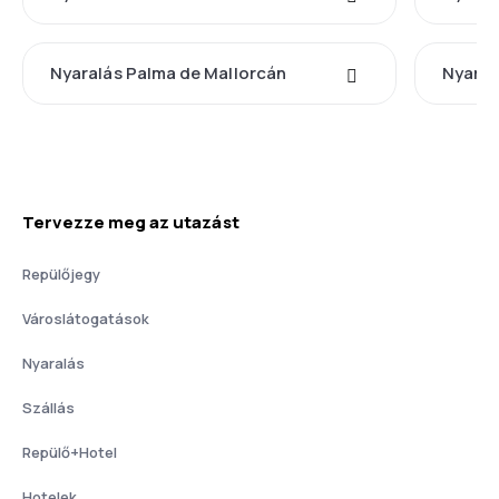
Nyaralás Palma de Mallorcán
Nyaral
Tervezze meg az utazást
Repülőjegy
Városlátogatások
Nyaralás
Szállás
Repülő+Hotel
Hotelek