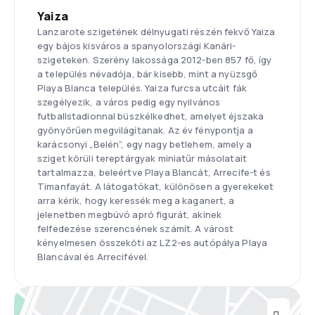
Yaiza
Lanzarote szigetének délnyugati részén fekvő Yaiza
egy bájos kisváros a spanyolországi Kanári-
szigeteken. Szerény lakossága 2012-ben 857 fő, így
a település névadója, bár kisebb, mint a nyüzsgő
Playa Blanca település. Yaiza furcsa utcáit fák
szegélyezik, a város pedig egy nyilvános
futballstadionnal büszkélkedhet, amelyet éjszaka
gyönyörűen megvilágítanak. Az év fénypontja a
karácsonyi „Belén”, egy nagy betlehem, amely a
sziget körüli tereptárgyak miniatűr másolatait
tartalmazza, beleértve Playa Blancát, Arrecife-t és
Timanfayát. A látogatókat, különösen a gyerekeket
arra kérik, hogy keressék meg a kaganert, a
jelenetben megbúvó apró figurát, akinek
felfedezése szerencsének számít. A várost
kényelmesen összeköti az LZ2-es autópálya Playa
Blancával és Arrecifével.