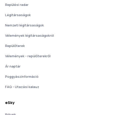
Repülési radar
Légitársaságok
Nemzeti légitársaságok
Vélemények légitársaságokról
Repülőterek
Vélemények - repülőterekről
Ár naptár
Poggyászinformáció
FAQ - Utazási kalauz
eSky
Rólunk