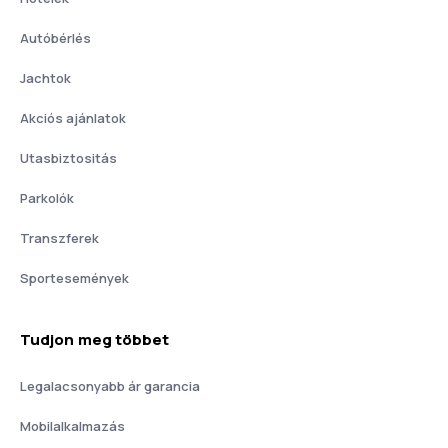
Autóbérlés
Jachtok
Akciós ajánlatok
Utasbiztositás
Parkolók
Transzferek
Sportesemények
Tudjon meg többet
Legalacsonyabb ár garancia
Mobilalkalmazás