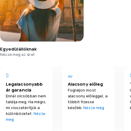
Egyedülállóknak
Nézze meg az árat
Legalacsonyabb
Alacsony előleg
ár garancia
Foglaljon most
Ennél olcsóbban nem
alacsony előleggel, a
találja meg. Ha mégis,
többit fizesse
mi visszatérítjük a
később.
Nézze meg
különbözetet.
Nézze
meg