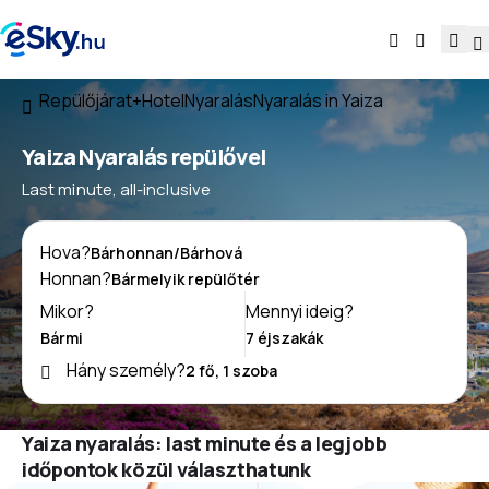
Repülőjárat+Hotel
Nyaralás
Nyaralás in Yaiza
Yaiza Nyaralás repülővel
Last minute, all-inclusive
Hova?
Honnan?
Mikor?
Mennyi ideig?
Hány személy?
Yaiza nyaralás: last minute és a legjobb
időpontok közül választhatunk