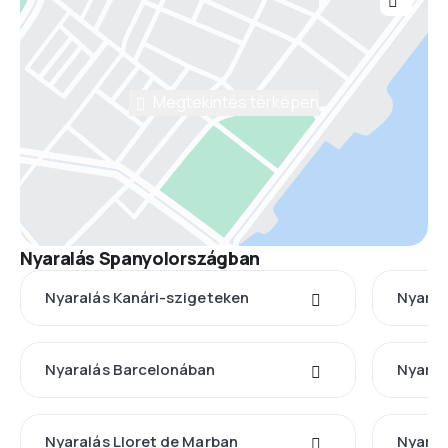
Megtekintés térképen
Nyaralás Spanyolországban
Nyaralás Kanári-szigeteken
Nyaral
Nyaralás Barcelonában
Nyaral
Nyaralás Lloret de Marban
Nyaral