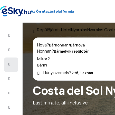
Az Ön utazási platformja
Repülőjárat+Hotel
Nyaralás
Nyaralás Costa
Repülő+Hotel
Hova?
Repülőjegy
Honnan?
Mikor?
Nyaralás
Hány személy?
Nyár
2026
Costa del Sol N
Téli
2026/27
Last minute, all-inclusive
Last
minute