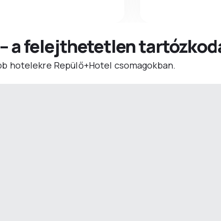
 – a felejthetetlen tartózko
b hotelekre Repülő+Hotel csomagokban.