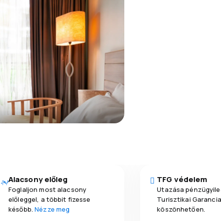
Alacsony előleg
TFG védelem
Foglaljon most alacsony
Utazása pénzügyile
előleggel, a többit fizesse
Turisztikai Garanci
később.
Nézze meg
köszönhetően.