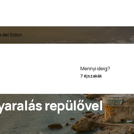
 del Solon
Mennyi ideig?
yaralás repülővel