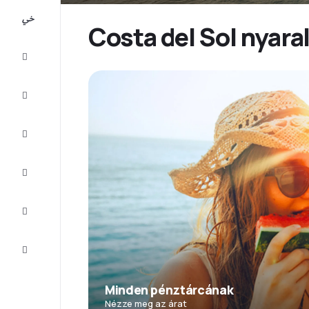
All-
inclusive
Costa del Sol nyara
Városlátogatások
Szállás
Ajánlatok
Fejezze
be az
utat
Inspiráció
és tippek
Ügyfélszolgálat
Minden pénztárcának
Nézze meg az árat