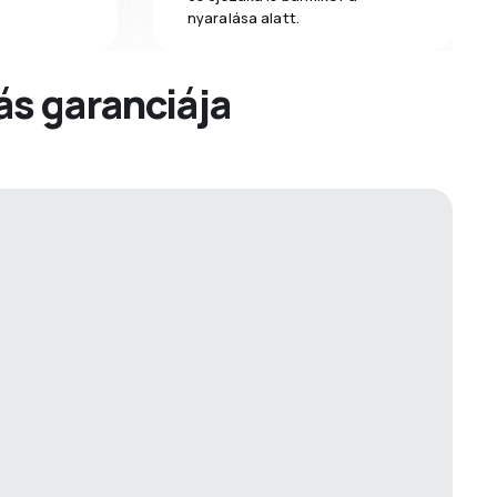
nyaralása alatt.
dás garanciája