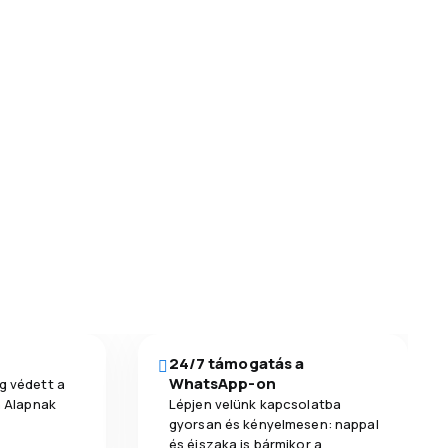
24/7 támogatás a
WhatsApp-on
g védett a
a Alapnak
Lépjen velünk kapcsolatba
gyorsan és kényelmesen: nappal
és éjszaka is bármikor a