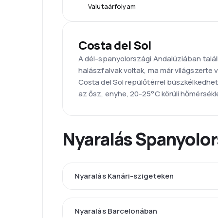
Valutaárfolyam
Costa del Sol
A dél-spanyolországi Andalúziában találha
halászfalvak voltak, ma már világszerte 
Costa del Sol repülőtérrel büszkélkedhet.
az ősz, enyhe, 20-25°C körüli hőmérsékle
Nyaralás Spanyolo
Nyaralás Kanári-szigeteken
Nyaralás Barcelonában