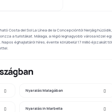
tó Costa del Sol La Línea de la Concepcióntól Nerjáig húzódik, é
vonzza a turistákat. Málaga, a régió legnagyobb városa közel e
 Napos éghajlatáról híres, évente körülbelül 17 millió éjszakát tö
ttel.
rszágban
Nyaralás Malagában
Nyaralás in Marbella