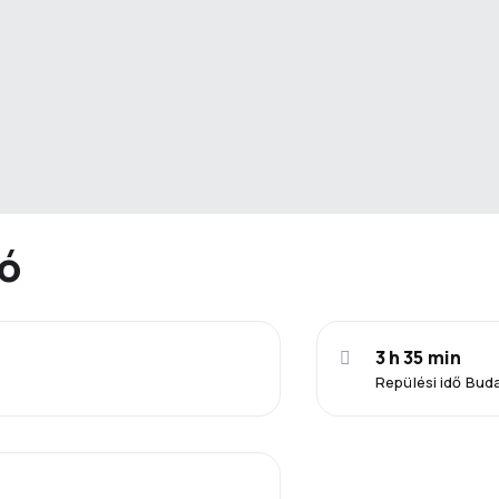
ió
3 h 35 min
Repülési idő Bud