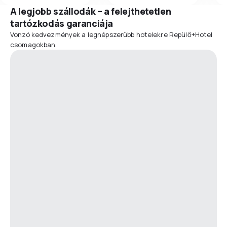
A legjobb szállodák – a felejthetetlen
tartózkodás garanciája
Vonzó kedvezmények a legnépszerűbb hotelekre Repülő+Hotel
csomagokban.