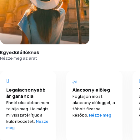
Egyedülállóknak
Nézze meg az árat
Legalacsonyabb
Alacsony előleg
ár garancia
Foglaljon most
Ennél olcsóbban nem
alacsony előleggel, a
találja meg. Ha mégis,
többit fizesse
mi visszatérítjük a
később.
Nézze meg
különbözetet.
Nézze
meg