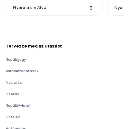
Nyaralás in Alvor
Nyaralá
Tervezze meg az utazást
Repülőjegy
Városlátogatások
Nyaralás
Szállás
Repülő+Hotel
Hotelek
Autóbérlés