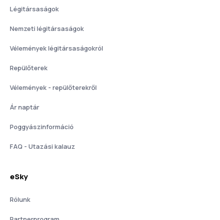
Légitársaságok
Nemzeti légitársaságok
Vélemények légitársaságokról
Repülőterek
Vélemények - repülőterekről
Ár naptár
Poggyászinformáció
FAQ - Utazási kalauz
eSky
Rólunk
Partnerprogram