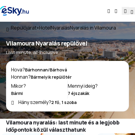
Repülőjárat+Hotel
Nyaralás
Nyaralás in Vilamoura
Vilamoura Nyaralás repülővel
Last minute, all-inclusive
Hova?
Honnan?
Mikor?
Mennyi ideig?
Hány személy?
Vilamoura nyaralás: last minute és a legjobb
időpontok közül választhatunk