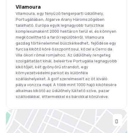
Vilamoura
Vilamoura, egy fényűző tengerparti üdülőhely,
Portugáliában, Algarve Arany Háromszögében
található. Európa egyik legnagyobb turisztikai
komplexumaként 2000 hektáron terül el, és könnyen
megközelíthető a farói repülőtérről. Vilamoura
gazdag történelemmel büszkélkedhet, fejlődése egy
furcsa kikötő köré összpontosul, közel a Cerro da
Vila ókori római romjaihoz. Az üdülőhely rengeteg
szolgáltatást kínál, beleértve Portugália legnagyobb
kikötőjét, két gyönyörű strandot, egy
környezetvédelmi parkot és különféle
szálláshelyeket. A golf szerelmeseit az öt kiváló
pálya vonzza majd. A több mint 1000 hajó kikötésére
alkalmas kikötő az üdülőhely lüktető szíve, pazar
szállodákkal, éttermekkel és bárokkal körülvéve.