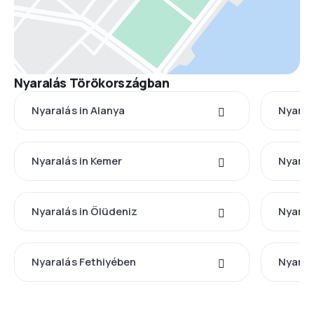
Nyaralás Törökországban
Nyaralás in Alanya
Nyaral
Nyaralás in Kemer
Nyaral
Nyaralás in Ölüdeniz
Nyaral
Nyaralás Fethiyében
Nyaralá