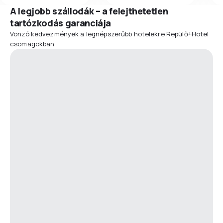
A legjobb szállodák – a felejthetetlen
tartózkodás garanciája
Vonzó kedvezmények a legnépszerűbb hotelekre Repülő+Hotel
csomagokban.