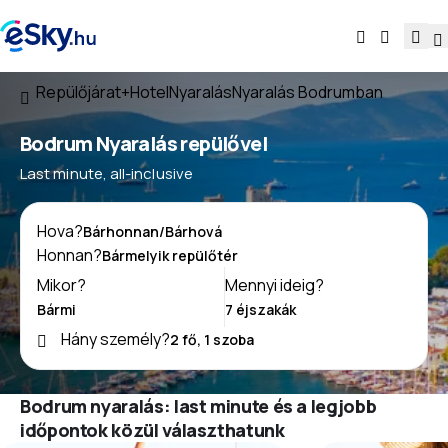
Repülőjárat+Hotel
Nyaralás
Nyaralás Bodrumban
Bodrum Nyaralás repülővel
Last minute, all-inclusive
Hova?
Honnan?
Mikor?
Mennyi ideig?
Hány személy?
Bodrum nyaralás: last minute és a legjobb
időpontok közül választhatunk