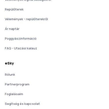
Repülőterek
Vélemények - repülőterekről
Ár naptár
Poggyászinformáció
FAQ - Utazási kalauz
eSky
Rólunk
Partnerprogram
Foglalásaim
Segítség és kapcsolat