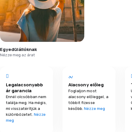
Egyedülállóknak
Nézze meg az árat
Legalacsonyabb
Alacsony előleg
ár garancia
Foglaljon most
Ennél olcsóbban nem
alacsony előleggel, a
találja meg. Ha mégis,
többit fizesse
mi visszatérítjük a
később.
Nézze meg
különbözetet.
Nézze
meg