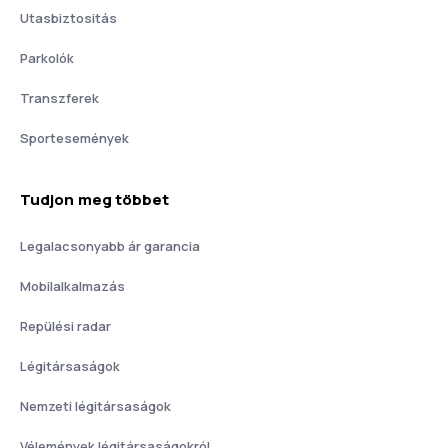
Utasbiztositás
Parkolók
Transzferek
Sportesemények
Tudjon meg többet
Legalacsonyabb ár garancia
Mobilalkalmazás
Repülési radar
Légitársaságok
Nemzeti légitársaságok
Vélemények légitársaságokról