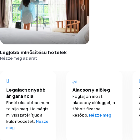
Legjobb minősítésű hotelek
Nézze meg az árat
Legalacsonyabb
Alacsony előleg
ár garancia
Foglaljon most
Ennél olcsóbban nem
alacsony előleggel, a
találja meg. Ha mégis,
többit fizesse
mi visszatérítjük a
később.
Nézze meg
különbözetet.
Nézze
meg