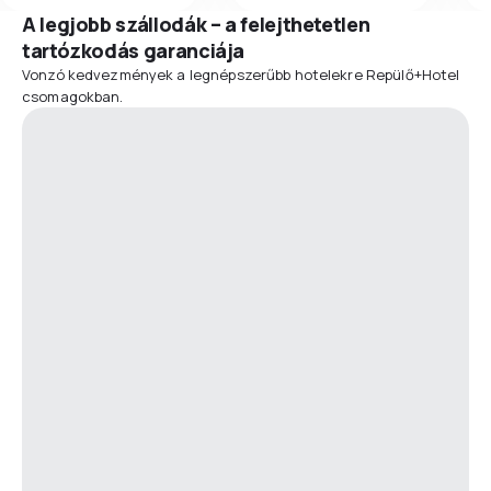
A legjobb szállodák – a felejthetetlen
tartózkodás garanciája
Vonzó kedvezmények a legnépszerűbb hotelekre Repülő+Hotel
csomagokban.