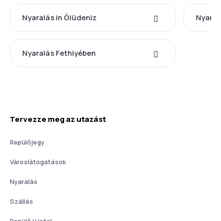
Nyaralás in Ölüdeniz
Nyaral
Nyaralás Fethiyében
Tervezze meg az utazást
Repülőjegy
Városlátogatások
Nyaralás
Szállás
Repülő+Hotel