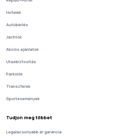
Hotelek
Autóbérlés
Jachtok
Akciós ajánlatok
Utasbiztositás
Parkolók
Transzferek
Sportesemények
Tudjon meg többet
Legalacsonyabb ár garancia