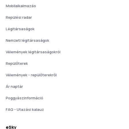
Mobilalkalmazás
Repülési radar
Légitársaságok
Nemzeti légitársaságok
Vélemények légitársaságokról
Repülőterek
Vélemények - repülőterekről
Ár naptár
Poggyászinformáció
FAQ - Utazási kalauz
eSky