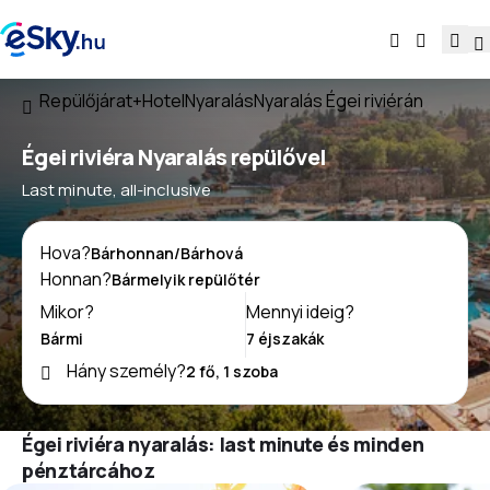
Repülőjárat+Hotel
Nyaralás
Nyaralás Égei riviérán
Égei riviéra Nyaralás repülővel
Last minute, all-inclusive
Hova?
Honnan?
Mikor?
Mennyi ideig?
Hány személy?
Égei riviéra nyaralás: last minute és minden
pénztárcához