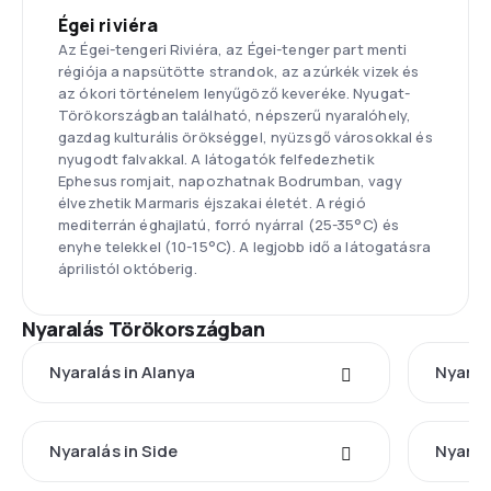
Égei riviéra
Az Égei-tengeri Riviéra, az Égei-tenger part menti
régiója a napsütötte strandok, az azúrkék vizek és
az ókori történelem lenyűgöző keveréke. Nyugat-
Törökországban található, népszerű nyaralóhely,
gazdag kulturális örökséggel, nyüzsgő városokkal és
nyugodt falvakkal. A látogatók felfedezhetik
Ephesus romjait, napozhatnak Bodrumban, vagy
élvezhetik Marmaris éjszakai életét. A régió
mediterrán éghajlatú, forró nyárral (25-35°C) és
enyhe telekkel (10-15°C). A legjobb idő a látogatásra
áprilistól októberig.
Nyaralás Törökországban
Nyaralás in Alanya
Nyaral
Nyaralás in Side
Nyaral