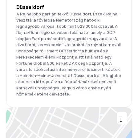
Düsseldorf
A Rajna jobb partján fekvő Düsseldorf, Észak-Rajna-
Vesztfália fővárosa Németország hatodik
legnagyobb városa, több mint 629 000 lakosával. A
Rajna-Ruhr régió szívében található, amely a GDP
alapján Európa második legnagyobb nagyvárosa. A
divatjáról, kereskedelmi vásárairól és rajnai karneváli
ünnepségeiről ismert Düsseldorf a kultúra és a
kereskedelem élénk központja. Itt található egy
Fortune Global 500 és két DAX cég központja. A
város felsőoktatási intézményeiről is ismert, köztük
a Heinrich-Heine-Universität Düsseldorfról. A legjobb
alkalom a látogatásra a februári/márciusi nyüzsgő
karneváli ünnepségek, vagy a város enyhe nyári
hőmérsékletének élvezete.