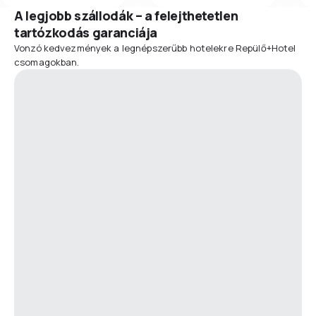
A legjobb szállodák – a felejthetetlen
tartózkodás garanciája
Vonzó kedvezmények a legnépszerűbb hotelekre Repülő+Hotel
csomagokban.