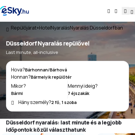
Repülőjárat+Hotel
Nyaralás
Nyaralás Düsseldorfban
Düsseldorf Nyaralás repülővel
Last minute, all-inclusive
Hova?
Honnan?
Mikor?
Mennyi ideig?
Hány személy?
Düsseldorf nyaralás: last minute és a legjobb
időpontok közül választhatunk