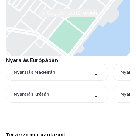
Megtekintés térképen
Nyaralás Európában
Nyaralás Madeirán
Nyaral
Nyaralás Krétán
Nyaral
Tervezze meg az utazást