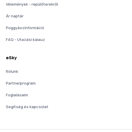
Vélemények - repülőterekről
Ár naptár
Poggyászinformáció
FAQ - Utazási kalauz
eSky
Rólunk
Partnerprogram
Foglalásaim
Segítség és kapcsolat