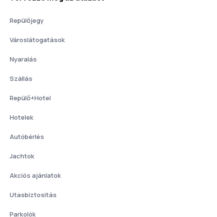
Repülőjegy
Városlátogatások
Nyaralás
Szállás
Repülő+Hotel
Hotelek
Autóbérlés
Jachtok
Akciós ajánlatok
Utasbiztositás
Parkolók