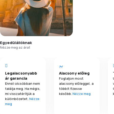
Egyedülállóknak
Nézze meg az árat
Legalacsonyabb
Alacsony előleg
ár garancia
Foglaljon most
Ennél olcsóbban nem
alacsony előleggel, a
találja meg. Ha mégis,
többit fizesse
mi visszatérítjük a
később.
Nézze meg
különbözetet.
Nézze
meg