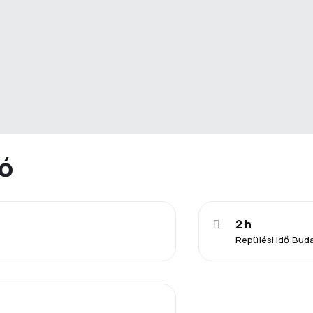
ió
2 h
Repülési idő Bud