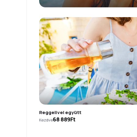
Reggelivel együtt
68 889Ft
Kezdve