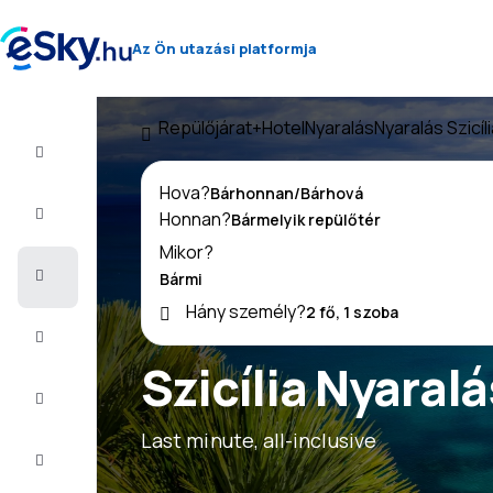
Az Ön utazási platformja
Repülőjárat+Hotel
Nyaralás
Nyaralás Szicíl
Repülő+Hotel
Hova?
Repülőjegy
Honnan?
Mikor?
Nyaralás
Hány személy?
Nyár
2026
Szicília Nyaral
Téli
2026/27
Last minute, all-inclusive
Last
minute