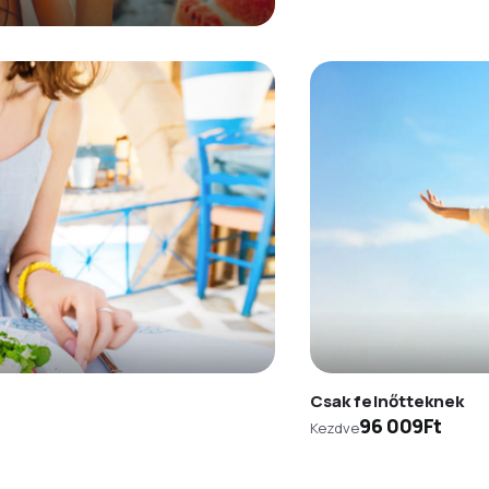
Csak felnőtteknek
96 009Ft
Kezdve