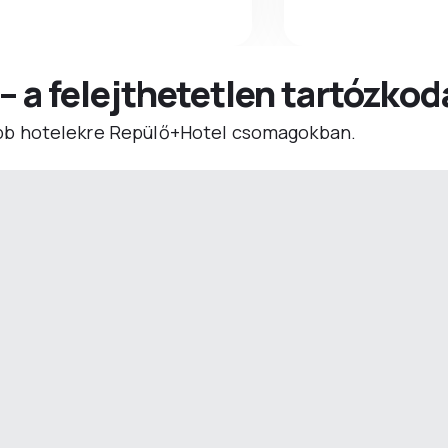
 – a felejthetetlen tartózko
b hotelekre Repülő+Hotel csomagokban.