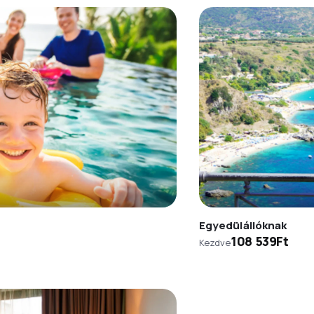
Egyedülállóknak
108 539Ft
Kezdve