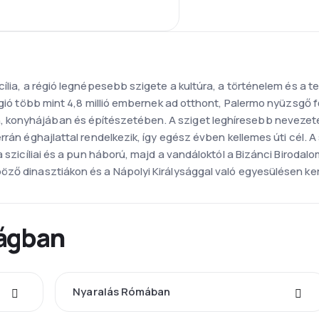
cília, a régió legnépesebb szigete a kultúra, a történelem és a 
égió több mint 4,8 millió embernek ad otthont, Palermo nyüzsgő f
konyhájában és építészetében. A sziget leghíresebb nevezete
rrán éghajlattal rendelkezik, így egész évben kellemes úti cél. A
a szicíliai és a pun háború, majd a vandáloktól a Bizánci Birodalo
ző dinasztiákon és a Nápolyi Királysággal való egyesülésen ker
zágban
Nyaralás Rómában