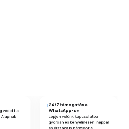
24/7 támogatás a
WhatsApp-on
g védett a
a Alapnak
Lépjen velünk kapcsolatba
gyorsan és kényelmesen: nappal
és éjszaka is bármikor a