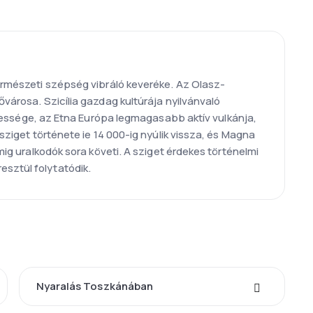
természeti szépség vibráló keveréke. Az Olasz-
ővárosa. Szicília gazdag kultúrája nyilvánvaló
ssége, az Etna Európa legmagasabb aktív vulkánja,
 sziget története ie 14 000-ig nyúlik vissza, és Magna
mig uralkodók sora követi. A sziget érdekes történelmi
esztül folytatódik.
Nyaralás Toszkánában