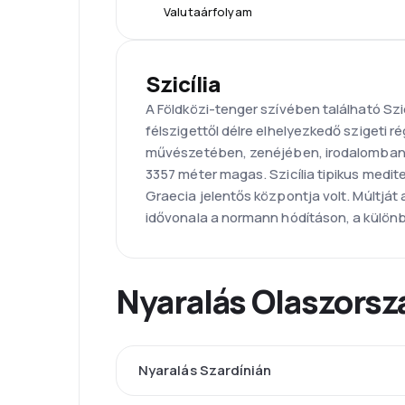
Valutaárfolyam
Szicília
A Földközi-tenger szívében található Szi
félszigettől délre elhelyezkedő szigeti r
művészetében, zenéjében, irodalomban, 
3357 méter magas. Szicília tipikus medite
Graecia jelentős központja volt. Múltját 
idővonala a normann hódításon, a különbö
Nyaralás Olaszors
Nyaralás Szardínián