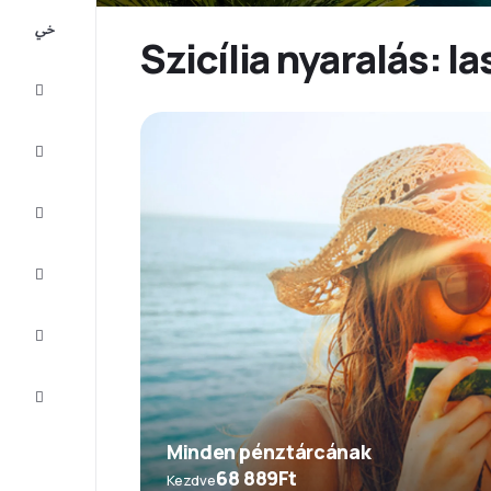
All-
inclusive
Szicília nyaralás: 
Városlátogatások
Szállás
Ajánlatok
Fejezze
be az
utat
Inspiráció
és tippek
Ügyfélszolgálat
Minden pénztárcának
68 889Ft
Kezdve