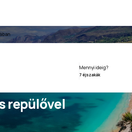
iában
Mennyi ideig?
ás repülővel