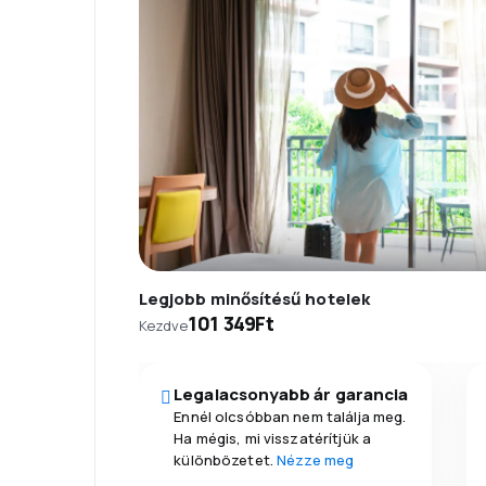
Legjobb minősítésű hotelek
101 349Ft
Kezdve
Legalacsonyabb ár garancia
Ennél olcsóbban nem találja meg.
Ha mégis, mi visszatérítjük a
különbözetet.
Nézze meg