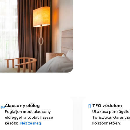
Alacsony előleg
TFG védelem
Foglaljon most alacsony
Utazása pénzügyile
előleggel, a többit fizesse
Turisztikai Garanci
később.
Nézze meg
köszönhetően.