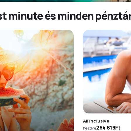
last minute és minden pénzt
All inclusive
264 819Ft
Kezdve