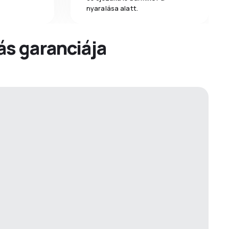
nyaralása alatt.
dás garanciája