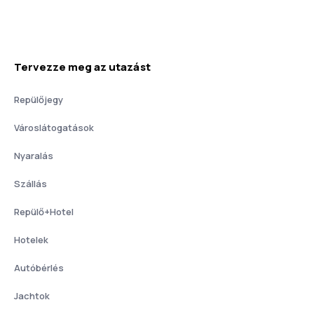
Tervezze meg az utazást
Repülőjegy
Városlátogatások
Nyaralás
Szállás
Repülő+Hotel
Hotelek
Autóbérlés
Jachtok