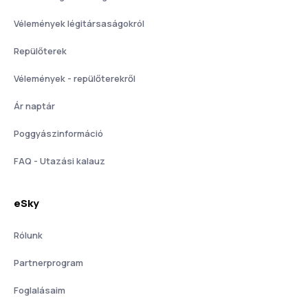
Vélemények légitársaságokról
Repülőterek
Vélemények - repülőterekről
Ár naptár
Poggyászinformáció
FAQ - Utazási kalauz
eSky
Rólunk
Partnerprogram
Foglalásaim