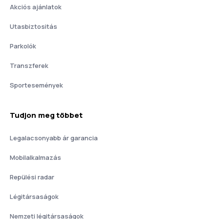
Akciós ajánlatok
Utasbiztositás
Parkolók
Transzferek
Sportesemények
Tudjon meg többet
Legalacsonyabb ár garancia
Mobilalkalmazás
Repülési radar
Légitársaságok
Nemzeti légitársaságok