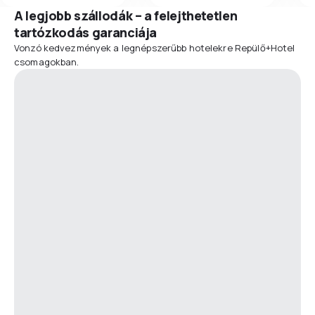
A legjobb szállodák – a felejthetetlen
tartózkodás garanciája
Vonzó kedvezmények a legnépszerűbb hotelekre Repülő+Hotel
csomagokban.