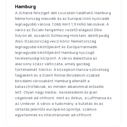
Hamburg
A Jütland-félsziget déli csücskén található Hamburg
Németország második és az Európai Unió nyolcadik
legnagyobb városa, több mint 1,9 millió lakosával. A
város az Északi-tengerhez vezető elágazó Elba
folyón áll, északról Schleswig-Holstein, délről pedig
Alsó-Szászország veszi körül. Németország
legnagyobb kikötőjeként és Európa harmadik
legnagyobb kikötőjeként Hamburg nyüzsgő
tevékenységi központ. A város dialektusa az
alacsony szász változata, amely gazdag
történelmét tükrözi. A középkori Hanza-szövetség
tagjaként és a Szent Római Birodalom szabad
birodalmi városaként Hamburg ellenállt a
katasztrófáknak, és minden alkalommal erősebb
lett. Olyan nagy média-, kereskedelmi és ipari
cégeknek ad otthont, mint az Airbus, a Lufthansa és
az Unilever. A város a tudomány, a kutatás és az
oktatás jelentős európai központja, számos
egyetemnek és intézménynek ad otthont.