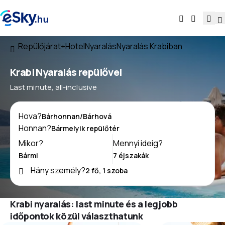
Repülőjárat+Hotel
Nyaralás
Nyaralás Krabiban
Krabi Nyaralás repülővel
Last minute, all-inclusive
Hova?
Honnan?
Mikor?
Mennyi ideig?
Hány személy?
Krabi nyaralás: last minute és a legjobb
időpontok közül választhatunk