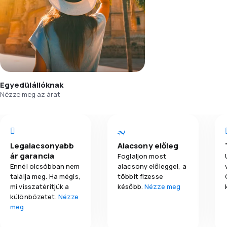
Egyedülállóknak
Nézze meg az árat
Legalacsonyabb
Alacsony előleg
ár garancia
Foglaljon most
Ennél olcsóbban nem
alacsony előleggel, a
találja meg. Ha mégis,
többit fizesse
mi visszatérítjük a
később.
Nézze meg
különbözetet.
Nézze
meg