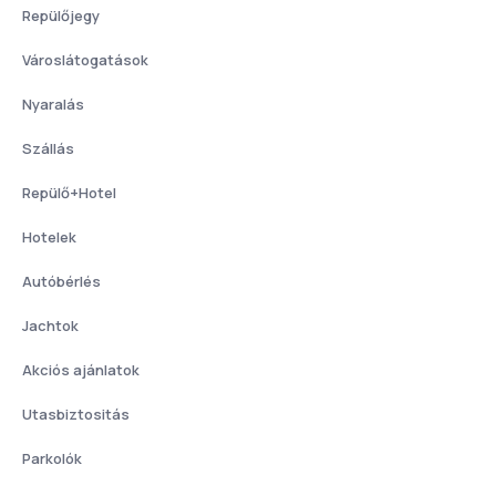
Repülőjegy
Városlátogatások
Nyaralás
Szállás
Repülő+Hotel
Hotelek
Autóbérlés
Jachtok
Akciós ajánlatok
Utasbiztositás
Parkolók