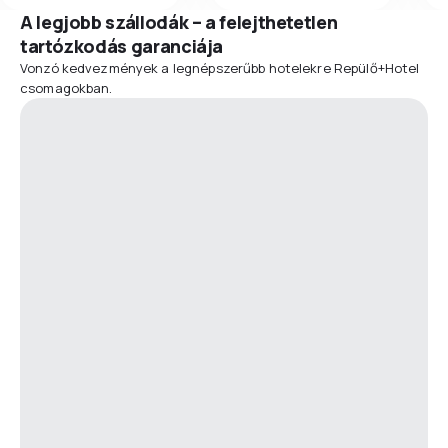
A legjobb szállodák – a felejthetetlen
tartózkodás garanciája
Vonzó kedvezmények a legnépszerűbb hotelekre Repülő+Hotel
csomagokban.