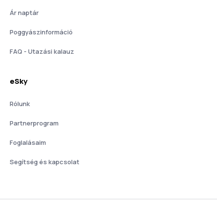
Ár naptár
Poggyászinformáció
FAQ - Utazási kalauz
eSky
Rólunk
Partnerprogram
Foglalásaim
Segítség és kapcsolat