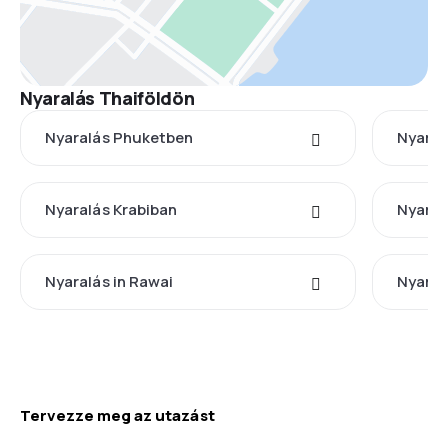
Nyaralás Thaiföldön
Nyaralás Phuketben
Nyaral
Nyaralás Krabiban
Nyaral
Nyaralás in Rawai
Nyaral
Tervezze meg az utazást