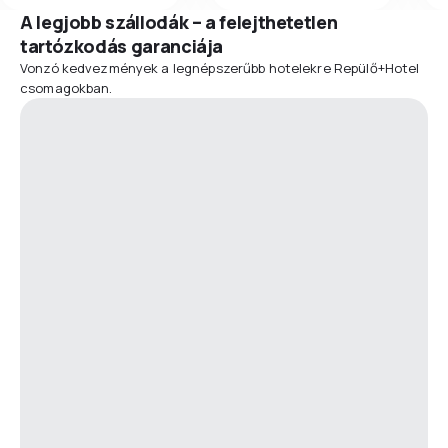
A legjobb szállodák – a felejthetetlen
tartózkodás garanciája
Vonzó kedvezmények a legnépszerűbb hotelekre Repülő+Hotel
csomagokban.