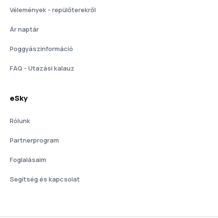
Vélemények - repülőterekről
Ár naptár
Poggyászinformáció
FAQ - Utazási kalauz
eSky
Rólunk
Partnerprogram
Foglalásaim
Segítség és kapcsolat