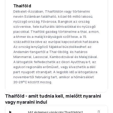
Thaiföld
Délkelet-Ázsiában, Thaiföldön vagy történelmi
nevén Sziámban található, közel 66 millió lakosú,
nyüzsgő ország. Fővárosa, Bangkok az ország
szívverése, tele kulturális látnivalókkal és nyüzsgő
piacokkal. Thaiföld gazdag történelme a thai, a mon,
a khmer és a maláj királyságok szőttese, a 15.
századtól kezdve az európai kapcsolatok hatásaira.
Az ország lenyűgöző tájakkal büszkélkedhet az
Andamán-tengertől a Thai-öbölig, és határos
Mianmarral, Laosszal, Kambodzsával és Malajziával.
A látogatók felfedezhetik az ókori Ayutthaya-t, az
egykori regionális erőművet, vagy élvezhetik a déli
part nyugodt strandjait. A legjobb idő a látogatásra
novembertől februárig tart, amikor a hőmérséklet
20-28°C között mozog.
Thaiföld - amit tudnia kell, mielőtt nyaralni
vagy nyaralni indul
Mit érdemes vásárolni Thaiföldön?