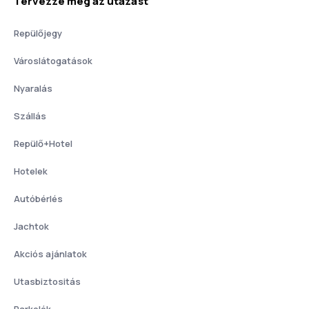
Tervezze meg az utazást
Repülőjegy
Városlátogatások
Nyaralás
Szállás
Repülő+Hotel
Hotelek
Autóbérlés
Jachtok
Akciós ajánlatok
Utasbiztositás
Parkolók