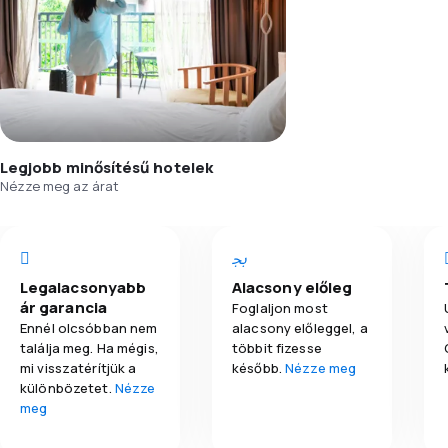
Legjobb minősítésű hotelek
Nézze meg az árat
Legalacsonyabb
Alacsony előleg
ár garancia
Foglaljon most
Ennél olcsóbban nem
alacsony előleggel, a
találja meg. Ha mégis,
többit fizesse
mi visszatérítjük a
később.
Nézze meg
különbözetet.
Nézze
meg