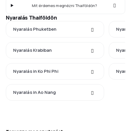
Mit érdemes megnézni Thaiföldön?
Nyaralás Thaiföldön
Nyaralás Phuketben
Nyaral
Nyaralás Krabiban
Nyaral
Nyaralás in Ko Phi Phi
Nyaral
Nyaralás in Ao Nang