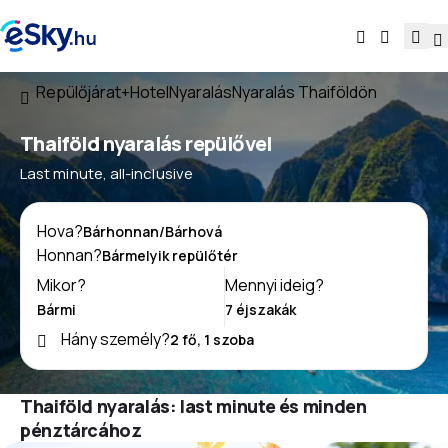
Repülőjárat+Hotel
Nyaralás
Nyaralás Thaiföldön
Thaiföld nyaralás repülővel
Last minute, all-inclusive
Hova?
Honnan?
Mikor?
Mennyi ideig?
Hány személy?
Thaiföld nyaralás: last minute és minden
pénztárcához