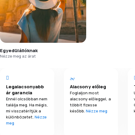
Egyedülállóknak
Nézze meg az árat
Legalacsonyabb
Alacsony előleg
ár garancia
Foglaljon most
Ennél olcsóbban nem
alacsony előleggel, a
találja meg. Ha mégis,
többit fizesse
mi visszatérítjük a
később.
Nézze meg
különbözetet.
Nézze
meg