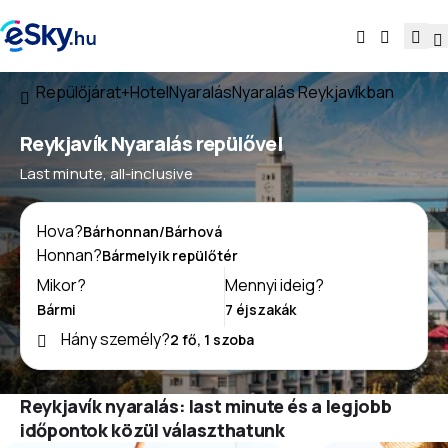
Repülőjárat+Hotel
Nyaralás
Nyaralás Reykjavíkban
Reykjavík Nyaralás repülővel
Last minute, all-inclusive
Hova?
Honnan?
Mikor?
Mennyi ideig?
Hány személy?
Reykjavík nyaralás: last minute és a legjobb
időpontok közül választhatunk