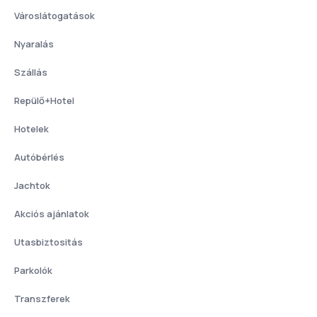
Városlátogatások
Nyaralás
Szállás
Repülő+Hotel
Hotelek
Autóbérlés
Jachtok
Akciós ajánlatok
Utasbiztositás
Parkolók
Transzferek