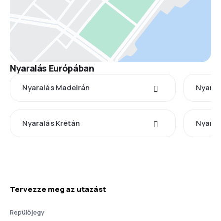
Nyaralás Európában
Nyaralás Madeirán
Nyaral
Nyaralás Krétán
Nyaral
Tervezze meg az utazást
Repülőjegy