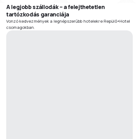
A legjobb szállodák – a felejthetetlen
tartózkodás garanciája
Vonzó kedvezmények a legnépszerűbb hotelekre Repülő+Hotel
csomagokban.