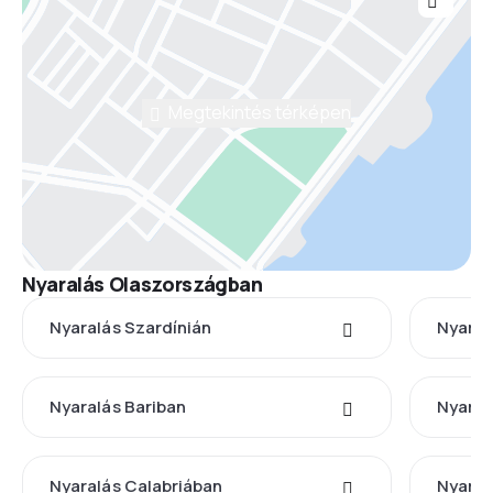
Megtekintés térképen
Nyaralás Olaszországban
Nyaralás Szardínián
Nyaral
Nyaralás Bariban
Nyaral
Nyaralás Calabriában
Nyaral