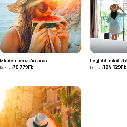
Minden pénztárcának
Legjobb minősít
76 779Ft
124 129Ft
Kezdve
Kezdve