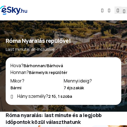
Repülőjárat+Hotel
Nyaralás
Nyaralás Rómában
Róma Nyaralás repülővel
Last minute, all-inclusive
Hova?
Honnan?
Mikor?
Mennyi ideig?
Hány személy?
Róma nyaralás: last minute és a legjobb
időpontok közül választhatunk