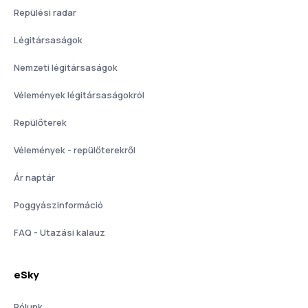
Repülési radar
Légitársaságok
Nemzeti légitársaságok
Vélemények légitársaságokról
Repülőterek
Vélemények - repülőterekről
Ár naptár
Poggyászinformáció
FAQ - Utazási kalauz
eSky
Rólunk