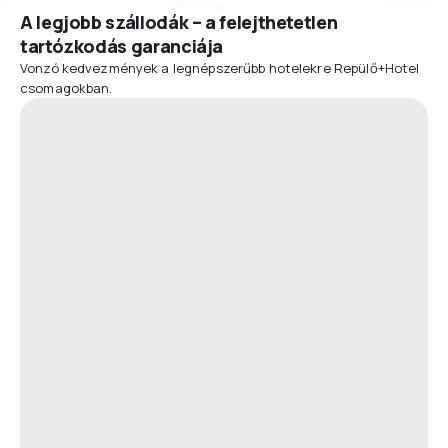
A legjobb szállodák – a felejthetetlen
tartózkodás garanciája
Vonzó kedvezmények a legnépszerűbb hotelekre Repülő+Hotel
csomagokban.