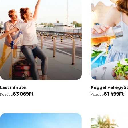
Last minute
Reggelivel együ
83 069Ft
81 499Ft
Kezdve
Kezdve