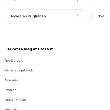
Nyaralás Pugliában
Nyaral
Tervezze meg az utazást
Repülőjegy
Városlátogatások
Nyaralás
Szállás
Repülő+Hotel
Hotelek