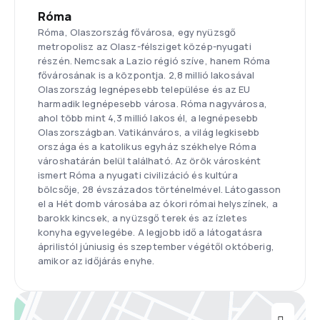
Róma
Róma, Olaszország fővárosa, egy nyüzsgő
metropolisz az Olasz-félsziget közép-nyugati
részén. Nemcsak a Lazio régió szíve, hanem Róma
fővárosának is a központja. 2,8 millió lakosával
Olaszország legnépesebb települése és az EU
harmadik legnépesebb városa. Róma nagyvárosa,
ahol több mint 4,3 millió lakos él, a legnépesebb
Olaszországban. Vatikánváros, a világ legkisebb
országa és a katolikus egyház székhelye Róma
városhatárán belül található. Az örök városként
ismert Róma a nyugati civilizáció és kultúra
bölcsője, 28 évszázados történelmével. Látogasson
el a Hét domb városába az ókori római helyszínek, a
barokk kincsek, a nyüzsgő terek és az ízletes
konyha egyvelegébe. A legjobb idő a látogatásra
áprilistól júniusig és szeptember végétől októberig,
amikor az időjárás enyhe.