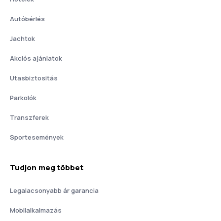
Autóbérlés
Jachtok
Akciós ajánlatok
Utasbiztositás
Parkolók
Transzferek
Sportesemények
Tudjon meg többet
Legalacsonyabb ár garancia
Mobilalkalmazás