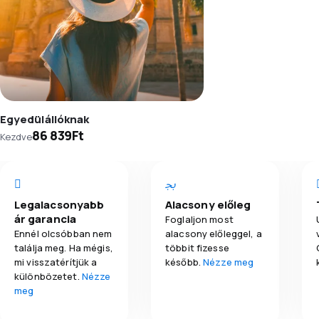
Egyedülállóknak
86 839Ft
Kezdve
Legalacsonyabb
Alacsony előleg
ár garancia
Foglaljon most
Ennél olcsóbban nem
alacsony előleggel, a
találja meg. Ha mégis,
többit fizesse
mi visszatérítjük a
később.
Nézze meg
különbözetet.
Nézze
meg