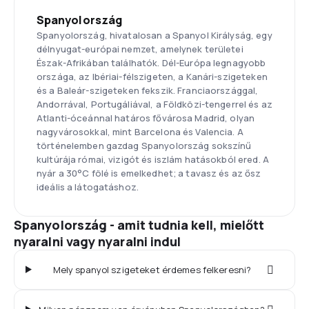
Spanyolország
Spanyolország, hivatalosan a Spanyol Királyság, egy
délnyugat-európai nemzet, amelynek területei
Észak-Afrikában találhatók. Dél-Európa legnagyobb
országa, az Ibériai-félszigeten, a Kanári-szigeteken
és a Baleár-szigeteken fekszik. Franciaországgal,
Andorrával, Portugáliával, a Földközi-tengerrel és az
Atlanti-óceánnal határos fővárosa Madrid, olyan
nagyvárosokkal, mint Barcelona és Valencia. A
történelemben gazdag Spanyolország sokszínű
kultúrája római, vizigót és iszlám hatásokból ered. A
nyár a 30°C fölé is emelkedhet; a tavasz és az ősz
ideális a látogatáshoz.
Spanyolország - amit tudnia kell, mielőtt
nyaralni vagy nyaralni indul
Mely spanyol szigeteket érdemes felkeresni?