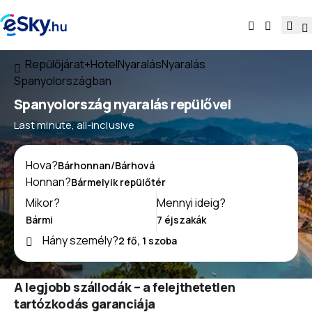
Repülőjárat+Hotel
Nyaralás
Nyaralás
Spanyolországban
Spanyolország nyaralás repülővel
Last minute, all-inclusive
Hova?
Honnan?
Mikor?
Mennyi ideig?
Hány személy?
A legjobb szállodák – a felejthetetlen
tartózkodás garanciája