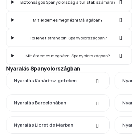
Biztonságos Spanyolország a turisták számára?
Mit érdemes megnézni Málagában?
Hol lehet strandolni Spanyolországban?
Mit érdemes megnézni Spanyolországban?
Nyaralás Spanyolországban
Nyaralás Kanári-szigeteken
Nyaral
Nyaralás Barcelonában
Nyaral
Nyaralás Lloret de Marban
Nyaral