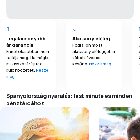
Legalacsonyabb
Alacsony előleg
ár garancia
Foglaljon most
Ennél olcsóbban nem
alacsony előleggel, a
találja meg. Ha mégis,
többit fizesse
mi visszatérítjük a
később.
Nézze meg
különbözetet.
Nézze
meg
Spanyolország nyaralás: last minute és minden
pénztárcához