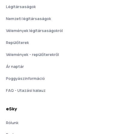
Légitársaságok
Nemzeti légitársaságok
Vélemények légitársaságokról
Repülőterek
Vélemények - repülőterekről
Ár naptár
Poggyászinformáció
FAQ - Utazási kalauz
eSky
Rólunk