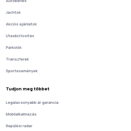
Autóbérlés
Jachtok
Akciós ajánlatok
Utasbiztositás
Parkolók
Transzferek
Sportesemények
Tudjon meg többet
Legalacsonyabb ár garancia
Mobilalkalmazás
Repülési radar