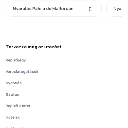
Nyaralás Palma de Mallorcán
Nyaral
Tervezze meg az utazást
Repülőjegy
Városlátogatások
Nyaralás
Szállás
Repülő+Hotel
Hotelek