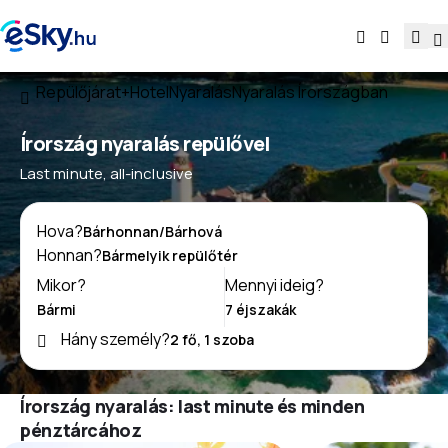
Repülőjárat+Hotel
Nyaralás
Nyaralás Írországban
Írország nyaralás repülővel
Last minute, all-inclusive
Hova?
Honnan?
Mikor?
Mennyi ideig?
Hány személy?
Írország nyaralás: last minute és minden
pénztárcához