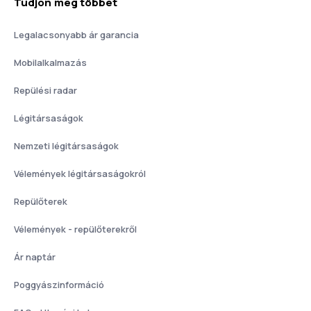
Tudjon meg többet
Legalacsonyabb ár garancia
Mobilalkalmazás
Repülési radar
Légitársaságok
Nemzeti légitársaságok
Vélemények légitársaságokról
Repülőterek
Vélemények - repülőterekről
Ár naptár
Poggyászinformáció