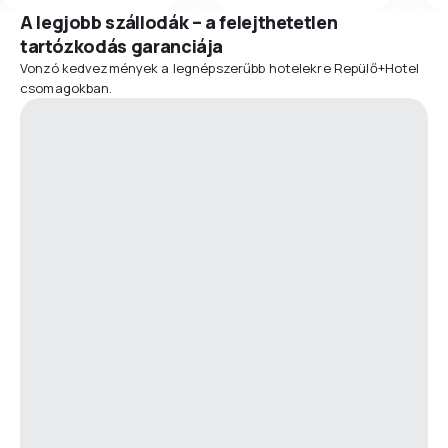
A legjobb szállodák – a felejthetetlen
tartózkodás garanciája
Vonzó kedvezmények a legnépszerűbb hotelekre Repülő+Hotel
csomagokban.