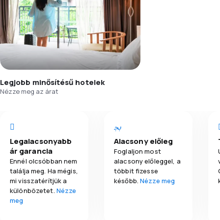
Legjobb minősítésű hotelek
Nézze meg az árat
Legalacsonyabb
Alacsony előleg
ár garancia
Foglaljon most
Ennél olcsóbban nem
alacsony előleggel, a
találja meg. Ha mégis,
többit fizesse
mi visszatérítjük a
később.
Nézze meg
különbözetet.
Nézze
meg