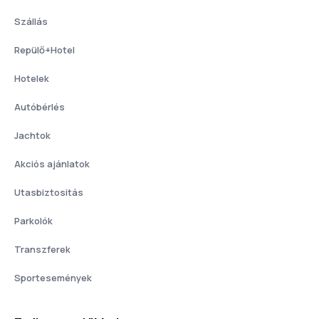
Szállás
Repülő+Hotel
Hotelek
Autóbérlés
Jachtok
Akciós ajánlatok
Utasbiztositás
Parkolók
Transzferek
Sportesemények