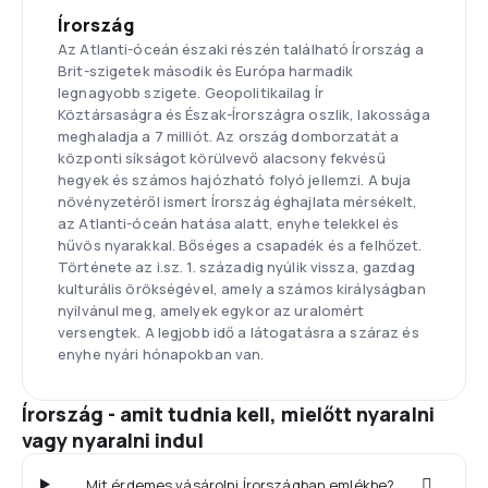
Írország
Az Atlanti-óceán északi részén található Írország a
Brit-szigetek második és Európa harmadik
legnagyobb szigete. Geopolitikailag Ír
Köztársaságra és Észak-Írországra oszlik, lakossága
meghaladja a 7 milliót. Az ország domborzatát a
központi síkságot körülvevő alacsony fekvésű
hegyek és számos hajózható folyó jellemzi. A buja
növényzetéről ismert Írország éghajlata mérsékelt,
az Atlanti-óceán hatása alatt, enyhe telekkel és
hűvös nyarakkal. Bőséges a csapadék és a felhőzet.
Története az i.sz. 1. századig nyúlik vissza, gazdag
kulturális örökségével, amely a számos királyságban
nyilvánul meg, amelyek egykor az uralomért
versengtek. A legjobb idő a látogatásra a száraz és
enyhe nyári hónapokban van.
Írország - amit tudnia kell, mielőtt nyaralni
vagy nyaralni indul
Mit érdemes vásárolni Írországban emlékbe?