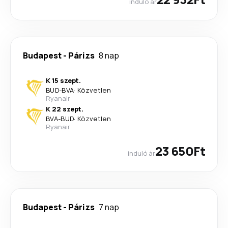
induló ár
Budapest
-
Párizs
8 nap
K 15 szept.
BUD
-
BVA
·
Közvetlen
Ryanair
K 22 szept.
BVA
-
BUD
·
Közvetlen
Ryanair
23 650Ft
induló ár
Budapest
-
Párizs
7 nap