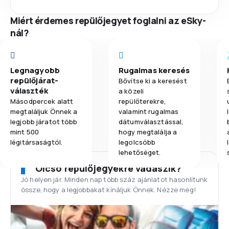
Miért érdemes repülőjegyet foglalni az eSky-
nál?
Legnagyobb
Rugalmas keresés
repülőjárat-
Bővítse ki a keresést
választék
a közeli
Másodpercek alatt
repülőterekre,
megtaláljuk Önnek a
valamint rugalmas
legjobb járatot több
dátumválasztással,
mint 500
hogy megtalálja a
légitársaságtól.
legolcsóbb
lehetőséget.
Olcsó repülőjegyekre vadászik?
Jó helyen jár. Minden nap több száz ajánlatot hasonlítunk
össze, hogy a legjobbakat kínáljuk Önnek. Nézze meg!