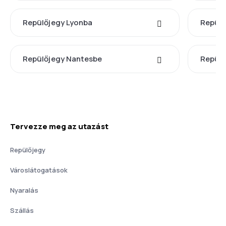
Repülőjegy Lyonba
Repülő
Repülőjegy Nantesbe
Repülő
Tervezze meg az utazást
Repülőjegy
Városlátogatások
Nyaralás
Szállás