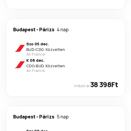
Budapest
-
Párizs
4 nap
Szo 05 dec.
BUD
-
CDG
·
Közvetlen
Air France
K 08 dec.
CDG
-
BUD
·
Közvetlen
Air France
38 398Ft
induló ár
Budapest
-
Párizs
5 nap