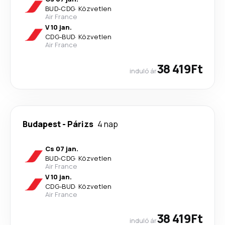
BUD
-
CDG
·
Közvetlen
Air France
V 10 jan.
CDG
-
BUD
·
Közvetlen
Air France
38 419Ft
induló ár
Budapest
-
Párizs
4 nap
Cs 07 jan.
BUD
-
CDG
·
Közvetlen
Air France
V 10 jan.
CDG
-
BUD
·
Közvetlen
Air France
38 419Ft
induló ár