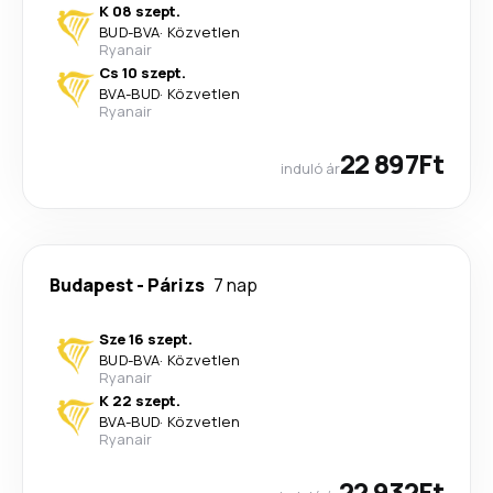
K 08 szept.
BUD
-
BVA
·
Közvetlen
Ryanair
Cs 10 szept.
BVA
-
BUD
·
Közvetlen
Ryanair
22 897Ft
induló ár
Budapest
-
Párizs
7 nap
Sze 16 szept.
BUD
-
BVA
·
Közvetlen
Ryanair
K 22 szept.
BVA
-
BUD
·
Közvetlen
Ryanair
22 932Ft