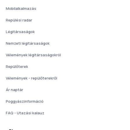
Mobilalkalmazás
Repülési radar
Légitársaságok
Nemzeti légitársaságok
Vélemények légitársaságokról
Repülőterek
Vélemények - repülőterekről
Ár naptár
Poggyászinformáció
FAQ - Utazási kalauz