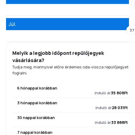
Júl.
37
Melyik a legjobb időpont repülőjegyek
vásárlására?
Tudja meg, mennyivel előre érdemes oda-vissza repülőjegyet
foglalni.
6 hónappal korábban
induló ár
35 808Ft
3 hónappal korábban
induló ár
28 031Ft
30 nappal korábban
induló ár
33 888Ft
7 nappal korábban