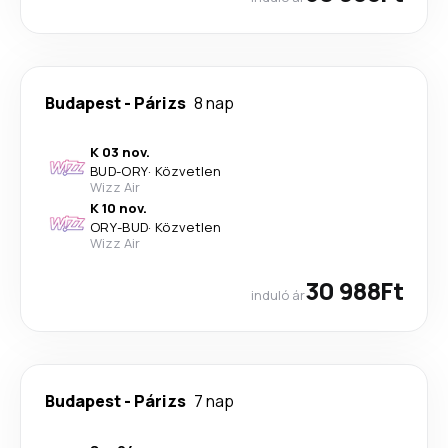
Budapest
-
Párizs
8 nap
K 03 nov.
BUD
-
ORY
·
Közvetlen
Wizz Air
K 10 nov.
ORY
-
BUD
·
Közvetlen
Wizz Air
30 988Ft
induló ár
Budapest
-
Párizs
7 nap