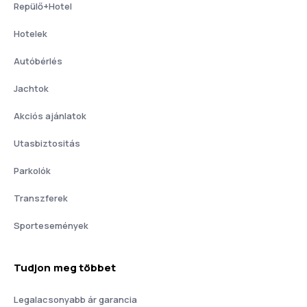
Repülő+Hotel
Hotelek
Autóbérlés
Jachtok
Akciós ajánlatok
Utasbiztositás
Parkolók
Transzferek
Sportesemények
Tudjon meg többet
Legalacsonyabb ár garancia