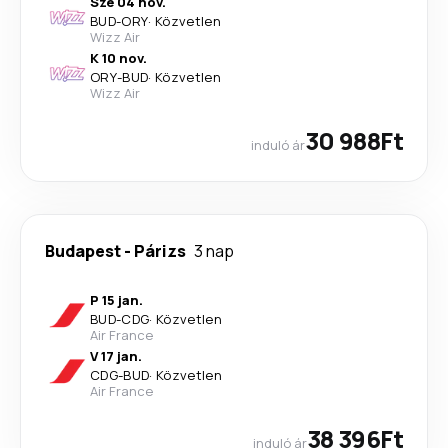
Sze 04 nov.
BUD
-
ORY
·
Közvetlen
Wizz Air
K 10 nov.
ORY
-
BUD
·
Közvetlen
Wizz Air
30 988Ft
induló ár
Budapest
-
Párizs
3 nap
P 15 jan.
BUD
-
CDG
·
Közvetlen
Air France
V 17 jan.
CDG
-
BUD
·
Közvetlen
Air France
38 396Ft
induló ár