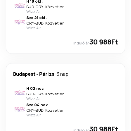
H 19 okt.
BUD
-
ORY
·
Közvetlen
Wizz Air
Sze 21 okt.
ORY
-
BUD
·
Közvetlen
Wizz Air
30 988Ft
induló ár
Budapest
-
Párizs
3 nap
H 02 nov.
BUD
-
ORY
·
Közvetlen
Wizz Air
Sze 04 nov.
ORY
-
BUD
·
Közvetlen
Wizz Air
30 988Ft
induló ár