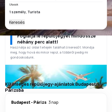
Utasok
Keresés
Foglalja le repülőjegyét mindössze
néhány perc alatt!
Használja az oldal tetején található keresőt. Mondja
meg, hogy hová és mikor repül, a többiről pedig mi
gondoskodunk.
Különleges repülőjegy-ajánlatok Budapestről
Párizsba
Budapest
-
Párizs
3 nap