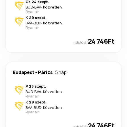
Cs 24 szept.
BUD
-
BVA
·
Közvetlen
Ryanair
K 29 szept.
BVA
-
BUD
·
Közvetlen
Ryanair
24 746Ft
induló ár
Budapest
-
Párizs
5 nap
P 25 szept.
BUD
-
BVA
·
Közvetlen
Ryanair
K 29 szept.
BVA
-
BUD
·
Közvetlen
Ryanair
24 746Ft
induló ár