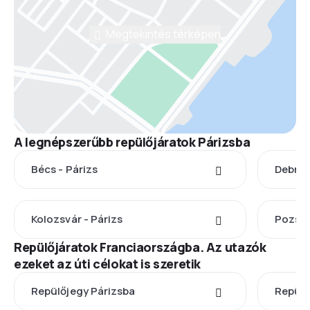
Megtekintés térképen
A legnépszerűbb repülőjáratok Párizsba
Bécs - Párizs
Debrec
Kolozsvár - Párizs
Pozson
Repülőjáratok Franciaországba. Az utazók
ezeket az úti célokat is szeretik
Repülőjegy Párizsba
Repülő