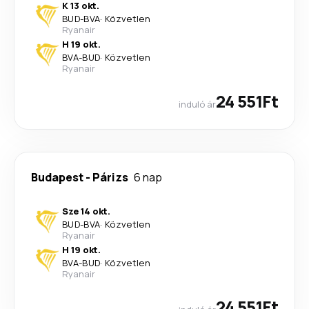
K 13 okt.
BUD
-
BVA
·
Közvetlen
Ryanair
H 19 okt.
BVA
-
BUD
·
Közvetlen
Ryanair
24 551Ft
induló ár
Budapest
-
Párizs
6 nap
Sze 14 okt.
BUD
-
BVA
·
Közvetlen
Ryanair
H 19 okt.
BVA
-
BUD
·
Közvetlen
Ryanair
24 551Ft