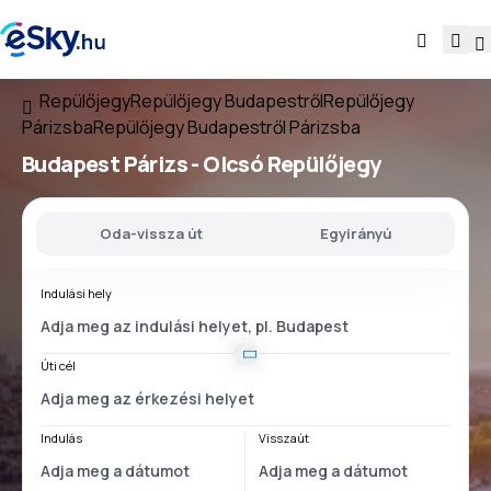
Repülőjegy
Repülőjegy Budapestről
Repülőjegy
Párizsba
Repülőjegy Budapestről Párizsba
Budapest Párizs
- Olcsó Repülőjegy
Oda-vissza út
Egyirányú
Indulási hely
Úti cél
Indulás
Visszaút