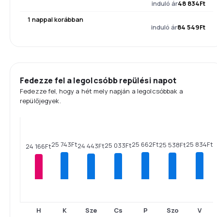
induló ár
48 834Ft
1 nappal korábban
induló ár
84 549Ft
Fedezze fel a legolcsóbb repülési napot
Fedezze fel, hogy a hét mely napján a legolcsóbbak a
repülőjegyek.
25 834Ft
25 743Ft
25 662Ft
25 538Ft
25 033Ft
24 443Ft
24 166Ft
H
K
Sze
Cs
P
Szo
V