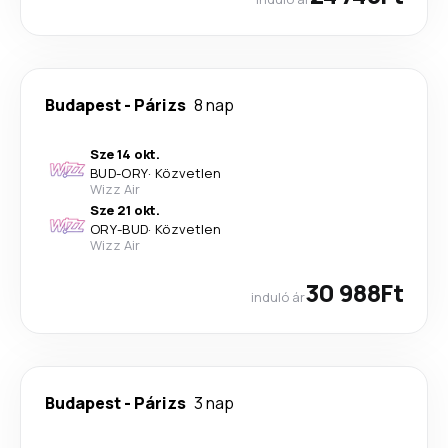
Budapest
-
Párizs
8 nap
Sze 14 okt.
BUD
-
ORY
·
Közvetlen
Wizz Air
Sze 21 okt.
ORY
-
BUD
·
Közvetlen
Wizz Air
30 988Ft
induló ár
Budapest
-
Párizs
3 nap