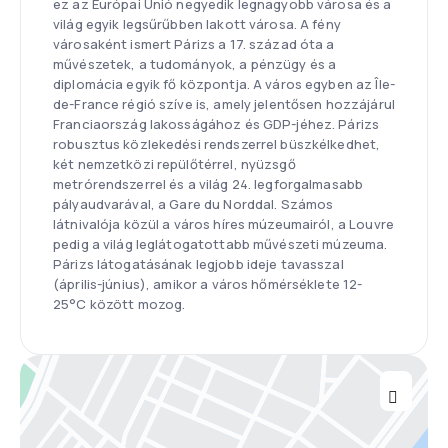
ez az Európai Unió negyedik legnagyobb városa és a
világ egyik legsűrűbben lakott városa. A fény
városaként ismert Párizs a 17. század óta a
művészetek, a tudományok, a pénzügy és a
diplomácia egyik fő központja. A város egyben az Île-
de-France régió szíve is, amely jelentősen hozzájárul
Franciaország lakosságához és GDP-jéhez. Párizs
robusztus közlekedési rendszerrel büszkélkedhet,
két nemzetközi repülőtérrel, nyüzsgő
metrórendszerrel és a világ 24. legforgalmasabb
pályaudvarával, a Gare du Norddal. Számos
látnivalója közül a város híres múzeumairól, a Louvre
pedig a világ leglátogatottabb művészeti múzeuma.
Párizs látogatásának legjobb ideje tavasszal
(április-június), amikor a város hőmérséklete 12-
25°C között mozog.