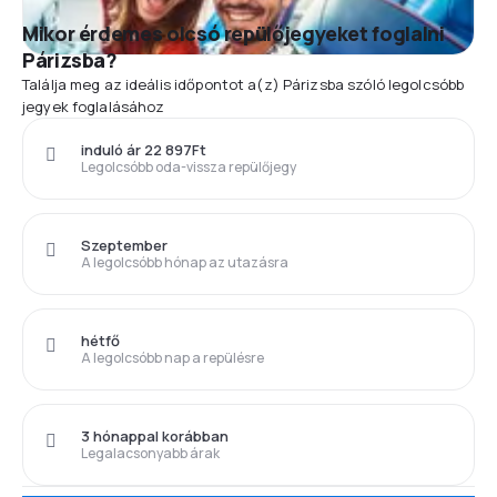
Mikor érdemes olcsó repülőjegyeket foglalni
Párizsba?
Találja meg az ideális időpontot a(z) Párizsba szóló legolcsóbb
jegyek foglalásához
induló ár 22 897Ft
Legolcsóbb oda-vissza repülőjegy
Szeptember
A legolcsóbb hónap az utazásra
hétfő
A legolcsóbb nap a repülésre
3 hónappal korábban
Legalacsonyabb árak