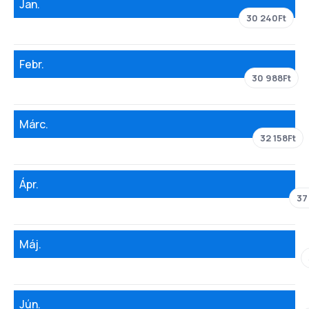
Jan.
30 240Ft
Febr.
30 988Ft
Márc.
32 158Ft
Ápr.
37
Máj.
Jún.