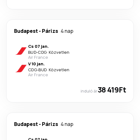
Budapest
-
Párizs
4 nap
Cs 07 jan.
BUD
-
CDG
·
Közvetlen
Air France
V 10 jan.
CDG
-
BUD
·
Közvetlen
Air France
38 419Ft
induló ár
Budapest
-
Párizs
4 nap
Cs 07 jan.