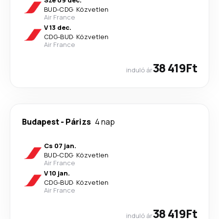
Sze 09 dec.
BUD
-
CDG
·
Közvetlen
Air France
V 13 dec.
CDG
-
BUD
·
Közvetlen
Air France
38 419Ft
induló ár
Budapest
-
Párizs
4 nap
Cs 07 jan.
BUD
-
CDG
·
Közvetlen
Air France
V 10 jan.
CDG
-
BUD
·
Közvetlen
Air France
38 419Ft
induló ár