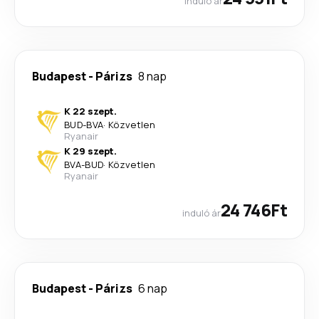
induló ár
Budapest
-
Párizs
8 nap
K 22 szept.
BUD
-
BVA
·
Közvetlen
Ryanair
K 29 szept.
BVA
-
BUD
·
Közvetlen
Ryanair
24 746Ft
induló ár
Budapest
-
Párizs
6 nap