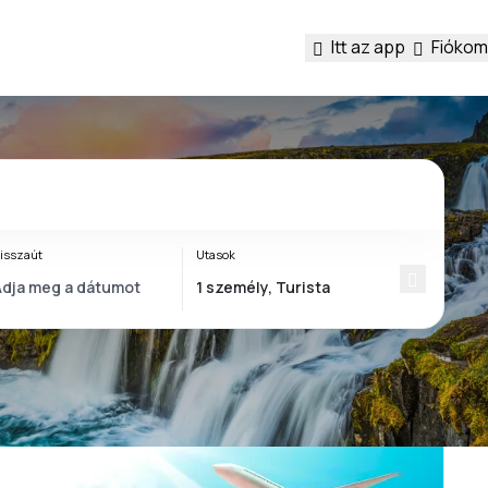
Itt az app
Fiókom
isszaút
Utasok