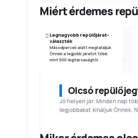
Miért érdemes repül
Legnagyobb repülőjárat-
választék
Másodpercek alatt megtaláljuk
Önnek a legjobb járatot több
mint 500 légitársaságtól.
Olcsó repülőjeg
Jó helyen jár. Minden nap töb
legjobbakat kínáljuk Önnek. 
Mikor érdemes olcs