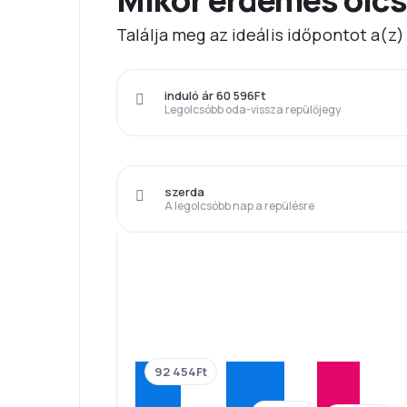
Találja meg az ideális időpontot a(z
induló ár 60 596Ft
Legolcsóbb oda-vissza repülőjegy
szerda
A legolcsóbb nap a repülésre
92 454Ft