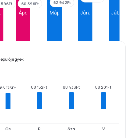
62 942Ft
 596Ft
60 596Ft
.
Ápr.
Máj.
Jún.
Júl.
repülőjegyek.
88 433Ft
88 201Ft
88 152Ft
86 175Ft
Cs
P
Szo
V