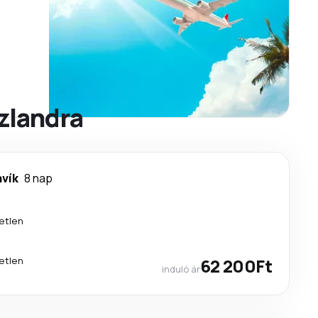
zlandra
avík
8 nap
etlen
etlen
62 200Ft
induló ár