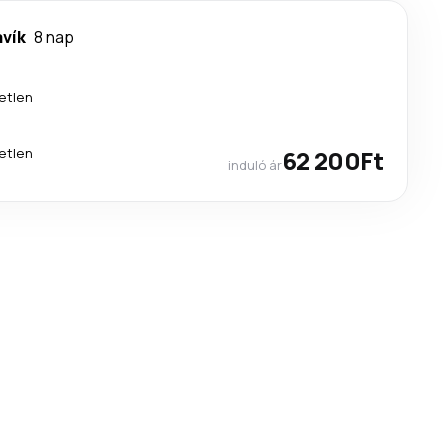
avík
8 nap
etlen
etlen
62 200Ft
induló ár