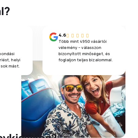
l?
4.6
Több mint 4950 vásárlói
vélemény – válasszon
emondási
bizonyított minőséget, és
lést, helyi
foglaljon teljes bizalommal.
 sok mást.
eykjavíkba?