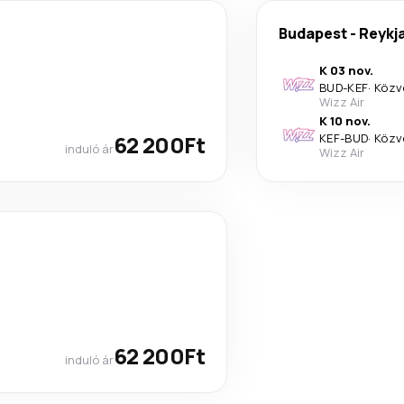
Budapest
-
Reykj
K 03 nov.
BUD
-
KEF
·
Közv
Wizz Air
K 10 nov.
62 200Ft
KEF
-
BUD
·
Közv
induló ár
Wizz Air
62 200Ft
induló ár