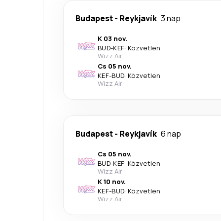
Budapest
-
Reykjavík
3 nap
K 03 nov.
BUD
-
KEF
·
Közvetlen
Wizz Air
Cs 05 nov.
KEF
-
BUD
·
Közvetlen
Wizz Air
Budapest
-
Reykjavík
6 nap
Cs 05 nov.
BUD
-
KEF
·
Közvetlen
Wizz Air
K 10 nov.
KEF
-
BUD
·
Közvetlen
Wizz Air