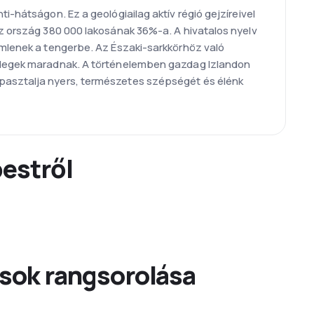
i-hátságon. Ez a geológiailag aktív régió gejzíreivel
az ország 380 000 lakosának 36%-a. A hivatalos nyelv
ömlenek a tengerbe. Az Északi-sarkkörhöz való
 hidegek maradnak. A történelemben gazdag Izlandon
apasztalja nyers, természetes szépségét és élénk
pestről
sok rangsorolása