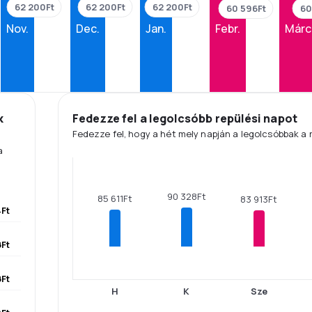
62 200Ft
62 200Ft
62 200Ft
60 596Ft
60
Nov.
Dec.
Jan.
Febr.
Márc
k
Fedezze fel a legolcsóbb repülési napot
Fedezze fel, hogy a hét mely napján a legolcsóbbak a 
a
90 328Ft
85 611Ft
83 913Ft
Ft
Ft
Ft
H
K
Sze