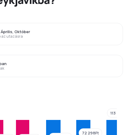
 Április, Október
p az utazásra
bban
rak
113 793Ft
72 298Ft