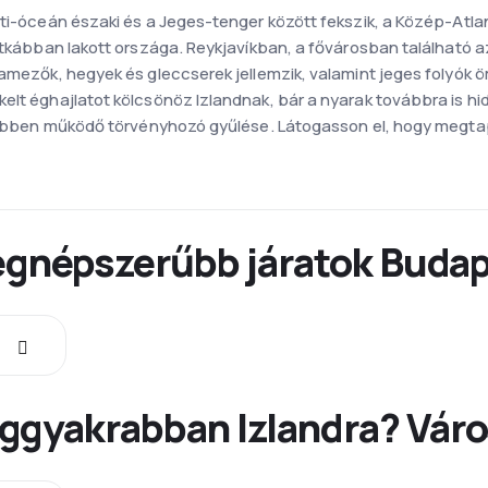
ti-óceán északi és a Jeges-tenger között fekszik, a Közép-Atlant
ritkábban lakott országa. Reykjavíkban, a fővárosban található 
vamezők, hegyek és gleccserek jellemzik, valamint jeges folyók 
kelt éghajlatot kölcsönöz Izlandnak, bár a nyarak továbbra is
régebben működő törvényhozó gyűlése. Látogasson el, hogy megt
Legnépszerűbb járatok Buda
ggyakrabban Izlandra? Váro