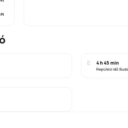
Ft
Ft
ió
4 h 45 min
Repülési idő Bud