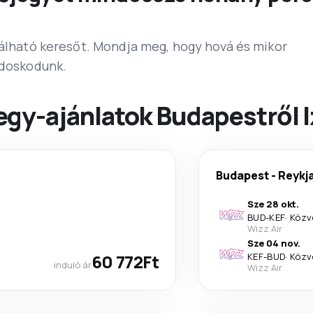
lálható keresőt. Mondja meg, hogy hová és mikor
ndoskodunk.
egy-ajánlatok Budapestről I
Budapest
-
Reykj
Sze 28 okt.
BUD
-
KEF
·
Közv
Wizz Air
Sze 04 nov.
60 772Ft
KEF
-
BUD
·
Közv
induló ár
Wizz Air