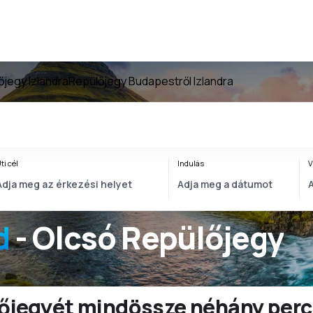
őjegy Izlandra
Repülőjegy Budapestről Izlandra
ti cél
Indulás
V
d
- Olcsó Repülőjegy
ülőjegyét mindössze néhány perc