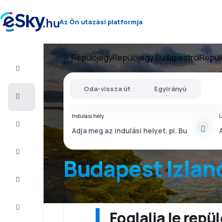
Az Ön utazási platformja
Repülőjegy
Repülőjegy Budapestről
Repül
Repülő+Hotel
Oda-vissza út
Egyirányú
Repülőjegy
Indulási hely
Ú
Nyaralás
Nyár
2026
Budapest Izlan
Téli
2026/27
Last
minute
Foglalja le rep