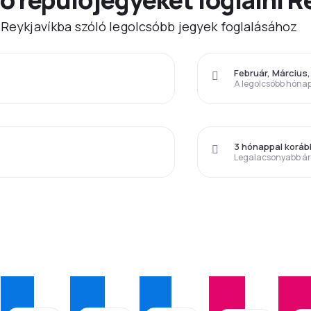
) Reykjavíkba szóló legolcsóbb jegyek foglalásához
Február, Március,
A legolcsóbb hóna
3 hónappal korá
Legalacsonyabb á