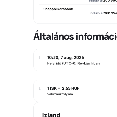
induló ár
200 500
1 nappal korábban
induló ár
268 254
Általános informác
10:30, 7 aug. 2026
Helyi idő (UTC+0) Reykjavíkban
1 ISK = 2.55 HUF
Valutaárfolyam
Izland