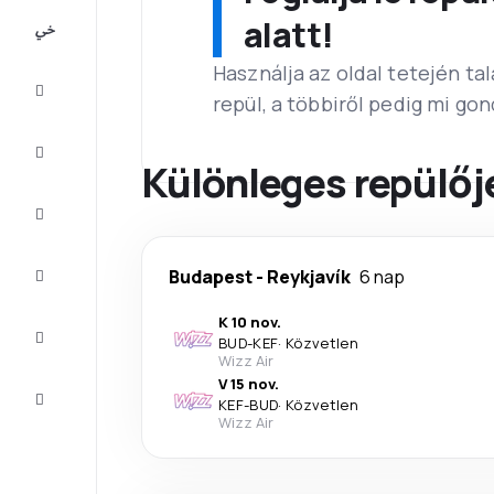
All-
alatt!
inclusive
Használja az oldal tetején ta
Városlátogatások
repül, a többiről pedig mi go
Szállás
Különleges repülőj
Ajánlatok
Fejezze
Budapest
-
Reykjavík
6 nap
be az
utat
K 10 nov.
Inspiráció
BUD
-
KEF
·
Közvetlen
és tippek
Wizz Air
V 15 nov.
Ügyfélszolgálat
KEF
-
BUD
·
Közvetlen
Wizz Air