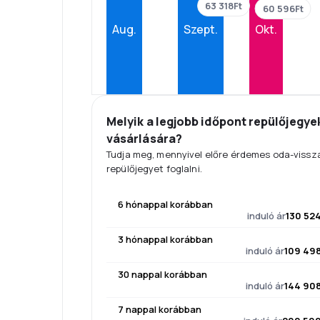
63 318Ft
60 596Ft
Aug.
Szept.
Okt.
Melyik a legjobb időpont repülőjegye
vásárlására?
Tudja meg, mennyivel előre érdemes oda-vissz
repülőjegyet foglalni.
6 hónappal korábban
induló ár
130 524
3 hónappal korábban
induló ár
109 498
30 nappal korábban
induló ár
144 908
7 nappal korábban