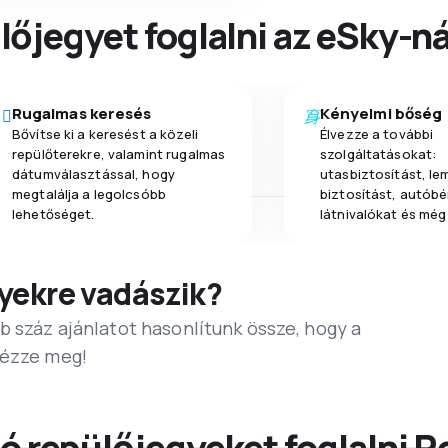
őjegyet foglalni az eSky-ná
Rugalmas keresés
Kényelmi bőség
Bővítse ki a keresést a közeli
Élvezze a további
repülőterekre, valamint rugalmas
szolgáltatásokat:
dátumválasztással, hogy
utasbiztosítást, l
megtalálja a legolcsóbb
biztosítást, autóbér
lehetőséget.
látnivalókat és még
yekre vadászik?
b száz ajánlatot hasonlítunk össze, hogy a
Nézze meg!
ó repülőjegyeket foglalni R