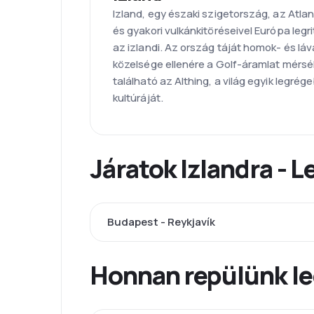
Izland, egy északi szigetország, az Atlan
és gyakori vulkánkitöréseivel Európa leg
az izlandi. Az ország táját homok- és lá
közelsége ellenére a Golf-áramlat mérsé
található az Althing, a világ egyik leg
kultúráját.
Járatok Izlandra - 
Budapest - Reykjavík
Honnan repülünk le