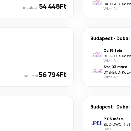
54 448Ft
DXB
-
BUD
·
Közv
induló ár
Wizz Air
Budapest
-
Dubai
Cs 18 febr.
BUD
-
DXB
·
Közv
Wizz Air
Sze 03 márc.
56 794Ft
DXB
-
BUD
·
Közv
induló ár
Wizz Air
Budapest
-
Dubai
P 05 márc.
BUD
-
DWC
·
1 á
SAS