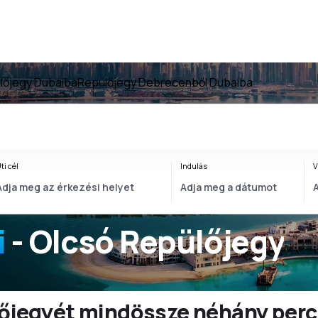
lőjegy Dubaiba
Repülőjegy Debrecenből Dubaiba
ti cél
Indulás
V
i
- Olcsó Repülőjegy
ülőjegyét mindössze néhány perc