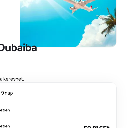
 Dubaiba
ra kereshet.
9 nap
etlen
etlen