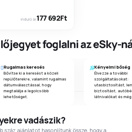
177 692Ft
induló ár
őjegyet foglalni az eSky-ná
Rugalmas keresés
Kényelmi bőség
Bővítse ki a keresést a közeli
Élvezze a további
repülőterekre, valamint rugalmas
szolgáltatásokat:
dátumválasztással, hogy
utasbiztosítást, l
megtalálja a legolcsóbb
biztosítást, autóbér
lehetőséget.
látnivalókat és még
yekre vadászik?
b száz ajánlatot hasonlítunk össze, hogy a