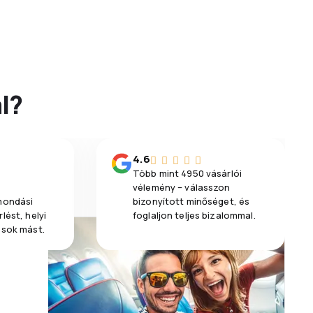
l?
4.6
Több mint 4950 vásárlói
vélemény – válasszon
emondási
bizonyított minőséget, és
lést, helyi
foglaljon teljes bizalommal.
 sok mást.