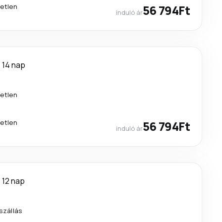
etlen
56 794Ft
induló ár
14 nap
etlen
etlen
56 794Ft
induló ár
12 nap
tszállás