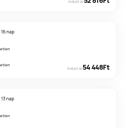
52 816Ft
induló ár
16 nap
etlen
etlen
54 448Ft
induló ár
13 nap
etlen