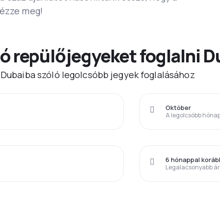
Nézze meg!
ó repülőjegyeket foglalni 
) Dubaiba szóló legolcsóbb jegyek foglalásához
Október
A legolcsóbb hóna
6 hónappal korá
Legalacsonyabb á