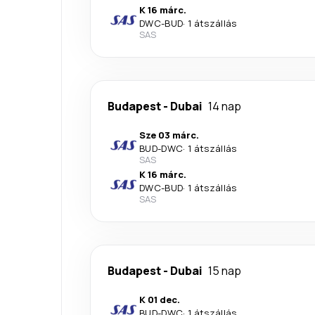
K 16 márc.
DWC
-
BUD
·
1 átszállás
SAS
Budapest
-
Dubai
14 nap
Sze 03 márc.
BUD
-
DWC
·
1 átszállás
SAS
K 16 márc.
DWC
-
BUD
·
1 átszállás
SAS
Budapest
-
Dubai
15 nap
K 01 dec.
BUD
-
DWC
·
1 átszállás