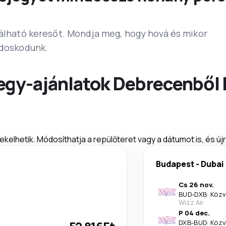
lálható keresőt. Mondja meg, hogy hová és mikor
ndoskodunk.
egy-ajánlatok Debrecenből
ekelhetik. Módosíthatja a repülőteret vagy a dátumot is, és új
Budapest
-
Dubai
Cs 26 nov.
BUD
-
DXB
·
Közv
Wizz Air
P 04 dec.
DXB
-
BUD
·
Közv