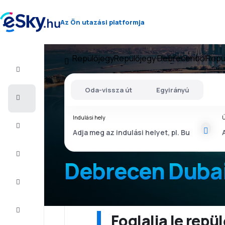
Az Ön utazási platformja
Repülőjegy
Repülőjegy Debrecenből
Repü
Repülő+Hotel
Oda-vissza út
Egyirányú
Repülőjegy
Indulási hely
Ú
Nyaralás
Nyár
2026
Debrecen Duba
Téli
2026/27
Last
minute
Foglalja le rep