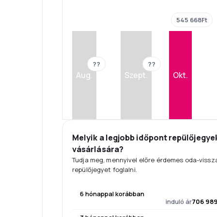
545 668Ft
??
??
Aug.
Szept.
Okt.
Melyik a legjobb időpont repülőjegye
vásárlására?
Tudja meg, mennyivel előre érdemes oda-vissz
repülőjegyet foglalni.
6 hónappal korábban
induló ár
706 989