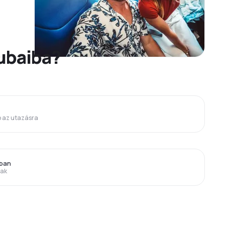
Dubaiba?
p az utazásra
bban
rak