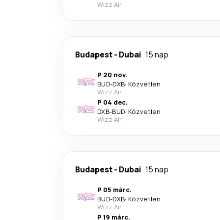
Wizz Air
Budapest
-
Dubai
15 nap
P 20 nov.
BUD
-
DXB
·
Közvetlen
Wizz Air
P 04 dec.
DXB
-
BUD
·
Közvetlen
Wizz Air
Budapest
-
Dubai
15 nap
P 05 márc.
BUD
-
DXB
·
Közvetlen
Wizz Air
P 19 márc.