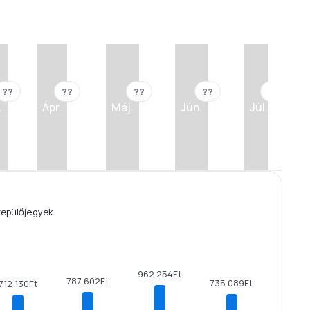
??
??
??
??
??
.
Ápr.
Máj.
Jún.
Júl.
repülőjegyek.
962 254Ft
787 602Ft
735 089Ft
712 130Ft