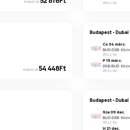
52 816Ft
induló ár
Wizz Air
Budapest
-
Dubai
Cs 04 márc.
BUD
-
DXB
·
Közv
Wizz Air
P 19 márc.
54 448Ft
DXB
-
BUD
·
Közv
induló ár
Wizz Air
Budapest
-
Dubai
Sze 09 dec.
BUD
-
DXB
·
Közv
Wizz Air
H 21 dec.