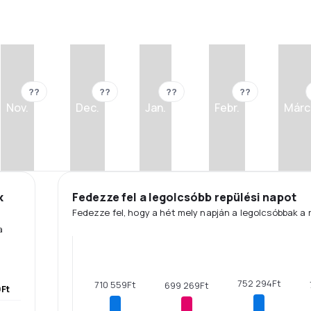
??
??
??
??
Nov.
Dec.
Jan.
Febr.
Márc
k
Fedezze fel a legolcsóbb repülési napot
Fedezze fel, hogy a hét mely napján a legolcsóbbak a 
a
752 294Ft
710 559Ft
699 269Ft
Ft