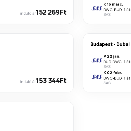
K 16 márc.
152 269Ft
DWC
-
BUD
·
1 á
induló ár
SAS
Budapest
-
Dubai
P 22 jan.
BUD
-
DWC
·
1 á
SAS
K 02 febr.
153 344Ft
DWC
-
BUD
·
1 á
induló ár
SAS