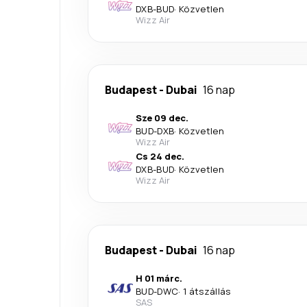
DXB
-
BUD
·
Közvetlen
Wizz Air
Budapest
-
Dubai
16 nap
Sze 09 dec.
BUD
-
DXB
·
Közvetlen
Wizz Air
Cs 24 dec.
DXB
-
BUD
·
Közvetlen
Wizz Air
Budapest
-
Dubai
16 nap
H 01 márc.
BUD
-
DWC
·
1 átszállás
SAS