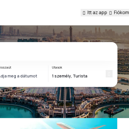
Itt az app
Fiókom
isszaút
Utasok