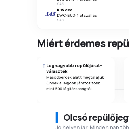
SAS
K 15 dec.
DWC
-
BUD
·
1 átszállás
SAS
Miért érdemes repül
Legnagyobb repülőjárat-
választék
Másodpercek alatt megtaláljuk
Önnek a legjobb járatot több
mint 500 légitársaságtól.
Olcsó repülőjeg
Jó helyen jár. Minden nap töb