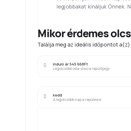
legjobbakat kínáljuk Önnek. 
Mikor érdemes olcs
Találja meg az ideális időpontot a(z
induló ár 545 668Ft
Legolcsóbb oda-vissza repülőjegy
kedd
A legolcsóbb nap a repülésre