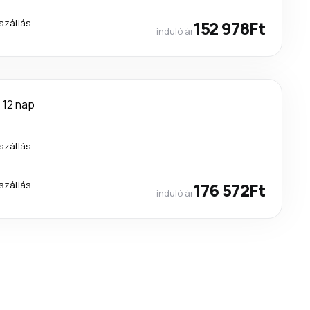
tszállás
152 978Ft
induló ár
12 nap
tszállás
tszállás
176 572Ft
induló ár