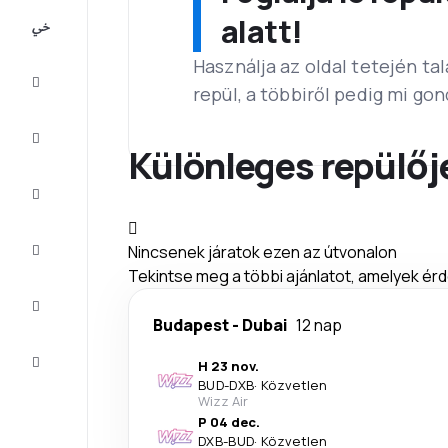
All-
alatt!
inclusive
Használja az oldal tetején ta
Városlátogatások
repül, a többiről pedig mi go
Szállás
Különleges repülőj
Ajánlatok
Fejezze
Nincsenek járatok ezen az útvonalon
be az
utat
Tekintse meg a többi ajánlatot, amelyek érd
Inspiráció
és tippek
Budapest
-
Dubai
12 nap
Ügyfélszolgálat
H 23 nov.
BUD
-
DXB
·
Közvetlen
Wizz Air
P 04 dec.
DXB
-
BUD
·
Közvetlen