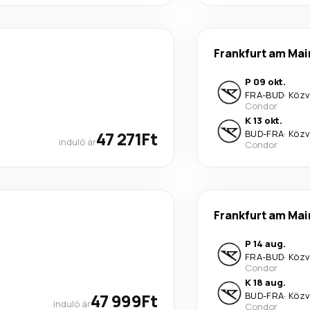
Frankfurt am Mai
P 09 okt.
FRA
-
BUD
·
Közv
Condor
K 13 okt.
47 271Ft
BUD
-
FRA
·
Közv
induló ár
Condor
Frankfurt am Mai
P 14 aug.
FRA
-
BUD
·
Közv
Condor
K 18 aug.
47 999Ft
BUD
-
FRA
·
Közv
induló ár
Condor