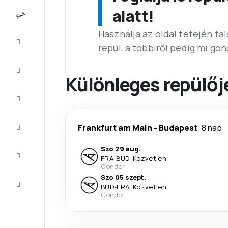
All-
alatt!
inclusive
Használja az oldal tetején ta
Városlátogatások
repül, a többiről pedig mi go
Szállás
Különleges repülőj
Ajánlatok
Fejezze
Frankfurt am Main
-
Budapest
8 nap
be az
utat
Szo 29 aug.
Inspiráció
FRA
-
BUD
·
Közvetlen
és tippek
Condor
Szo 05 szept.
Ügyfélszolgálat
BUD
-
FRA
·
Közvetlen
Condor