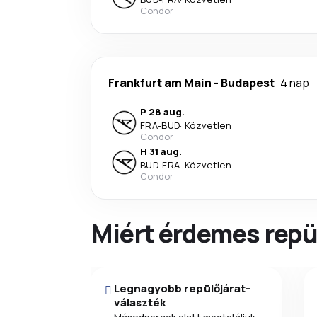
Condor
Frankfurt am Main
-
Budapest
4 nap
P 28 aug.
FRA
-
BUD
·
Közvetlen
Condor
H 31 aug.
BUD
-
FRA
·
Közvetlen
Condor
Miért érdemes repül
Legnagyobb repülőjárat-
választék