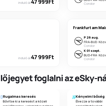
47 999Ft
induló ár
Condor
Frankfurt am Mai
P 28 aug.
FRA
-
BUD
·
Közv
Condor
K 01 szept.
47 999Ft
BUD
-
FRA
·
Közv
induló ár
Condor
őjegyet foglalni az eSky-ná
Rugalmas keresés
Kényelmi bőség
Bővítse ki a keresést a közeli
Élvezze a további