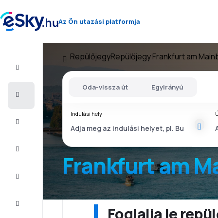
Az Ön utazási platformja
Repülőjegy
Repülőjegy Frankfurt am Main
Repülő+Hotel
Oda-vissza út
Egyirányú
Repülőjegy
Indulási hely
Ú
Nyaralás
Nyár
2026
Frankfurt am M
Téli
2026/27
Last
minute
Foglalja le rep