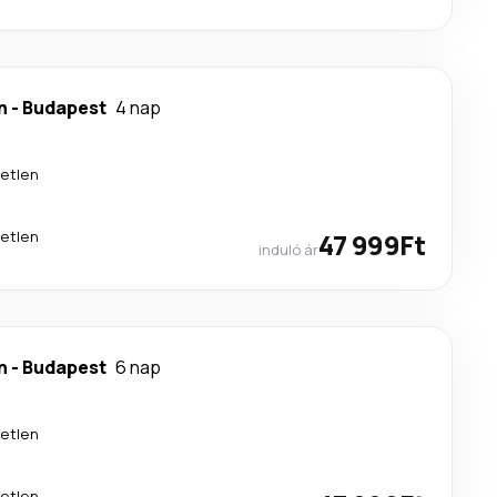
n
-
Budapest
4 nap
etlen
etlen
47 999Ft
induló ár
n
-
Budapest
6 nap
etlen
etlen