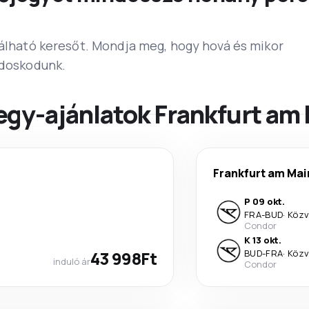
lálható keresőt. Mondja meg, hogy hová és mikor
ndoskodunk.
egy-ajánlatok Frankfurt am
Frankfurt am Mai
P 09 okt.
FRA
-
BUD
·
Közv
Condor
K 13 okt.
43 998Ft
BUD
-
FRA
·
Közv
induló ár
Condor