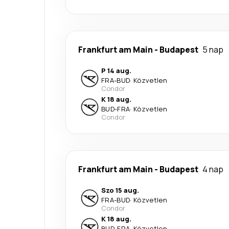
Frankfurt am Main
-
Budapest
5 nap
P 14 aug.
FRA
-
BUD
·
Közvetlen
Condor
K 18 aug.
BUD
-
FRA
·
Közvetlen
Condor
Frankfurt am Main
-
Budapest
4 nap
Szo 15 aug.
FRA
-
BUD
·
Közvetlen
Condor
K 18 aug.
BUD
-
FRA
·
Közvetlen