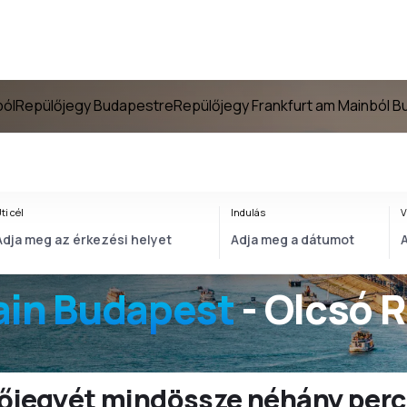
ból
Repülőjegy Budapestre
Repülőjegy Frankfurt am Mainból 
ti cél
Indulás
V
ain Budapest
- Olcsó 
ülőjegyét mindössze néhány perc