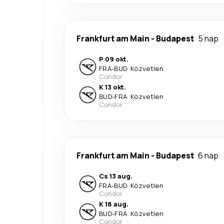
Frankfurt am Main
-
Budapest
5 nap
P 09 okt.
FRA
-
BUD
·
Közvetlen
Condor
K 13 okt.
BUD
-
FRA
·
Közvetlen
Condor
Frankfurt am Main
-
Budapest
6 nap
Cs 13 aug.
FRA
-
BUD
·
Közvetlen
Condor
K 18 aug.
BUD
-
FRA
·
Közvetlen
Condor