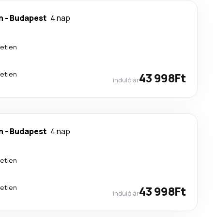
n
-
Budapest
4 nap
etlen
etlen
43 998Ft
induló ár
n
-
Budapest
4 nap
etlen
etlen
43 998Ft
induló ár