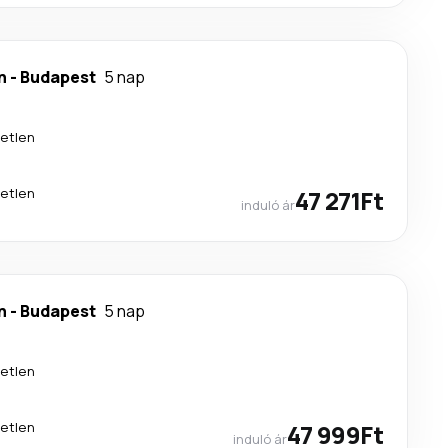
n
-
Budapest
5 nap
etlen
etlen
47 271Ft
induló ár
n
-
Budapest
5 nap
etlen
etlen
47 999Ft
induló ár