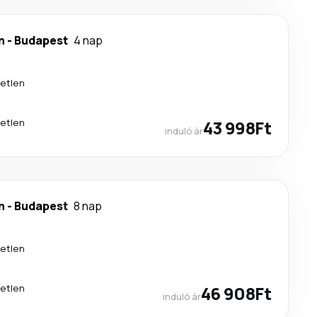
n
-
Budapest
4 nap
etlen
etlen
43 998Ft
induló ár
n
-
Budapest
8 nap
etlen
etlen
46 908Ft
induló ár