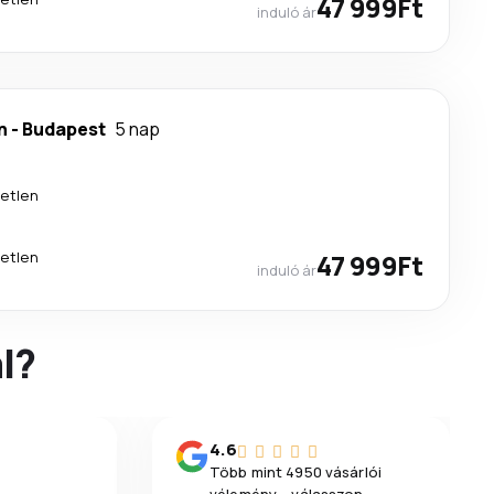
47 999Ft
induló ár
n
-
Budapest
5 nap
etlen
etlen
47 999Ft
induló ár
l?
4.6
Több mint 4950 vásárlói