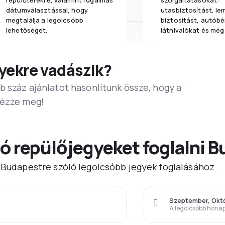
repülőterekre, valamint rugalmas
szolgáltatásokat:
dátumválasztással, hogy
utasbiztosítást, l
megtalálja a legolcsóbb
biztosítást, autóbér
lehetőséget.
látnivalókat és még
yekre vadászik?
b száz ajánlatot hasonlítunk össze, hogy a
Nézze meg!
ó repülőjegyeket foglalni 
) Budapestre szóló legolcsóbb jegyek foglalásához
Szeptember, Okt
A legolcsóbb hóna