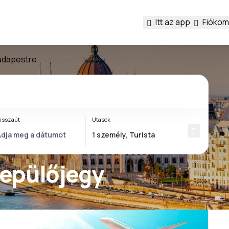
Itt az app
Fiókom
Budapestre
isszaút
Utasok
Repülőjegy