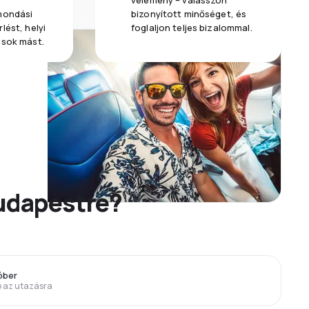
vélemény – válasszon
emondási
bizonyított minőséget, és
lést, helyi
foglaljon teljes bizalommal.
 sok mást.
Budapestre?
óber
p az utazásra