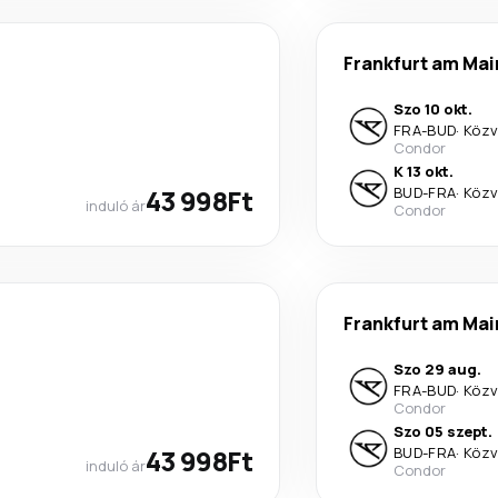
Frankfurt am Mai
Szo 10 okt.
FRA
-
BUD
·
Közv
Condor
K 13 okt.
43 998Ft
BUD
-
FRA
·
Közv
induló ár
Condor
Frankfurt am Mai
Szo 29 aug.
FRA
-
BUD
·
Közv
Condor
Szo 05 szept.
43 998Ft
BUD
-
FRA
·
Közv
induló ár
Condor