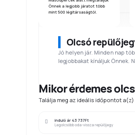
Másodpercek alatt megtaláljuk
Önnek a legjobb járatot több
mint 500 légitársaságtól.
Olcsó repülőjeg
Jó helyen jár. Minden nap töb
legjobbakat kínáljuk Önnek. 
Mikor érdemes olcs
Találja meg az ideális időpontot a(z
induló ár 43 737Ft
Legolcsóbb oda-vissza repülőjegy