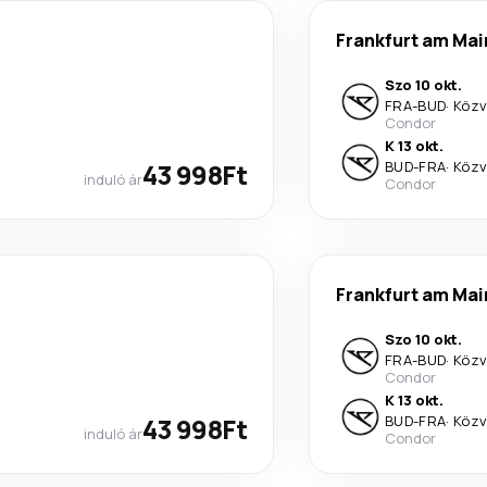
Frankfurt am Mai
Szo 10 okt.
FRA
-
BUD
·
Közv
Condor
K 13 okt.
43 998Ft
BUD
-
FRA
·
Közv
induló ár
Condor
Frankfurt am Mai
Szo 10 okt.
FRA
-
BUD
·
Közv
Condor
K 13 okt.
43 998Ft
BUD
-
FRA
·
Közv
induló ár
Condor