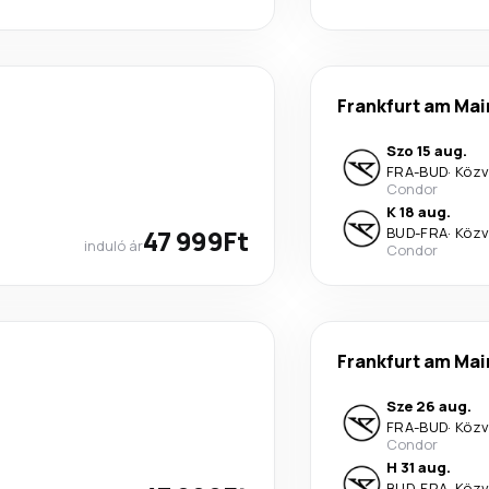
Frankfurt am Mai
Szo 15 aug.
FRA
-
BUD
·
Közv
Condor
K 18 aug.
47 999Ft
BUD
-
FRA
·
Közv
induló ár
Condor
Frankfurt am Mai
Sze 26 aug.
FRA
-
BUD
·
Közv
Condor
H 31 aug.
BUD
-
FRA
·
Közv