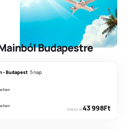
 Mainból Budapestre
n
-
Budapest
5 nap
etlen
etlen
43 998Ft
induló ár