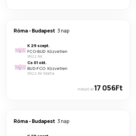
Róma
-
Budapest
3 nap
K 29 szept.
FCO
-
BUD
·
Közvetlen
Wizz Air
Cs 01 okt.
BUD
-
FCO
·
Közvetlen
Wizz Air Malta
17 056Ft
induló ár
Róma
-
Budapest
3 nap