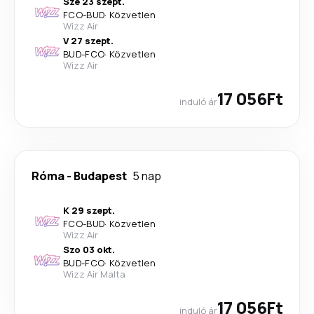
Sze 23 szept.
FCO
-
BUD
·
Közvetlen
Wizz Air
V 27 szept.
BUD
-
FCO
·
Közvetlen
Wizz Air
17 056Ft
induló ár
Róma
-
Budapest
5 nap
K 29 szept.
FCO
-
BUD
·
Közvetlen
Wizz Air
Szo 03 okt.
BUD
-
FCO
·
Közvetlen
Wizz Air Malta
17 056Ft
induló ár