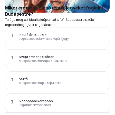
Mikor érdemes olcsó repülőjegyeket foglalni
Budapestre?
Találja meg az ideális időpontot a(z) Budapestre szóló
legolcsóbb jegyek foglalásához
induló ár 15 995Ft
Legolcsóbb oda-vissza repülőjegy
Szeptember, Október
A legolcsóbb hónap az utazásra
hétfő
A legolcsóbb nap a repülésre
3 hónappal korábban
Legalacsonyabb árak