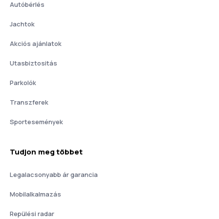
Autóbérlés
Jachtok
Akciós ajánlatok
Utasbiztositás
Parkolók
Transzferek
Sportesemények
Tudjon meg többet
Legalacsonyabb ár garancia
Mobilalkalmazás
Repülési radar