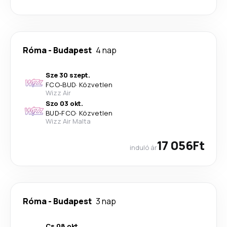
Róma
-
Budapest
4 nap
Sze 30 szept.
FCO
-
BUD
·
Közvetlen
Wizz Air
Szo 03 okt.
BUD
-
FCO
·
Közvetlen
Wizz Air Malta
17 056Ft
induló ár
Róma
-
Budapest
3 nap
Cs 08 okt.