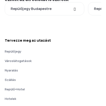
Repülőjegy Budapestre
Repülő
Tervezze meg az utazást
Repülőjegy
Városlátogatások
Nyaralás
Szállás
Repülő+Hotel
Hotelek