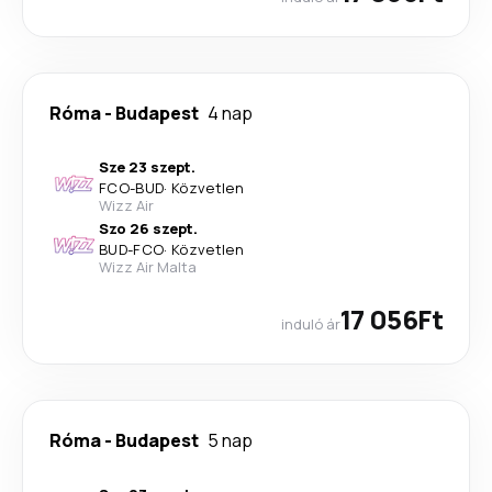
Róma
-
Budapest
4 nap
Sze 23 szept.
FCO
-
BUD
·
Közvetlen
Wizz Air
Szo 26 szept.
BUD
-
FCO
·
Közvetlen
Wizz Air Malta
17 056Ft
induló ár
Róma
-
Budapest
5 nap