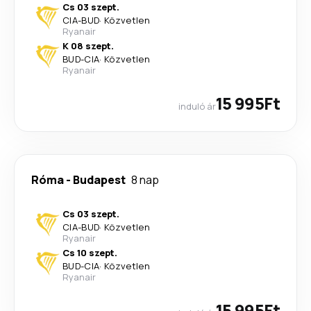
Cs 03 szept.
CIA
-
BUD
·
Közvetlen
Ryanair
K 08 szept.
BUD
-
CIA
·
Közvetlen
Ryanair
15 995Ft
induló ár
Róma
-
Budapest
8 nap
Cs 03 szept.
CIA
-
BUD
·
Közvetlen
Ryanair
Cs 10 szept.
BUD
-
CIA
·
Közvetlen
Ryanair
15 995Ft