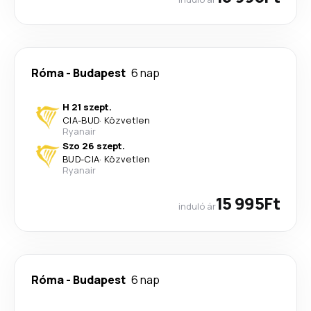
Róma
-
Budapest
6 nap
H 21 szept.
CIA
-
BUD
·
Közvetlen
Ryanair
Szo 26 szept.
BUD
-
CIA
·
Közvetlen
Ryanair
15 995Ft
induló ár
Róma
-
Budapest
6 nap