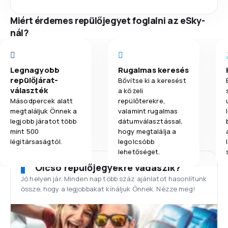
Miért érdemes repülőjegyet foglalni az eSky-
nál?
Legnagyobb
Rugalmas keresés
repülőjárat-
Bővítse ki a keresést
választék
a közeli
Másodpercek alatt
repülőterekre,
megtaláljuk Önnek a
valamint rugalmas
legjobb járatot több
dátumválasztással,
mint 500
hogy megtalálja a
légitársaságtól.
legolcsóbb
lehetőséget.
Olcsó repülőjegyekre vadászik?
Jó helyen jár. Minden nap több száz ajánlatot hasonlítunk
össze, hogy a legjobbakat kínáljuk Önnek. Nézze meg!