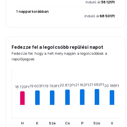
induló ár
38 121Ft
1 nappal korábban
induló ár
68 501Ft
Fedezze fel a legolcsóbb repülési napot
Fedezze fel, hogy a hét mely napján a legolcsóbbak a
repülőjegyek.
21 682Ft
21 162Ft
20 872Ft
20 188Ft
19 769Ft
19 603Ft
18 720Ft
H
K
Sze
Cs
P
Szo
V