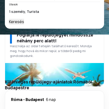
Utasok
Keresés
Foglalja le repülőjegyét mindössze
néhány perc alatt!
Használja az oldal tetején található keresőt. Mondja
meg, hogy hová és mikor repül, a többiről pedig mi
gondoskodunk.
Különleges repülőjegy-ajánlatok Rómából
Budapestre
Róma
-
Budapest
6 nap