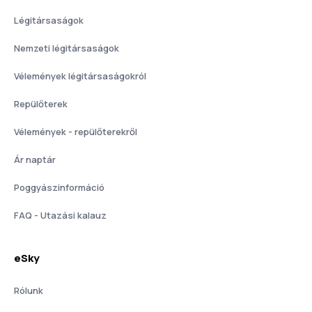
Légitársaságok
Nemzeti légitársaságok
Vélemények légitársaságokról
Repülőterek
Vélemények - repülőterekről
Ár naptár
Poggyászinformáció
FAQ - Utazási kalauz
eSky
Rólunk