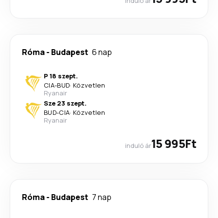
induló ár
Róma
-
Budapest
6 nap
P 18 szept.
CIA
-
BUD
·
Közvetlen
Ryanair
Sze 23 szept.
BUD
-
CIA
·
Közvetlen
Ryanair
15 995Ft
induló ár
Róma
-
Budapest
7 nap