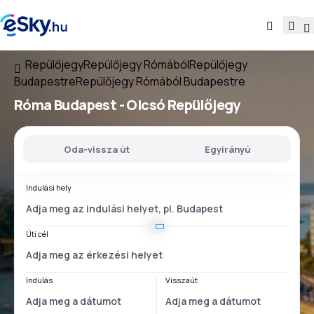
Repülőjegy
Repülőjegy Rómából
Repülőjegy
Budapestre
Repülőjegy Rómából Budapestre
Róma Budapest
- Olcsó Repülőjegy
Oda-vissza út
Egyirányú
Indulási hely
Úti cél
Indulás
Visszaút