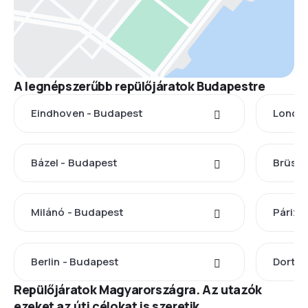
A legnépszerűbb repülőjáratok Budapestre
Eindhoven - Budapest
London
Bázel - Budapest
Brüssz
Milánó - Budapest
Párizs
Berlin - Budapest
Dortmu
Repülőjáratok Magyarországra. Az utazók
ezeket az úti célokat is szeretik