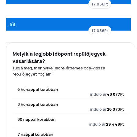
17 056Ft
Júl.
17 056Ft
Melyik a legjobb időpont repülőjegyek
vásárlására?
Tudja meg, mennyivel előre érdemes oda-vissza
repülőjegyet foglalni.
6 hónappal korábban
induló ár
48 877Ft
3 hónappal korábban
induló ár
26 073Ft
30 nappal korábban
induló ár
29 449Ft
7 nappal korábban