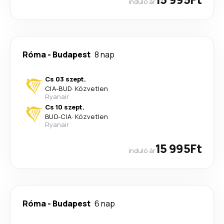
induló ár
Róma
-
Budapest
8 nap
Cs 03 szept.
CIA
-
BUD
·
Közvetlen
Ryanair
Cs 10 szept.
BUD
-
CIA
·
Közvetlen
Ryanair
15 995Ft
induló ár
Róma
-
Budapest
6 nap