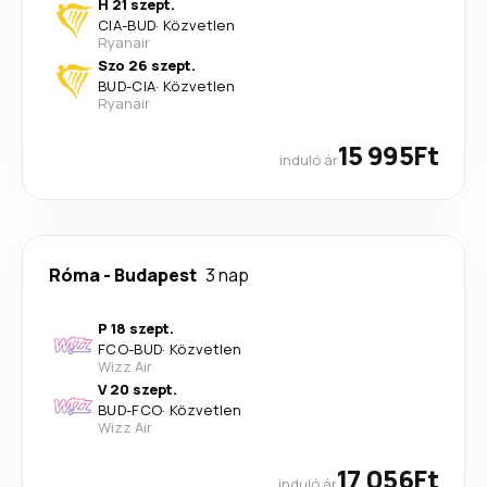
H 21 szept.
CIA
-
BUD
·
Közvetlen
Ryanair
Szo 26 szept.
BUD
-
CIA
·
Közvetlen
Ryanair
15 995Ft
induló ár
Róma
-
Budapest
3 nap
P 18 szept.
FCO
-
BUD
·
Közvetlen
Wizz Air
V 20 szept.
BUD
-
FCO
·
Közvetlen
Wizz Air
17 056Ft
induló ár