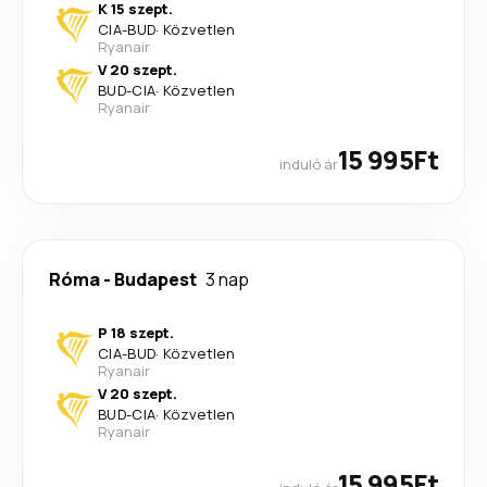
K 15 szept.
CIA
-
BUD
·
Közvetlen
Ryanair
V 20 szept.
BUD
-
CIA
·
Közvetlen
Ryanair
15 995Ft
induló ár
Róma
-
Budapest
3 nap
P 18 szept.
CIA
-
BUD
·
Közvetlen
Ryanair
V 20 szept.
BUD
-
CIA
·
Közvetlen
Ryanair
15 995Ft