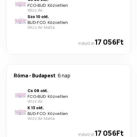
FCO
-
BUD
·
Közvetlen
Wizz Air
Szo 10 okt.
BUD
-
FCO
·
Közvetlen
Wizz Air Malta
17 056Ft
induló ár
Róma
-
Budapest
6 nap
Cs 08 okt.
FCO
-
BUD
·
Közvetlen
Wizz Air
K 13 okt.
BUD
-
FCO
·
Közvetlen
Wizz Air Malta
17 056Ft
induló ár