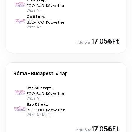
K 29 szept.
FCO
-
BUD
·
Közvetlen
Wizz Air
Cs 01 okt.
BUD
-
FCO
·
Közvetlen
Wizz Air
17 056Ft
induló ár
Róma
-
Budapest
4 nap
Sze 30 szept.
FCO
-
BUD
·
Közvetlen
Wizz Air
Szo 03 okt.
BUD
-
FCO
·
Közvetlen
Wizz Air Malta
17 056Ft
induló ár