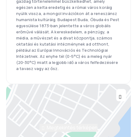
gazdag történelemmel büszkélkedhet, amely
egészen a kelta eredetig és a római város koráig
nyúlik vissza, a mongol inváziókon át a reneszánsz
humanista kultúráig. Budapest Buda, Óbuda és Pest
egyesülése 1873-ban jelentette a város globális
erőművé válását. A kereskedelem, a pénzügy, a
média, a művészet és a divat központja, számos
oktatási és kutatási intézménynek ad otthont,
például az Európai Innovációs és Technológiai
Intézetnek. Az enyhe tél (0-5°C) és a meleg nyár
(20-30°C) miatt a legjobb idő a város felfedezésére
a tavasz vagy az ősz.
Megtekintés térképen