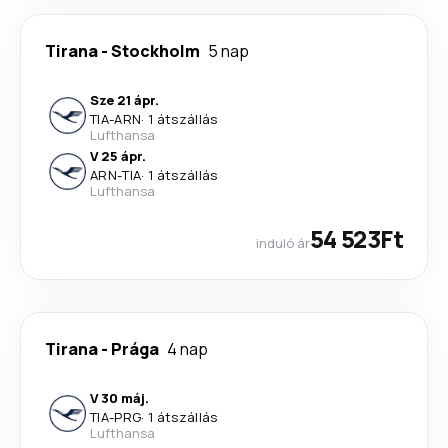
Tirana
-
Stockholm
5 nap
Sze 21 ápr.
TIA
-
ARN
·
1 átszállás
Lufthansa
V 25 ápr.
ARN
-
TIA
·
1 átszállás
Lufthansa
54 523Ft
induló ár
Tirana
-
Prága
4 nap
V 30 máj.
TIA
-
PRG
·
1 átszállás
Lufthansa