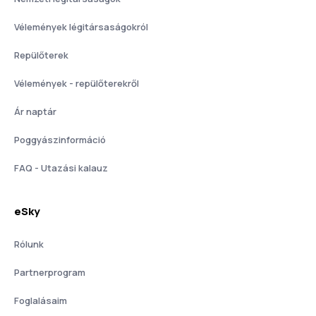
Vélemények légitársaságokról
Repülőterek
Vélemények - repülőterekről
Ár naptár
Poggyászinformáció
FAQ - Utazási kalauz
eSky
Rólunk
Partnerprogram
Foglalásaim