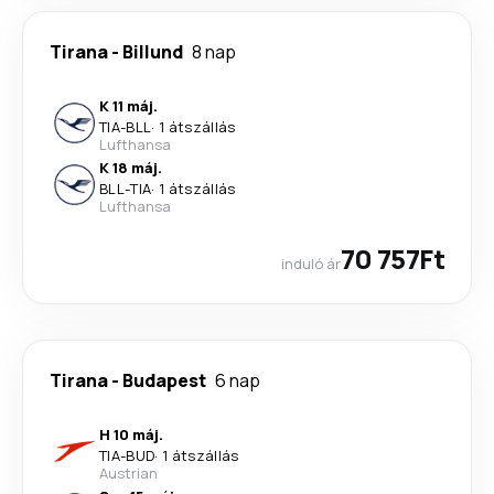
Tirana
-
Billund
8 nap
K 11 máj.
TIA
-
BLL
·
1 átszállás
Lufthansa
K 18 máj.
BLL
-
TIA
·
1 átszállás
Lufthansa
70 757Ft
induló ár
Tirana
-
Budapest
6 nap
H 10 máj.
TIA
-
BUD
·
1 átszállás
Austrian