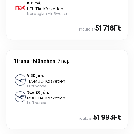
K 11 máj.
HEL
-
TIA
·
Közvetlen
Norwegian Air Sweden
51 718Ft
induló ár
Tirana
-
München
7 nap
V 20 jún.
TIA
-
MUC
·
Közvetlen
Lufthansa
Szo 26 jún.
MUC
-
TIA
·
Közvetlen
Lufthansa
51 993Ft
induló ár