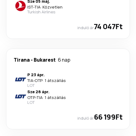
Sze 05 máj.
IST
-
TIA
·
Közvetlen
Turkish Airlines
74 047Ft
induló ár
Tirana
-
Bukarest
6 nap
P 23 ápr.
TIA
-
OTP
·
1 átszállás
LOT
Sze 28 ápr.
OTP
-
TIA
·
1 átszállás
LOT
66 199Ft
induló ár