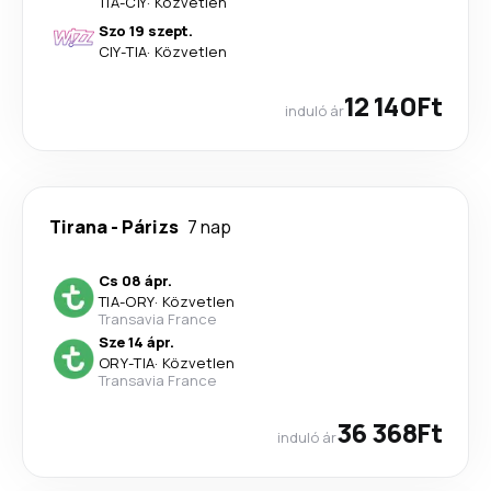
TIA
-
CIY
·
Közvetlen
Szo 19 szept.
CIY
-
TIA
·
Közvetlen
12 140Ft
induló ár
Tirana
-
Párizs
7 nap
Cs 08 ápr.
TIA
-
ORY
·
Közvetlen
Transavia France
Sze 14 ápr.
ORY
-
TIA
·
Közvetlen
Transavia France
36 368Ft
induló ár