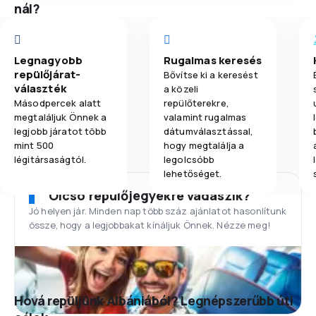
nál?
Legnagyobb
Rugalmas keresés
repülőjárat-
Bővítse ki a keresést
választék
a közeli
Másodpercek alatt
repülőterekre,
megtaláljuk Önnek a
valamint rugalmas
legjobb járatot több
dátumválasztással,
mint 500
hogy megtalálja a
légitársaságtól.
legolcsóbb
lehetőséget.
Olcsó repülőjegyekre vadászik?
Jó helyen jár. Minden nap több száz ajánlatot hasonlítunk
össze, hogy a legjobbakat kínáljuk Önnek. Nézze meg!
Hová repüljünk Albániából? Legnépszerűbb úti