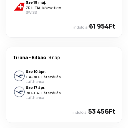
Sze 19 máj.
ZRH
-
TIA
·
Közvetlen
SWISS
61 954Ft
induló ár
Tirana
-
Bilbao
8 nap
Szo 10 ápr.
TIA
-
BIO
·
1 átszállás
Lufthansa
Szo 17 ápr.
BIO
-
TIA
·
1 átszállás
Lufthansa
53 456Ft
induló ár