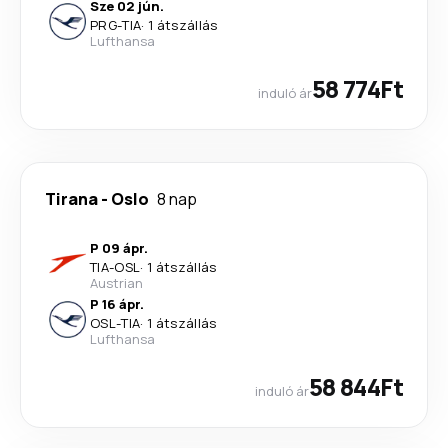
Sze 02 jún.
PRG
-
TIA
·
1 átszállás
Lufthansa
58 774Ft
induló ár
Tirana
-
Oslo
8 nap
P 09 ápr.
TIA
-
OSL
·
1 átszállás
Austrian
P 16 ápr.
OSL
-
TIA
·
1 átszállás
Lufthansa
58 844Ft
induló ár