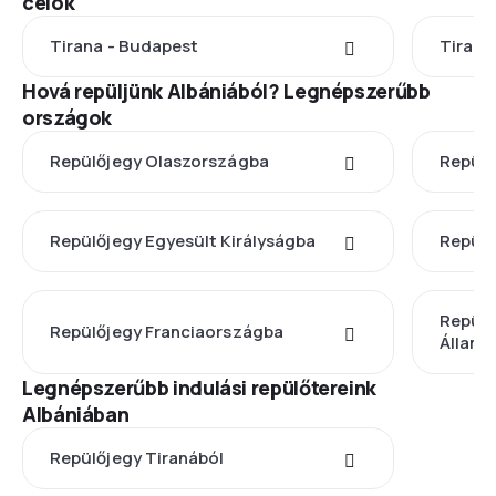
célok
Tirana - Budapest
Tirana
Hová repüljünk Albániából? Legnépszerűbb
országok
Repülőjegy Olaszországba
Repülő
Repülőjegy Egyesült Királyságba
Repül
Repülő
Repülőjegy Franciaországba
Állam
Legnépszerűbb indulási repülőtereink
Albániában
Repülőjegy Tiranából