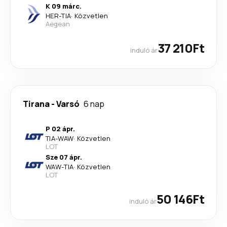
K 09 márc.
HER
-
TIA
·
Közvetlen
Aegean
37 210Ft
induló ár
Tirana
-
Varsó
6 nap
P 02 ápr.
TIA
-
WAW
·
Közvetlen
LOT
Sze 07 ápr.
WAW
-
TIA
·
Közvetlen
LOT
50 146Ft
induló ár