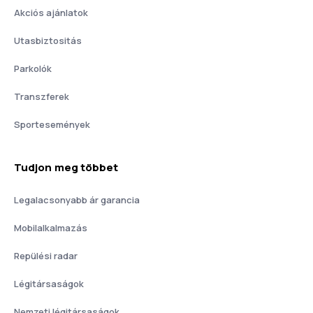
Akciós ajánlatok
Utasbiztositás
Parkolók
Transzferek
Sportesemények
Tudjon meg többet
Legalacsonyabb ár garancia
Mobilalkalmazás
Repülési radar
Légitársaságok
Nemzeti légitársaságok