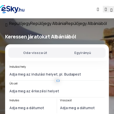
Repülőjegy
Repülőjegy Albánia
Repülőjegy Albániából
Keressen járatokat
Albániából
Oda-vissza út
Egyirányú
Indulási hely
Úti cél
Indulás
Visszaút