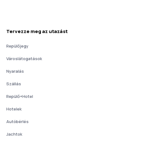
Tervezze meg az utazást
Repülőjegy
Városlátogatások
Nyaralás
Szállás
Repülő+Hotel
Hotelek
Autóbérlés
Jachtok