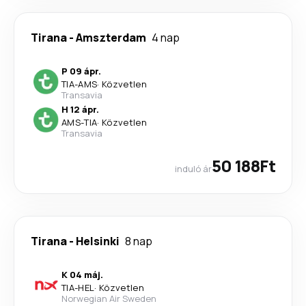
Tirana
-
Amszterdam
4 nap
P 09 ápr.
TIA
-
AMS
·
Közvetlen
Transavia
H 12 ápr.
AMS
-
TIA
·
Közvetlen
Transavia
50 188Ft
induló ár
Tirana
-
Helsinki
8 nap
K 04 máj.
TIA
-
HEL
·
Közvetlen
Norwegian Air Sweden