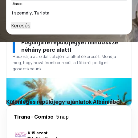
Utasok
Keresés
Foglalja le repülőjegyét mindössze
néhány perc alatt!
Használja az oldal tetején található keresőt. Mondja
meg, hogy hová és mikor repül, a többiről pedig mi
gondoskodunk.
Különleges repülőjegy-ajánlatok Albániából
Tirana
-
Comiso
5 nap
K 15 szept.