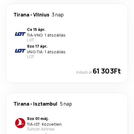
Tirana
-
Vilnius
3 nap
Cs 15 ápr.
TIA
-
VNO
·
1 átszállás
LOT
Szo 17 ápr.
VNO
-
TIA
·
1 átszállás
LOT
61 303Ft
induló ár
Tirana
-
Isztambul
5 nap
Szo 01 máj.
TIA
-
IST
·
Közvetlen
Turkish Airlines