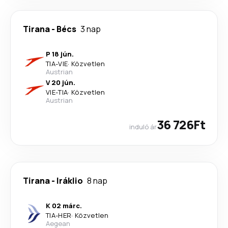
Tirana
-
Bécs
3 nap
P 18 jún.
TIA
-
VIE
·
Közvetlen
Austrian
V 20 jún.
VIE
-
TIA
·
Közvetlen
Austrian
36 726Ft
induló ár
Tirana
-
Iráklio
8 nap
K 02 márc.
TIA
-
HER
·
Közvetlen
Aegean