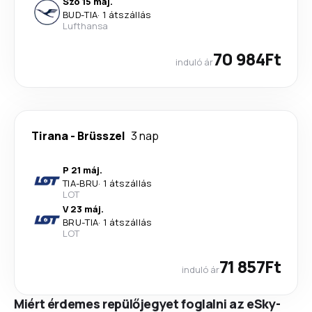
Szo 15 máj.
BUD
-
TIA
·
1 átszállás
Lufthansa
70 984Ft
induló ár
Tirana
-
Brüsszel
3 nap
P 21 máj.
TIA
-
BRU
·
1 átszállás
LOT
V 23 máj.
BRU
-
TIA
·
1 átszállás
LOT
71 857Ft
induló ár
Miért érdemes repülőjegyet foglalni az eSky-