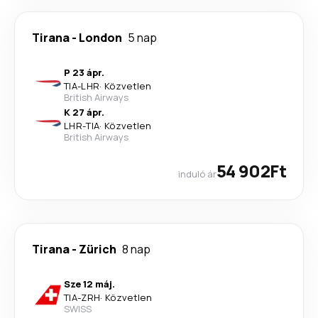
Tirana
-
London
5 nap
P 23 ápr.
TIA
-
LHR
·
Közvetlen
British Airways
K 27 ápr.
LHR
-
TIA
·
Közvetlen
British Airways
54 902Ft
induló ár
Tirana
-
Zürich
8 nap
Sze 12 máj.
TIA
-
ZRH
·
Közvetlen
SWISS