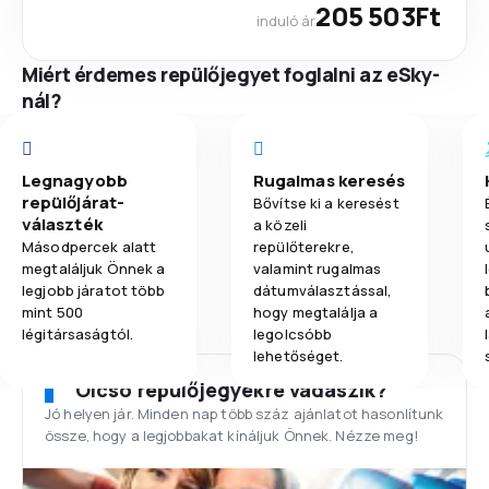
205 503Ft
induló ár
Miért érdemes repülőjegyet foglalni az eSky-
nál?
Legnagyobb
Rugalmas keresés
repülőjárat-
Bővítse ki a keresést
választék
a közeli
Másodpercek alatt
repülőterekre,
megtaláljuk Önnek a
valamint rugalmas
legjobb járatot több
dátumválasztással,
mint 500
hogy megtalálja a
légitársaságtól.
legolcsóbb
lehetőséget.
Olcsó repülőjegyekre vadászik?
Jó helyen jár. Minden nap több száz ajánlatot hasonlítunk
össze, hogy a legjobbakat kínáljuk Önnek. Nézze meg!