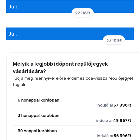
Jún.
22 118Ft
Júl.
33 181Ft
Melyik a legjobb időpont repülőjegyek
vásárlására?
Tudja meg, mennyivel előre érdemes oda-vissza repülőjegyet
foglalni.
6 hónappal korábban
induló ár
67 998Ft
3 hónappal korábban
induló ár
49 967Ft
30 nappal korábban
induló ár
56 396Ft