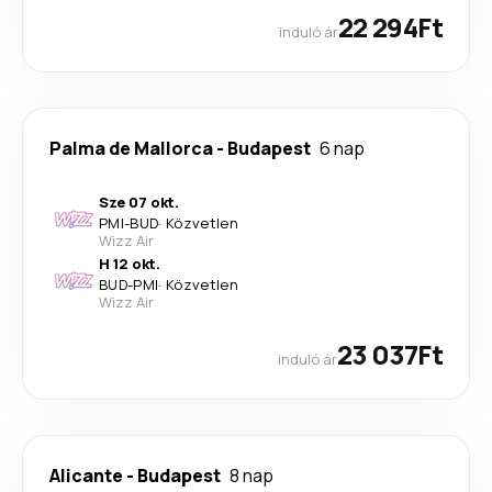
22 294Ft
induló ár
Palma de Mallorca
-
Budapest
6 nap
Sze 07 okt.
PMI
-
BUD
·
Közvetlen
Wizz Air
H 12 okt.
BUD
-
PMI
·
Közvetlen
Wizz Air
23 037Ft
induló ár
Alicante
-
Budapest
8 nap