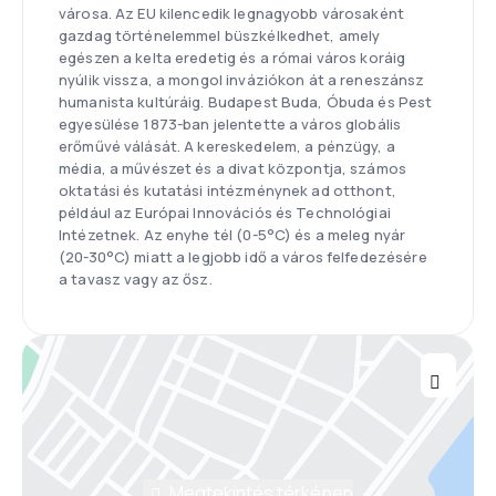
városa. Az EU kilencedik legnagyobb városaként
gazdag történelemmel büszkélkedhet, amely
egészen a kelta eredetig és a római város koráig
nyúlik vissza, a mongol inváziókon át a reneszánsz
humanista kultúráig. Budapest Buda, Óbuda és Pest
egyesülése 1873-ban jelentette a város globális
erőművé válását. A kereskedelem, a pénzügy, a
média, a művészet és a divat központja, számos
oktatási és kutatási intézménynek ad otthont,
például az Európai Innovációs és Technológiai
Intézetnek. Az enyhe tél (0-5°C) és a meleg nyár
(20-30°C) miatt a legjobb idő a város felfedezésére
a tavasz vagy az ősz.
Megtekintés térképen