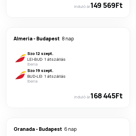
149 569Ft
induló ár
Almeria
-
Budapest
8 nap
Szo 12 szept.
LEI
-
BUD
·
1 átszállás
Iberia
Szo 19 szept.
BUD
-
LEI
·
1 átszállás
Iberia
168 445Ft
induló ár
Granada
-
Budapest
6 nap