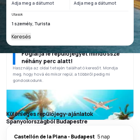
Utasok
Keresés
Foglalja le repülőjegyét mindössze
néhány perc alatt!
Használja az oldal tetején található keresőt. Mondja
meg, hogy hová és mikor repül, a többiről pedig mi
gondoskodunk.
Különleges repülőjegy-ajánlatok
Spanyolországból Budapestre
Castellón de la Plana
-
Budapest
5 nap