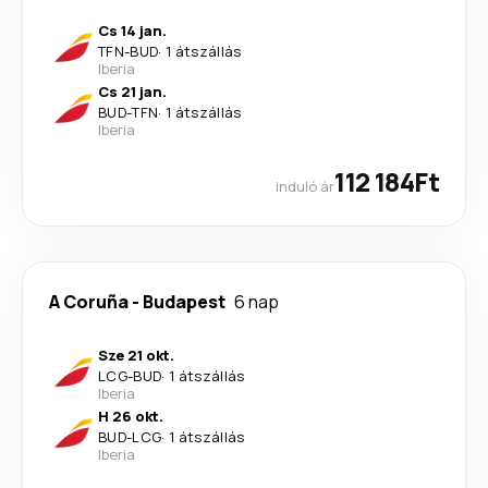
Cs 14 jan.
TFN
-
BUD
·
1 átszállás
Iberia
Cs 21 jan.
BUD
-
TFN
·
1 átszállás
Iberia
112 184Ft
induló ár
A Coruña
-
Budapest
6 nap
Sze 21 okt.
LCG
-
BUD
·
1 átszállás
Iberia
H 26 okt.
BUD
-
LCG
·
1 átszállás
Iberia