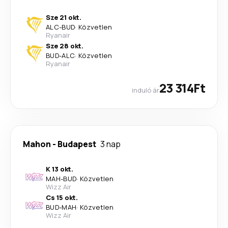
Sze 21 okt.
ALC
-
BUD
·
Közvetlen
Ryanair
Sze 28 okt.
BUD
-
ALC
·
Közvetlen
Ryanair
23 314Ft
induló ár
Mahon
-
Budapest
3 nap
K 13 okt.
MAH
-
BUD
·
Közvetlen
Wizz Air
Cs 15 okt.
BUD
-
MAH
·
Közvetlen
Wizz Air