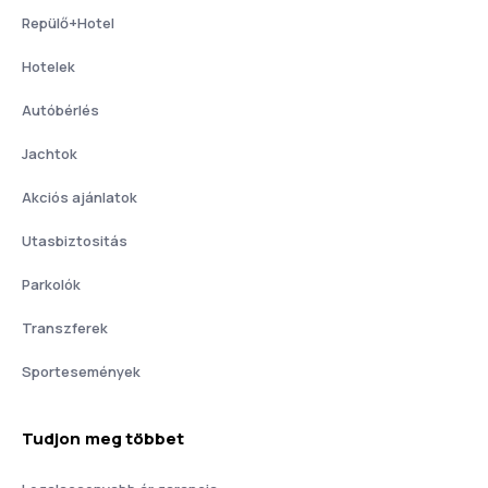
Repülő+Hotel
Hotelek
Autóbérlés
Jachtok
Akciós ajánlatok
Utasbiztositás
Parkolók
Transzferek
Sportesemények
Tudjon meg többet