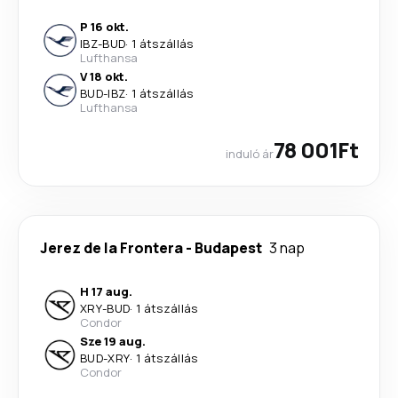
P 16 okt.
IBZ
-
BUD
·
1 átszállás
Lufthansa
V 18 okt.
BUD
-
IBZ
·
1 átszállás
Lufthansa
78 001Ft
induló ár
Jerez de la Frontera
-
Budapest
3 nap
H 17 aug.
XRY
-
BUD
·
1 átszállás
Condor
Sze 19 aug.
BUD
-
XRY
·
1 átszállás
Condor