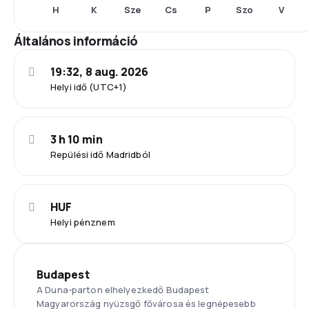
H
K
Sze
Cs
P
Szo
V
Általános információ
19:32, 8 aug. 2026
Helyi idő (UTC+1)
3 h 10 min
Repülési idő Madridból
HUF
Helyi pénznem
Budapest
A Duna-parton elhelyezkedő Budapest
Magyarország nyüzsgő fővárosa és legnépesebb