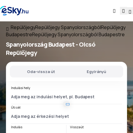
Repülőjegy
Repülőjegy Spanyolországból
Repülőjegy
Budapestre
Repülőjegy Spanyolországból Budapestre
Spanyolország Budapest
- Olcsó
Repülőjegy
Oda-vissza út
Egyirányú
Indulási hely
Úti cél
Indulás
Visszaút