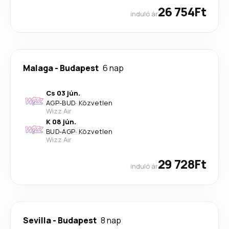
26 754Ft
induló ár
Malaga
-
Budapest
6 nap
Cs 03 jún.
AGP
-
BUD
·
Közvetlen
Wizz Air
K 08 jún.
BUD
-
AGP
·
Közvetlen
Wizz Air
29 728Ft
induló ár
Sevilla
-
Budapest
8 nap