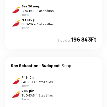
Sze 26 aug.
GRX
-
BUD
·
1 átszállás
Iberia
H 31 aug.
BUD
-
GRX
·
1 átszállás
Iberia
196 843Ft
induló ár
San Sebastian
-
Budapest
3 nap
P 18 jún.
EAS
-
BUD
·
1 átszállás
Iberia
V 20 jún.
BUD
-
EAS
·
1 átszállás
Iberia