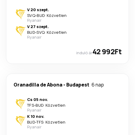
V 20 szept.
SVQ
-
BUD
·
Közvetlen
Ryanair
V 27 szept.
BUD
-
SVQ
·
Közvetlen
Ryanair
42 992Ft
induló ár
Granadilla de Abona
-
Budapest
6 nap
Cs 05 nov.
TFS
-
BUD
·
Közvetlen
Ryanair
K 10 nov.
BUD
-
TFS
·
Közvetlen
Ryanair