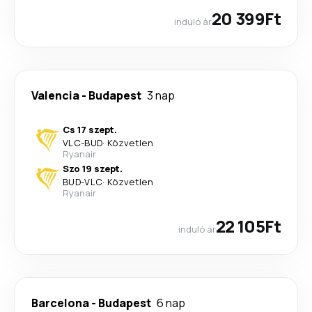
20 399Ft
induló ár
Valencia
-
Budapest
3 nap
Cs 17 szept.
VLC
-
BUD
·
Közvetlen
Ryanair
Szo 19 szept.
BUD
-
VLC
·
Közvetlen
Ryanair
22 105Ft
induló ár
Barcelona
-
Budapest
6 nap