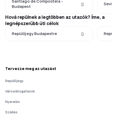
Santiago de Compostela -
Sevill
Budapest
Hová repülnek a legtöbben az utazók? Íme, a
legnépszerűbb úti célok
Repülőjegy Budapestre
Repülő
Tervezze meg az utazást
Repülőjegy
Városlátogatások
Nyaralás
Szállás