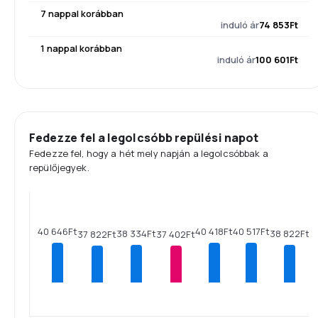
7 nappal korábban
induló ár
74 853Ft
1 nappal korábban
induló ár
100 601Ft
Fedezze fel a legolcsóbb repülési napot
Fedezze fel, hogy a hét mely napján a legolcsóbbak a
repülőjegyek.
40 646Ft
40 517Ft
40 418Ft
38 822Ft
38 334Ft
37 822Ft
37 402Ft