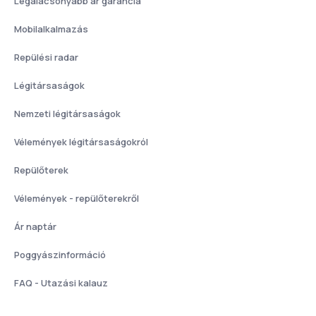
Legalacsonyabb ár garancia
Mobilalkalmazás
Repülési radar
Légitársaságok
Nemzeti légitársaságok
Vélemények légitársaságokról
Repülőterek
Vélemények - repülőterekről
Ár naptár
Poggyászinformáció
FAQ - Utazási kalauz