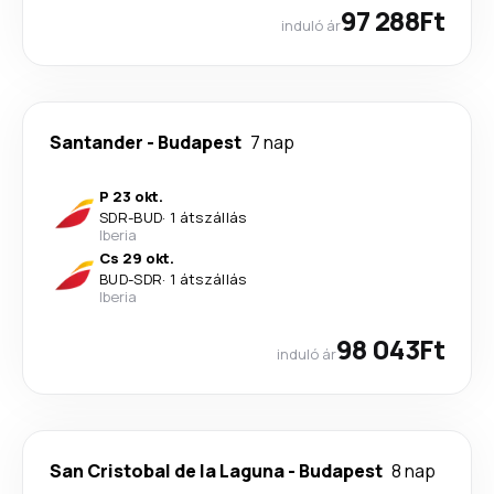
97 288Ft
induló ár
Santander
-
Budapest
7 nap
P 23 okt.
SDR
-
BUD
·
1 átszállás
Iberia
Cs 29 okt.
BUD
-
SDR
·
1 átszállás
Iberia
98 043Ft
induló ár
San Cristobal de la Laguna
-
Budapest
8 nap