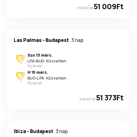
51 009Ft
induló ár
Las Palmas
-
Budapest
3 nap
Szo 13 márc.
LPA
-
BUD
·
Közvetlen
Ryanair
H 15 márc.
BUD
-
LPA
·
Közvetlen
Ryanair
51 373Ft
induló ár
Ibiza
-
Budapest
3 nap