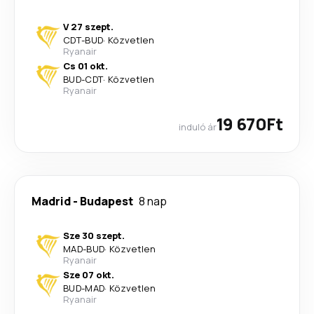
V 27 szept.
CDT
-
BUD
·
Közvetlen
Ryanair
Cs 01 okt.
BUD
-
CDT
·
Közvetlen
Ryanair
19 670Ft
induló ár
Madrid
-
Budapest
8 nap
Sze 30 szept.
MAD
-
BUD
·
Közvetlen
Ryanair
Sze 07 okt.
BUD
-
MAD
·
Közvetlen
Ryanair