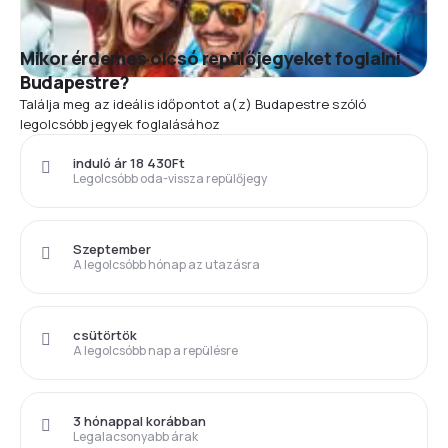
Mikor érdemes olcsó repülőjegyeket foglalni
Budapestre?
Találja meg az ideális időpontot a(z) Budapestre szóló
legolcsóbb jegyek foglalásához
induló ár 18 430Ft
Legolcsóbb oda-vissza repülőjegy
Szeptember
A legolcsóbb hónap az utazásra
csütörtök
A legolcsóbb nap a repülésre
3 hónappal korábban
Legalacsonyabb árak