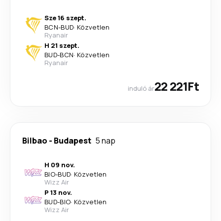
Sze 16 szept.
BCN
-
BUD
·
Közvetlen
Ryanair
H 21 szept.
BUD
-
BCN
·
Közvetlen
Ryanair
22 221Ft
induló ár
Bilbao
-
Budapest
5 nap
H 09 nov.
BIO
-
BUD
·
Közvetlen
Wizz Air
P 13 nov.
BUD
-
BIO
·
Közvetlen
Wizz Air