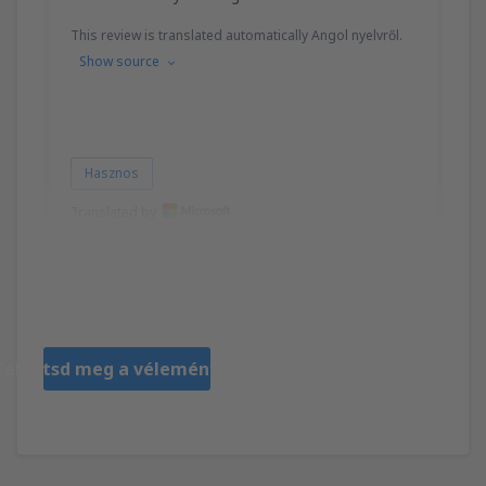
This review is translated automatically Angol nyelvről.
Show source
Hasznos
Translated by
Matthew
United States Of America,
Március 2020
Tekintsd meg a véleményeket