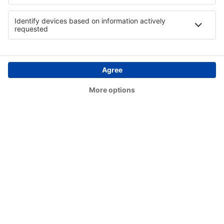
Bettles Airport (BTT)
Birch Creek (KBC)
Birmingham Shuttlesworth (BHM)
Flint Bishop (FNT)
Bismarck Municipal Airport (BIS)
Lexington Blue Grass (LEX)
Steamboat Springs Bob Adams (SBS)
Kiana (AK) Bob Baker (IAN)
Burbank Bob Hope (BUR)
Harrison Boone County (HRO)
Bradford Airport (BFD)