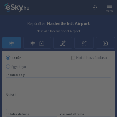
Menü
Repülőtér
Nashville Intl Airport
Nashville International Airport
Hotel hozzáadása
Retúr
Egyirányú
Indulási hely
Úti cél
Indulás dátuma
Visszaút dátuma