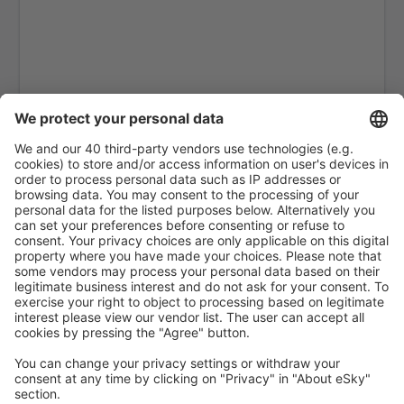
Alpena County Regional Airport (APN)
Altoona Blair County (AOO)
Ambler Airport (ABL)
Anaktuvuk Pass Airport (AKP)
Angel Fire repülőtér (AXX)
Angoon Apt. (AGN)
Aniak Airport (ANI)
Durango
Ann Arbor Municipal Airport (ARB)
McKinleyville Arcata Eureka (ACV)
Arctic Village Apt. (ARC)