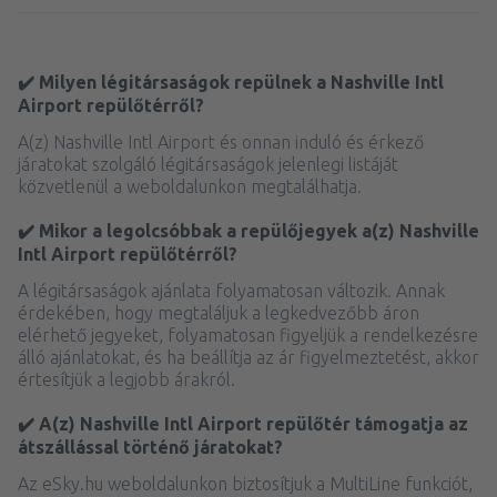
✔️ Milyen légitársaságok repülnek a Nashville Intl
Airport repülőtérről?
A(z) Nashville Intl Airport és onnan induló és érkező
járatokat szolgáló légitársaságok jelenlegi listáját
közvetlenül a weboldalunkon megtalálhatja.
✔️ Mikor a legolcsóbbak a repülőjegyek a(z) Nashville
Intl Airport repülőtérről?
A légitársaságok ajánlata folyamatosan változik. Annak
érdekében, hogy megtaláljuk a legkedvezőbb áron
elérhető jegyeket, folyamatosan figyeljük a rendelkezésre
álló ajánlatokat, és ha beállítja az ár figyelmeztetést, akkor
értesítjük a legjobb árakról.
✔️ A(z) Nashville Intl Airport repülőtér támogatja az
átszállással történő járatokat?
Az eSky.hu weboldalunkon biztosítjuk a MultiLine funkciót,