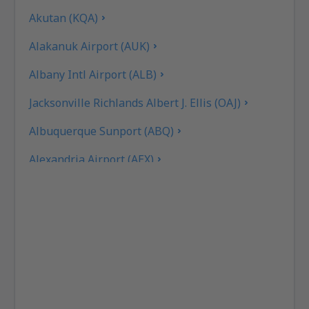
Akutan (KQA)
Alakanuk Airport (AUK)
Albany Intl Airport (ALB)
Jacksonville Richlands Albert J. Ellis (OAJ)
Albuquerque Sunport (ABQ)
Alexandria Airport (AEX)
Koyuk (AK) Alfred Adams (KKA)
Allakaket Apt. (AET)
Pittsburgh
Fairbanks
Alliance Municipal Airport (AIA)