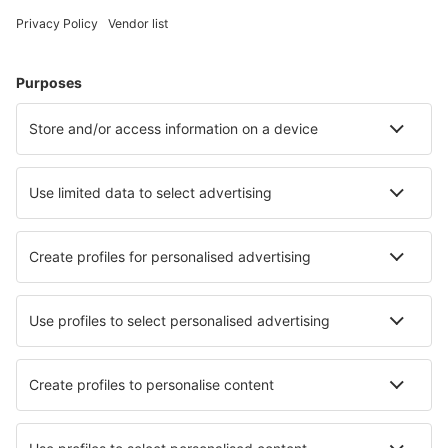
Fletcher Asheville (AVL)
Atka Airport (AKB)
Atlantic City Bader Field (ACY)
Atmautluak Airport (ATT)
Lewiston Auburn (LEW)
Augusta Regional Airport (AGS)
Augusta State Airport (AUG)
Green Bay Austin Straubel (GRB)
Austin Bergstrom (AUS)
Quincy Baldwin Field (UIN)
Baltimore Thurgood Marshall (BWI)