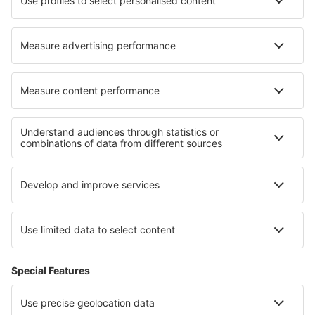
Bangor Intl Airport (BGR)
Paducah Barkley Regional (PAH)
Barnstable Municipal Airport (HYA)
Barter Island Apt. (BTI)
Baton Rouge Ryan Field (BTR)
Beaver (WBQ)
Beckley Raleigh County Memorial (BKW)
Bellingham Intl Airport (BLI)
Bemidji Regional Airport (BJI)
Butte Bert Mooney (BTM)
Bethel Airport (BET)