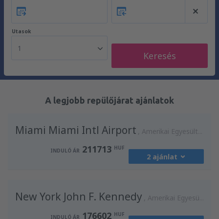
Utasok
1
Keresés
A legjobb repülőjárat ajánlatok
Miami Miami Intl Airport
Amerikai Egyesült Államok
211713
HUF
INDULÓ ÁR
2 ajánlat
honnan:
Budapest, Liszt Ferenc
(BUD)
New York John F. Kennedy
211713
Amerikai Egyesült Államok
INDULÓ ÁR
HUF
176602
HUF
INDULÓ ÁR