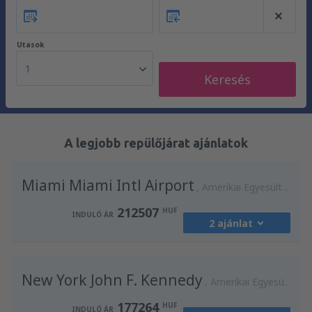
Utasok
1
Keresés
A legjobb repülőjárat ajánlatok
Miami Miami Intl Airport
Amerikai Egyesült Államok
212507
HUF
INDULÓ ÁR
2 ajánlat
honnan:
Budapest, Liszt Ferenc
(BUD)
New York John F. Kennedy
212507
Amerikai Egyesült Államok
INDULÓ ÁR
HUF
177264
HUF
INDULÓ ÁR