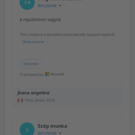
2.8
Részletek
A repülőtéren vagyok
This review is translated automatically Spanyol nyelvről.
Show source
Hasznos
Translated by
jhana angelina
Peru,
Június 2024
Szép munka
5
Részletek