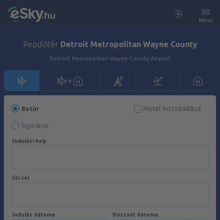
Menü
Repülőtér
Detroit Metropolitan Wayne County
Detroit Metropolitan Wayne County Airport
Hotel hozzáadása
Retúr
Egyirányú
Indulási hely
Úti cél
Indulás dátuma
Visszaút dátuma