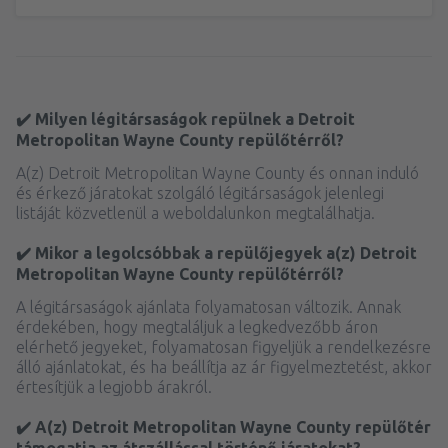
✔️ Milyen légitársaságok repülnek a Detroit
Metropolitan Wayne County repülőtérről?
A(z) Detroit Metropolitan Wayne County és onnan induló
és érkező járatokat szolgáló légitársaságok jelenlegi
listáját közvetlenül a weboldalunkon megtalálhatja.
✔️ Mikor a legolcsóbbak a repülőjegyek a(z) Detroit
Metropolitan Wayne County repülőtérről?
A légitársaságok ajánlata folyamatosan változik. Annak
érdekében, hogy megtaláljuk a legkedvezőbb áron
elérhető jegyeket, folyamatosan figyeljük a rendelkezésre
álló ajánlatokat, és ha beállítja az ár figyelmeztetést, akkor
értesítjük a legjobb árakról.
✔️ A(z) Detroit Metropolitan Wayne County repülőtér
támogatja az átszállással történő járatokat?