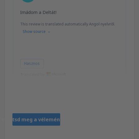
Imádom a Deltát!
This review is translated automatically Angol nyelvről.
Show source
Hasznos
Translated by
Barbara
United States Of America,
Március 2024
Tekintsd meg a véleményeket