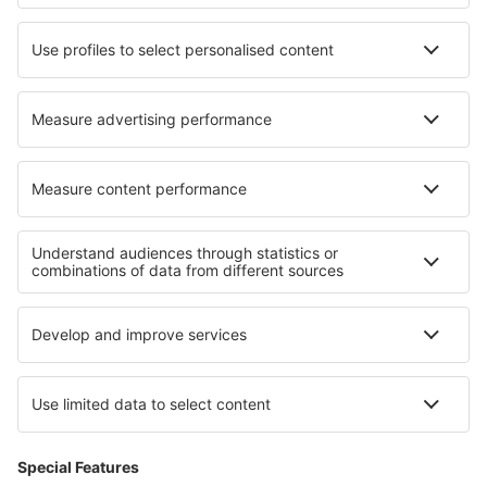
Baltimore Thurgood Marshall (BWI)
Bangor Intl Airport (BGR)
Paducah Barkley Regional (PAH)
Barnstable Municipal Airport (HYA)
Barter Island Apt. (BTI)
Baton Rouge Ryan Field (BTR)
Beaver (WBQ)
Beckley Raleigh County Memorial (BKW)
Bellingham Intl Airport (BLI)
Bemidji Regional Airport (BJI)