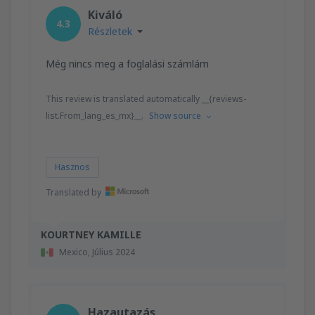
Kiváló
4.3
Részletek
Még nincs meg a foglalási számlám
This review is translated automatically __{reviews-
list.From_lang_es_mx}__.
Show source
Hasznos
Translated by
KOURTNEY KAMILLE
Mexico,
Július 2024
Hazautazás