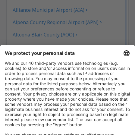
Alliance Municipal Airport (AIA)
Alpena County Regional Airport (APN)
Altoona Blair County (AOO)
Ambler Airport (ABL)
Anaktuvuk Pass Airport (AKP)
Angel Fire repülőtér (AXX)
Angoon Apt. (AGN)
Aniak Airport (ANI)
Durango
Ann Arbor Municipal Airport (ARB)
McKinleyville Arcata Eureka (ACV)