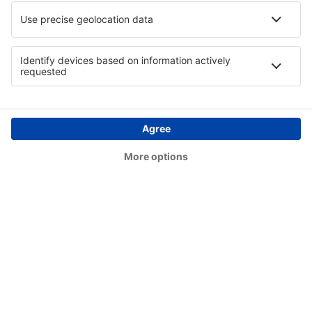
Butte Bert Mooney (BTM)
Bethel Airport (BET)
Bettles Airport (BTT)
Birch Creek (KBC)
Birmingham Shuttlesworth (BHM)
Flint Bishop (FNT)
Bismarck Municipal Airport (BIS)
Lexington Blue Grass (LEX)
Steamboat Springs Bob Adams (SBS)
Kiana (AK) Bob Baker (IAN)
Burbank Bob Hope (BUR)