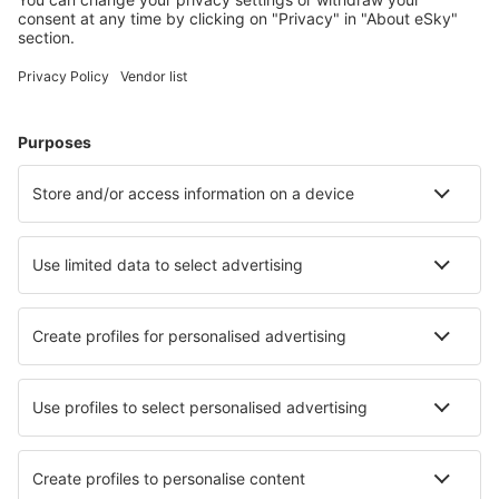
Arctic Village Apt. (ARC)
Fletcher Asheville (AVL)
Atka Airport (AKB)
Atlantic City Bader Field (ACY)
Atmautluak Airport (ATT)
Lewiston Auburn (LEW)
Augusta Regional Airport (AGS)
Augusta State Airport (AUG)
Green Bay Austin Straubel (GRB)
Austin Bergstrom (AUS)
Quincy Baldwin Field (UIN)