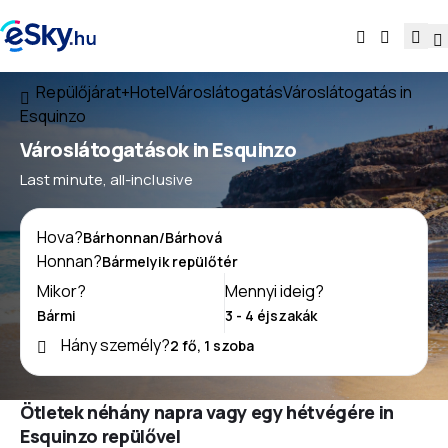
Repülőjárat+Hotel
Városlátogatás
Városlátogatás in
Esquinzo
Városlátogatások in Esquinzo
Last minute, all-inclusive
Hova?
Honnan?
Mikor?
Mennyi ideig?
Hány személy?
Ötletek néhány napra vagy egy hétvégére in
Esquinzo repülővel