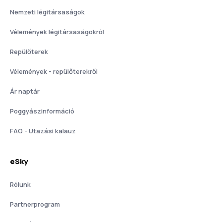
Nemzeti légitársaságok
Vélemények légitársaságokról
Repülőterek
Vélemények - repülőterekről
Ár naptár
Poggyászinformáció
FAQ - Utazási kalauz
eSky
Rólunk
Partnerprogram