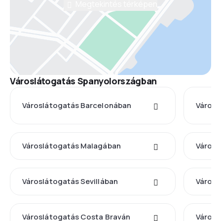
Megtekintés térképen
Városlátogatás Spanyolországban
Városlátogatás Barcelonában
Városl
Városlátogatás Malagában
Városl
Városlátogatás Sevillában
Városl
Városlátogatás Costa Braván
Városl