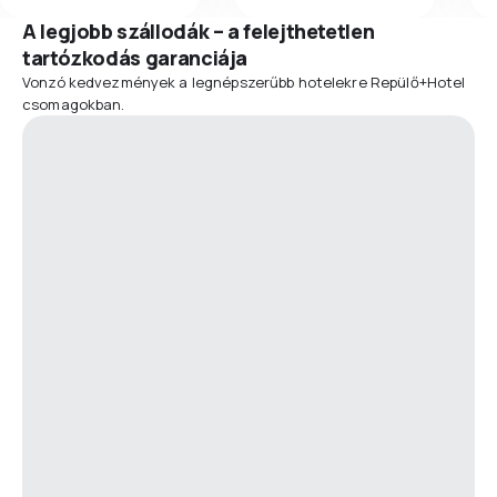
A legjobb szállodák – a felejthetetlen
tartózkodás garanciája
Vonzó kedvezmények a legnépszerűbb hotelekre Repülő+Hotel
csomagokban.