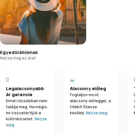
Egyedülállóknak
Nézze meg az árat
Legalacsonyabb
Alacsony előleg
ár garancia
Foglaljon most
Ennél olcsóbban nem
alacsony előleggel, a
találja meg. Ha mégis,
többit fizesse
mi visszatérítjük a
később.
Nézze meg
különbözetet.
Nézze
meg