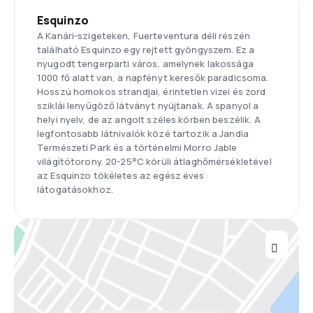
Esquinzo
A Kanári-szigeteken, Fuerteventura déli részén
található Esquinzo egy rejtett gyöngyszem. Ez a
nyugodt tengerparti város, amelynek lakossága
1000 fő alatt van, a napfényt keresők paradicsoma.
Hosszú homokos strandjai, érintetlen vizei és zord
sziklái lenyűgöző látványt nyújtanak. A spanyol a
helyi nyelv, de az angolt széles körben beszélik. A
legfontosabb látnivalók közé tartozik a Jandia
Természeti Park és a történelmi Morro Jable
világítótorony. 20-25°C körüli átlaghőmérsékletével
az Esquinzo tökéletes az egész éves
látogatásokhoz.