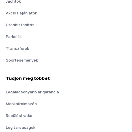
Jachtok
Akciós ajánlatok
Utasbiztositás
Parkolók
Transzferek
Sportesemények
Tudjon meg többet
Legalacsonyabb ár garancia
Mobilalkalmazás
Repülési radar
Légitársaságok