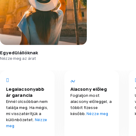
Egyedülállóknak
Nézze meg az árat
Legalacsonyabb
Alacsony előleg
ár garancia
Foglaljon most
Ennél olcsóbban nem
alacsony előleggel, a
találja meg. Ha mégis,
többit fizesse
mi visszatérítjük a
később.
Nézze meg
különbözetet.
Nézze
meg