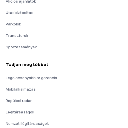
Akciós ajánlatok
Utasbiztositás
Parkolók
Transzferek
Sportesemények
Tudjon meg többet
Legalacsonyabb ár garancia
Mobilalkalmazás
Repülési radar
Légitársaságok
Nemzeti légitársaságok