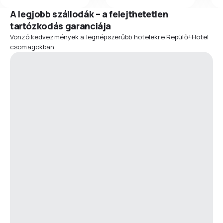
A legjobb szállodák – a felejthetetlen
tartózkodás garanciája
Vonzó kedvezmények a legnépszerűbb hotelekre Repülő+Hotel
csomagokban.