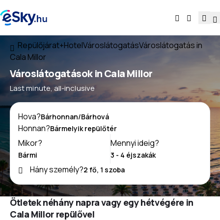
Repülőjárat+Hotel
Városlátogatás
Városlátogatás in
Cala Millor
Városlátogatások in Cala Millor
Last minute, all-inclusive
Hova?
Honnan?
Mikor?
Mennyi ideig?
Hány személy?
Ötletek néhány napra vagy egy hétvégére in
Cala Millor repülővel