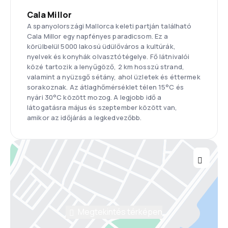
Cala Millor
A spanyolországi Mallorca keleti partján található
Cala Millor egy napfényes paradicsom. Ez a
körülbelül 5000 lakosú üdülőváros a kultúrák,
nyelvek és konyhák olvasztótégelye. Fő látnivalói
közé tartozik a lenyűgöző, 2 km hosszú strand,
valamint a nyüzsgő sétány, ahol üzletek és éttermek
sorakoznak. Az átlaghőmérséklet télen 15°C és
nyári 30°C között mozog. A legjobb idő a
látogatásra május és szeptember között van,
amikor az időjárás a legkedvezőbb.
Megtekintés térképen