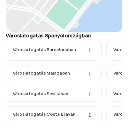
Városlátogatás Spanyolországban
Városlátogatás Barcelonában
Városl
Városlátogatás Malagában
Városl
Városlátogatás Sevillában
Városl
Városlátogatás Costa Braván
Városl