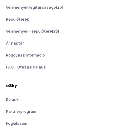
Vélemények légitársaságokról
Repülőterek
Vélemények - repülőterekről
Ár naptár
Poggyászinformáció
FAQ - Utazási kalauz
eSky
Rólunk
Partnerprogram
Foglalásaim