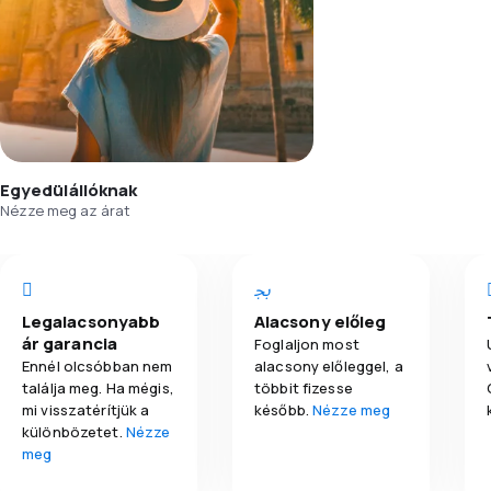
Egyedülállóknak
Nézze meg az árat
Legalacsonyabb
Alacsony előleg
ár garancia
Foglaljon most
Ennél olcsóbban nem
alacsony előleggel, a
találja meg. Ha mégis,
többit fizesse
mi visszatérítjük a
később.
Nézze meg
különbözetet.
Nézze
meg