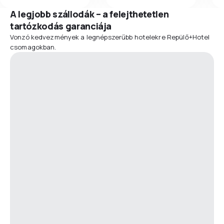
A legjobb szállodák – a felejthetetlen
tartózkodás garanciája
Vonzó kedvezmények a legnépszerűbb hotelekre Repülő+Hotel
csomagokban.