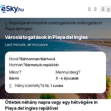
Repülőjárat+Hotel
Városlátogatás
Városlátogatás in
Playa del Ingles
Városlátogatások in Playa del Ingles
Last minute, all-inclusive
Hova?
Honnan?
Mikor?
Mennyi ideig?
Hány személy?
Ötletek néhány napra vagy egy hétvégére in
Playa del Ingles repülővel