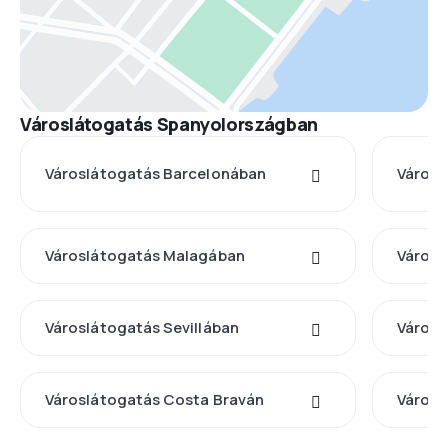
Városlátogatás Spanyolországban
Városlátogatás Barcelonában
Városl
Városlátogatás Malagában
Városl
Városlátogatás Sevillában
Városl
Városlátogatás Costa Braván
Városl