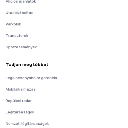
Akciós ajánlatok
Utasbiztositás
Parkolók
Transzferek
Sportesemények
Tudjon meg többet
Legalacsonyabb ár garancia
Mobilalkalmazás
Repülési radar
Légitársaságok
Nemzeti légitársaságok