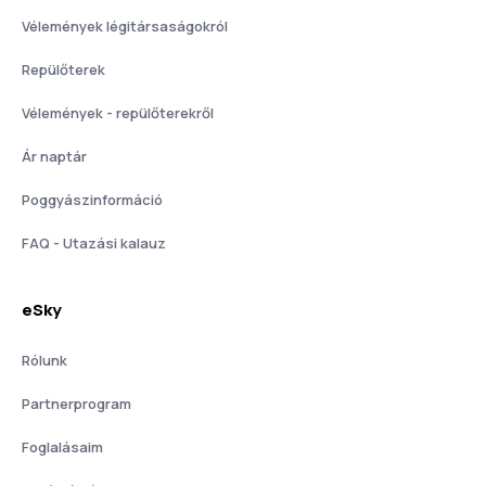
Vélemények légitársaságokról
Repülőterek
Vélemények - repülőterekről
Ár naptár
Poggyászinformáció
FAQ - Utazási kalauz
eSky
Rólunk
Partnerprogram
Foglalásaim