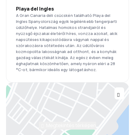
Playa del Ingles
A Gran Canaria déli csücskén található Playa del
Ingles Spanyolország egyik legélénkebb tengerparti
üdülőhelye. Hatalmas homokos strandjairól és
nyüzsgő éjszakai életéről híres, vonzza azokat, akik
napsütéses kikapcsolódásra vágynak nappal és
szórakozásra sötétedés után. Az üdülőváros
kozmopolita lakosságnak ad otthont, és a konyhák
gazdag választékát kínálja. Az egész évben meleg
éghajlatnak köszönhetően, amely nyáron eléri a 28
°C-ot, bármikor ideális egy látogatáshoz.
Megtekintés térképen