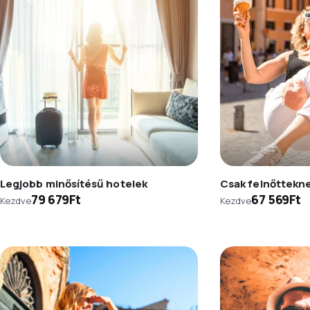
Legjobb minősítésű hotelek
Csak felnőttekn
79 679Ft
67 569Ft
Kezdve
Kezdve