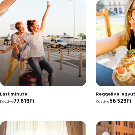
Last minute
Reggelivel együ
77 619Ft
56 529Ft
Kezdve
Kezdve