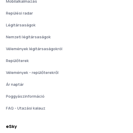
Mobilalkalmazás
Repülési radar
Légitársaságok
Nemzeti légitársaságok
Vélemények légitársaságokról
Repülőterek
Vélemények - repülőterekről
Ár naptár
Poggyászinformáció
FAQ - Utazási kalauz
eSky