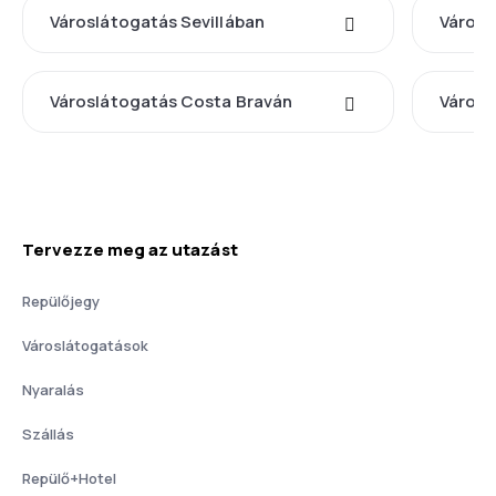
Városlátogatás Sevillában
Városl
Városlátogatás Costa Braván
Városl
Tervezze meg az utazást
Repülőjegy
Városlátogatások
Nyaralás
Szállás
Repülő+Hotel