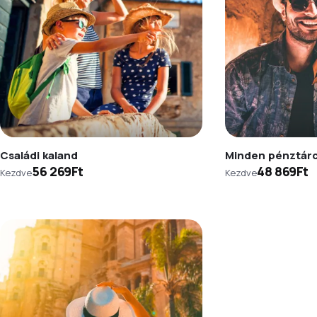
Családi kaland
Minden pénztár
56 269Ft
48 869Ft
Kezdve
Kezdve