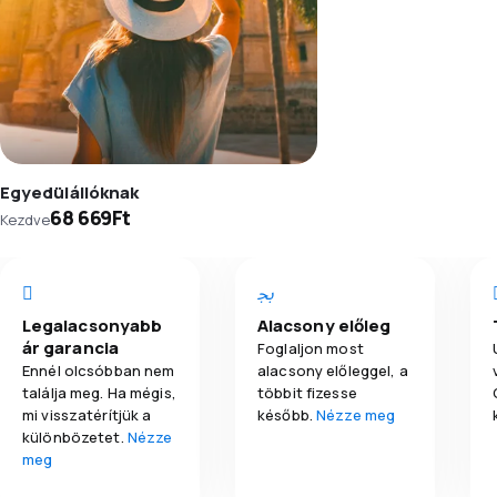
Egyedülállóknak
68 669Ft
Kezdve
Legalacsonyabb
Alacsony előleg
ár garancia
Foglaljon most
Ennél olcsóbban nem
alacsony előleggel, a
találja meg. Ha mégis,
többit fizesse
mi visszatérítjük a
később.
Nézze meg
különbözetet.
Nézze
meg