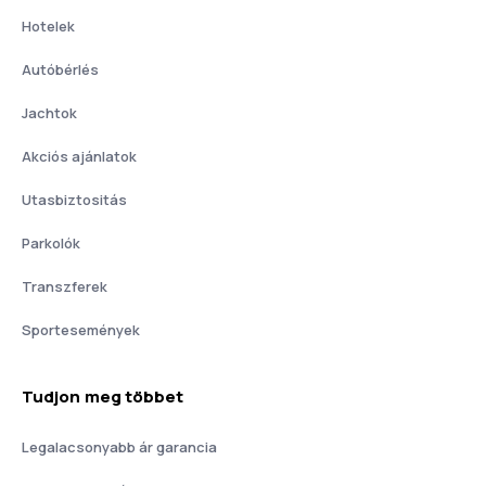
Hotelek
Autóbérlés
Jachtok
Akciós ajánlatok
Utasbiztositás
Parkolók
Transzferek
Sportesemények
Tudjon meg többet
Legalacsonyabb ár garancia