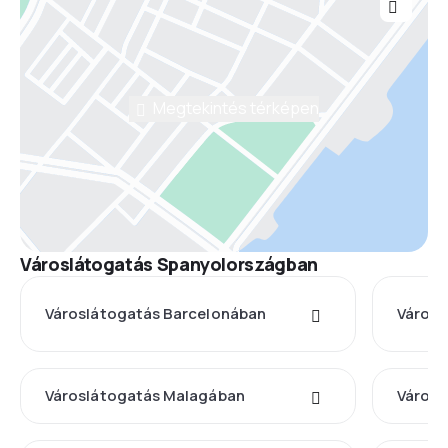
Megtekintés térképen
Városlátogatás Spanyolországban
Városlátogatás Barcelonában
Városl
Városlátogatás Malagában
Városl