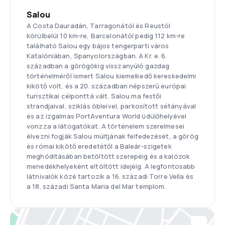
Salou
A Costa Dauradán, Tarragonától és Reustól
körülbelül 10 km-re, Barcelonától pedig 112 km-re
található Salou egy bájos tengerparti város
Katalóniában, Spanyolországban. A Kr. e. 6.
században a görögökig visszanyúló gazdag
történelméről ismert Salou kiemelkedő kereskedelmi
kikötő volt, és a 20. században népszerű európai
turisztikai célponttá vált. Salou ma festői
strandjaival, sziklás öbleivel, parkosított sétányával
és az izgalmas PortAventura World üdülőhelyével
vonzza a látogatókat. A történelem szerelmesei
élvezni fogják Salou múltjának felfedezését, a görög
és római kikötő eredetétől a Baleár-szigetek
meghódításában betöltött szerepéig és a kalózok
menedékhelyeként eltöltött idejéig. A legfontosabb
látnivalók közé tartozik a 16. századi Torre Vella és
a 18. századi Santa Maria del Mar templom.