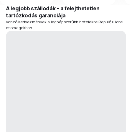
A legjobb szállodák – a felejthetetlen
tartózkodás garanciája
Vonzó kedvezmények a legnépszerűbb hotelekre Repülő+Hotel
csomagokban.