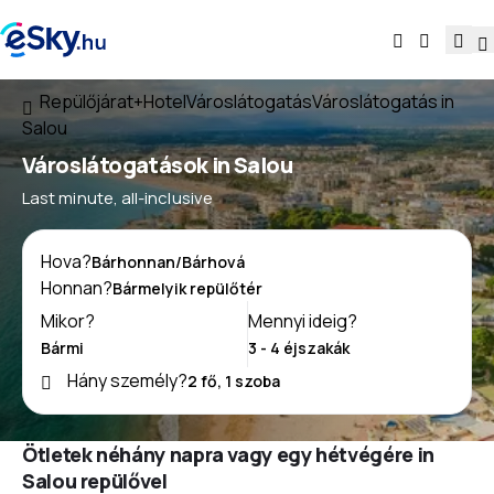
Repülőjárat+Hotel
Városlátogatás
Városlátogatás in
Salou
Városlátogatások in Salou
Last minute, all-inclusive
Hova?
Honnan?
Mikor?
Mennyi ideig?
Hány személy?
Ötletek néhány napra vagy egy hétvégére in
Salou repülővel