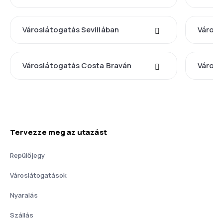
Városlátogatás Sevillában
Városl
Városlátogatás Costa Braván
Városl
Tervezze meg az utazást
Repülőjegy
Városlátogatások
Nyaralás
Szállás