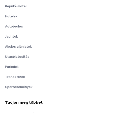
Repülő+Hotel
Hotelek
Autóbérlés
Jachtok
Akciós ajánlatok
Utasbiztositás
Parkolók
Transzferek
Sportesemények
Tudjon meg többet