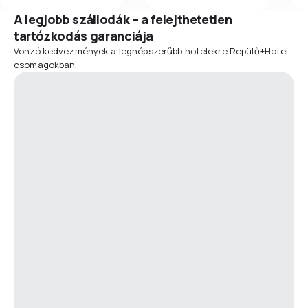
A legjobb szállodák – a felejthetetlen
tartózkodás garanciája
Vonzó kedvezmények a legnépszerűbb hotelekre Repülő+Hotel
csomagokban.