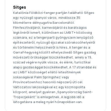
Sitges
Katalónia Földközi-tenger partján található Sitges
egy nyüzsgő spanyol város, mindössze 35
kilométerre délnyugatra Barcelonától.
Filmfesztiváljáról, karneváljáról és barátságos
légköréről ismert, különösen az LMBT+ közösség
számára, ez a tengerparti gyöngyszem lenyűgöző
építészetéről, nyüzsgő éjszakai szórakozóhelyeiről
és történelmi helyszíneiről is híres. A tenger és a
Garraf-hegység között elhelyezkedő Sitges gazdag
művészeti örökséggel büszkélkedhet, amely a 19.
század végére nyúlik vissza, és élénk, turisztikai
alapú gazdasággal büszkélkedhet. A 17 stranddal és
az LMBT közösséget ellátó létesítmények
sokaságával Palm Springshez vagy
Provincetownhoz hasonló népszerű úti cél.
Változatos lakosságával ez egy kozmopolita
központ, amelyet gyakran „Spanyolország Saint-
Tropezjeként” is emlegetnek. A legjobb idő a
látogatásra a meleg nyári hónapokban van.