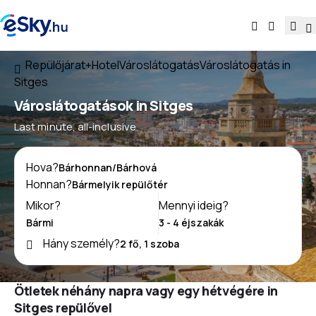
Repülőjárat+Hotel
Városlátogatás
Városlátogatás in
Sitges
Városlátogatások in Sitges
Last minute, all-inclusive
Hova?
Honnan?
Mikor?
Mennyi ideig?
Hány személy?
Ötletek néhány napra vagy egy hétvégére in
Sitges repülővel