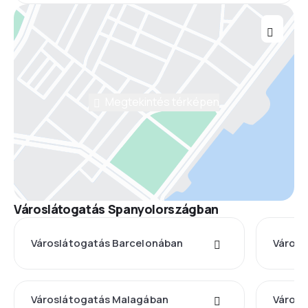
Megtekintés térképen
Városlátogatás Spanyolországban
Városlátogatás Barcelonában
Városl
Városlátogatás Malagában
Városl