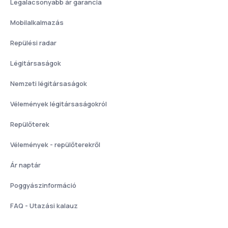
Legalacsonyabb ár garancia
Mobilalkalmazás
Repülési radar
Légitársaságok
Nemzeti légitársaságok
Vélemények légitársaságokról
Repülőterek
Vélemények - repülőterekről
Ár naptár
Poggyászinformáció
FAQ - Utazási kalauz