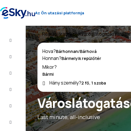
Az Ön utazási platformja
Repülőjárat+Hotel
Városlátogatás
Városlá
Repülő+Hotel
Hova?
Repülőjegy
Honnan?
Mikor?
Nyaralás
Hány személy?
Nyár
2026
Városlátogatáso
Téli
2026/27
Last minute, all-inclusive
Last
minute