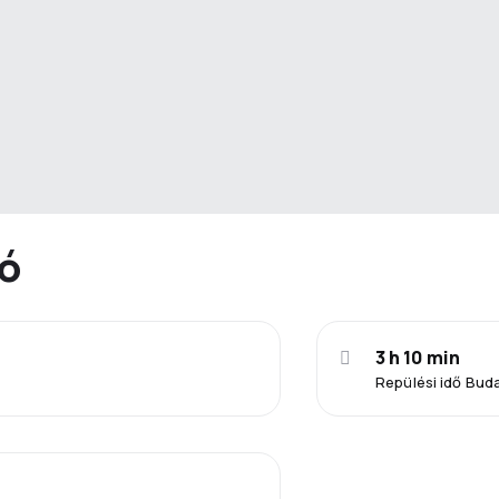
ió
3 h 10 min
Repülési idő Bud