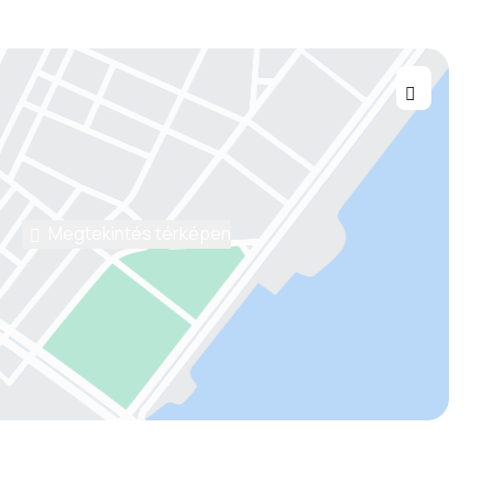
Megtekintés térképen