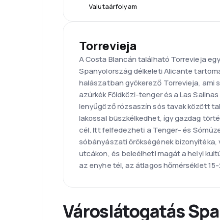
Valutaárfolyam
Torrevieja
A Costa Blancán található Torrevieja eg
Spanyolország délkeleti Alicante tart
halászatban gyökerező Torrevieja, ami sp
azúrkék Földközi-tenger és a Las Salinas
lenyűgöző rózsaszín sós tavak között tal
lakossal büszkélkedhet, így gazdag tört
cél. Itt felfedezheti a Tenger- és Sómú
sóbányászati örökségének bizonyítéka,
utcákon, és beleélheti magát a helyi kult
az enyhe tél, az átlagos hőmérséklet 15
Városlátogatás Sp