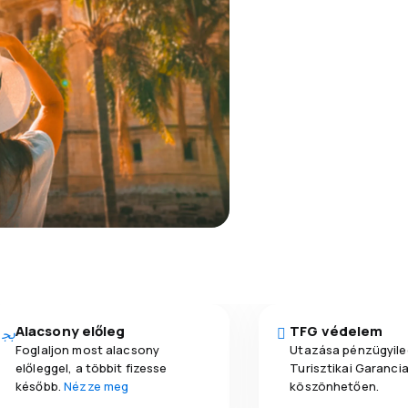
Alacsony előleg
TFG védelem
Foglaljon most alacsony
Utazása pénzügyile
előleggel, a többit fizesse
Turisztikai Garanci
később.
Nézze meg
köszönhetően.