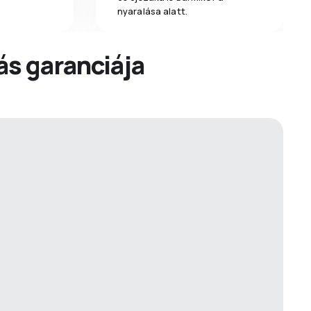
nyaralása alatt.
dás garanciája