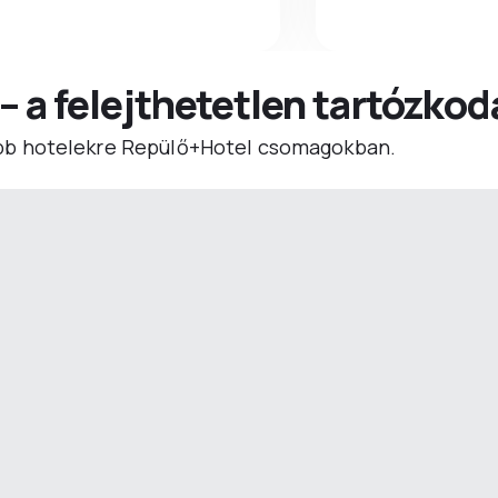
 – a felejthetetlen tartózko
b hotelekre Repülő+Hotel csomagokban.