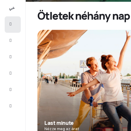
All-
inclusive
Ötletek néhány napr
Városlátogatások
Szállás
Ajánlatok
Fejezze
be az
utat
Inspiráció
és tippek
Ügyfélszolgálat
Last minute
Nézze meg az árat