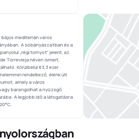
y bájos mediterrán város
ományában. A sóbányászatban és a
anyolul „régi tornyot” jelent, az
 de Torrevieja néven ismert,
álható. Körülbelül 83,3 ezer
énelemmel rendelkező, élénk úti
zeumot, amely a város
 vagy barangolhat a nyüzsgő
úrába. A legjobb idő a látogatásra
-20°C.
anyolországban