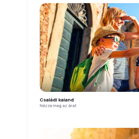
Családi kaland
Nézze meg az árat