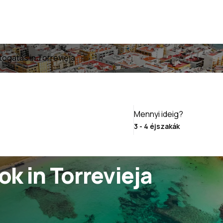
togatás in Torrevieja
Mennyi ideig?
k in Torrevieja