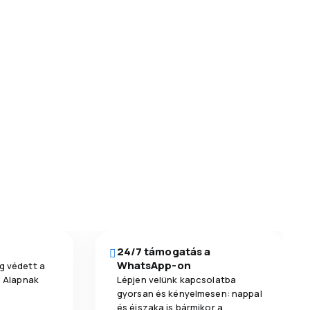
24/7 támogatás a
WhatsApp-on
g védett a
a Alapnak
Lépjen velünk kapcsolatba
gyorsan és kényelmesen: nappal
és éjszaka is bármikor a