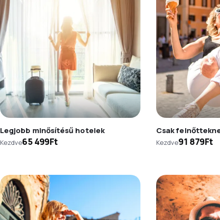
Legjobb minősítésű hotelek
Csak felnőttekn
65 499Ft
91 879Ft
Kezdve
Kezdve