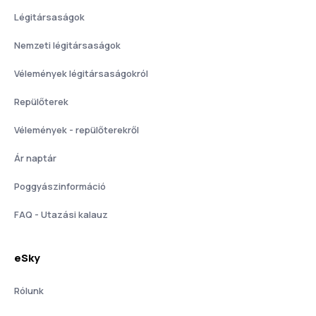
Légitársaságok
Nemzeti légitársaságok
Vélemények légitársaságokról
Repülőterek
Vélemények - repülőterekről
Ár naptár
Poggyászinformáció
FAQ - Utazási kalauz
eSky
Rólunk