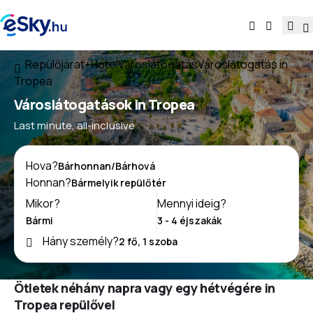
Repülőjárat+Hotel
Városlátogatás
Városlátogatás in
Tropea
Városlátogatások in Tropea
Last minute, all-inclusive
Hova?
Honnan?
Mikor?
Mennyi ideig?
Hány személy?
Ötletek néhány napra vagy egy hétvégére in
Tropea repülővel