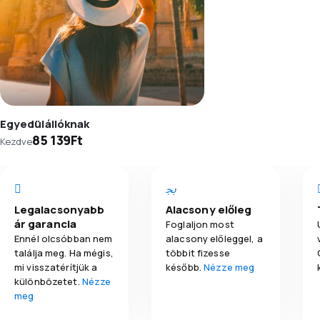
Egyedülállóknak
85 139Ft
Kezdve
Legalacsonyabb
Alacsony előleg
ár garancia
Foglaljon most
Ennél olcsóbban nem
alacsony előleggel, a
találja meg. Ha mégis,
többit fizesse
mi visszatérítjük a
később.
Nézze meg
különbözetet.
Nézze
meg