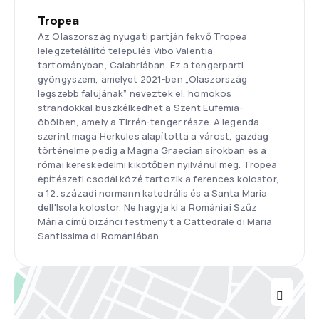
Tropea
Az Olaszország nyugati partján fekvő Tropea
lélegzetelállító település Vibo Valentia
tartományban, Calabriában. Ez a tengerparti
gyöngyszem, amelyet 2021-ben „Olaszország
legszebb falujának” neveztek el, homokos
strandokkal büszkélkedhet a Szent Eufémia-
öbölben, amely a Tirrén-tenger része. A legenda
szerint maga Herkules alapította a várost, gazdag
történelme pedig a Magna Graecian sírokban és a
római kereskedelmi kikötőben nyilvánul meg. Tropea
építészeti csodái közé tartozik a ferences kolostor,
a 12. századi normann katedrális és a Santa Maria
dell'Isola kolostor. Ne hagyja ki a Romániai Szűz
Mária című bizánci festményt a Cattedrale di Maria
Santissima di Romániában.