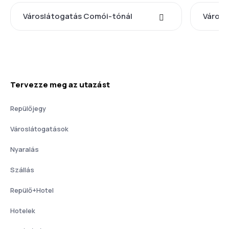
Városlátogatás Comói-tónál
Városl
Tervezze meg az utazást
Repülőjegy
Városlátogatások
Nyaralás
Szállás
Repülő+Hotel
Hotelek