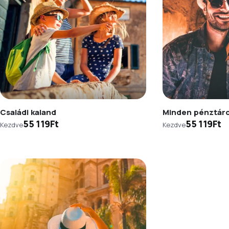
Családi kaland
Minden pénztár
55 119Ft
55 119Ft
Kezdve
Kezdve