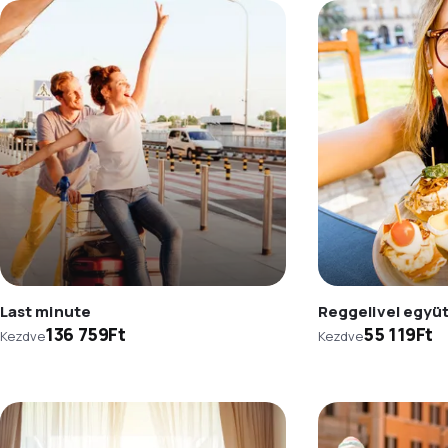
Last minute
Reggelivel együ
136 759Ft
55 119Ft
Kezdve
Kezdve