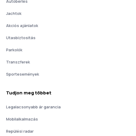
Autóbérlés
Jachtok
Akciós ajánlatok
Utasbiztositás
Parkolók
Transzferek
Sportesemények
Tudjon meg többet
Legalacsonyabb ár garancia
Mobilalkalmazás
Repülési radar