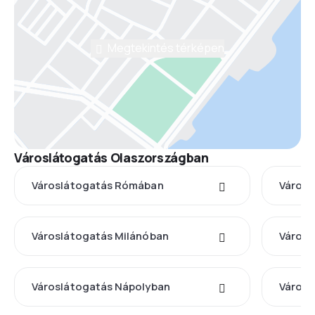
Megtekintés térképen
Városlátogatás Olaszországban
Városlátogatás Rómában
Városl
Városlátogatás Milánóban
Városl
Városlátogatás Nápolyban
Városl