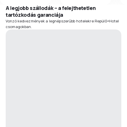
A legjobb szállodák – a felejthetetlen
tartózkodás garanciája
Vonzó kedvezmények a legnépszerűbb hotelekre Repülő+Hotel
csomagokban.