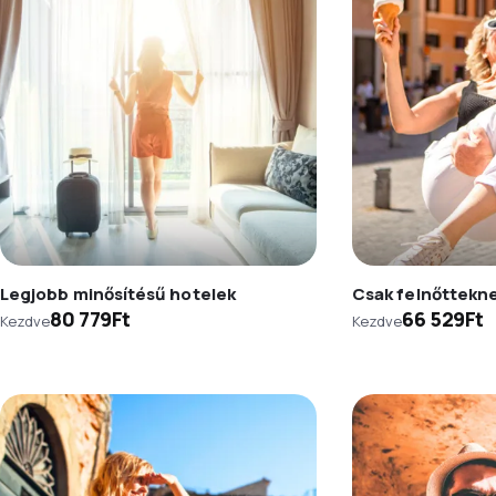
Legjobb minősítésű hotelek
Csak felnőttekn
80 779Ft
66 529Ft
Kezdve
Kezdve