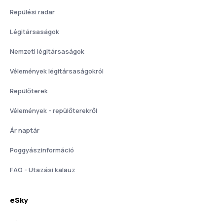
Repülési radar
Légitársaságok
Nemzeti légitársaságok
Vélemények légitársaságokról
Repülőterek
Vélemények - repülőterekről
Ár naptár
Poggyászinformáció
FAQ - Utazási kalauz
eSky