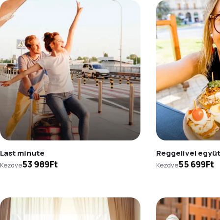
Last minute
Reggelivel együ
53 989Ft
55 699Ft
Kezdve
Kezdve