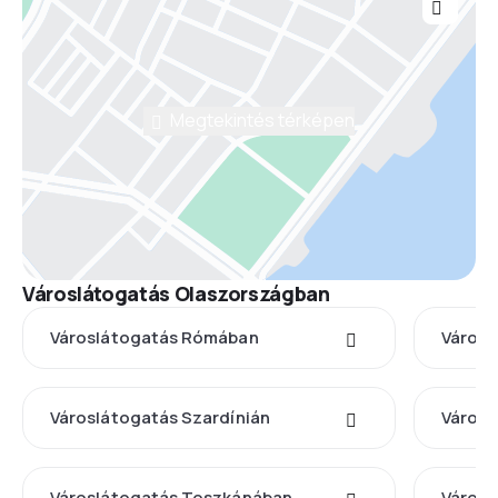
Megtekintés térképen
Városlátogatás Olaszországban
Városlátogatás Rómában
Városl
Városlátogatás Szardínián
Városl
Városlátogatás Toszkánában
Városl