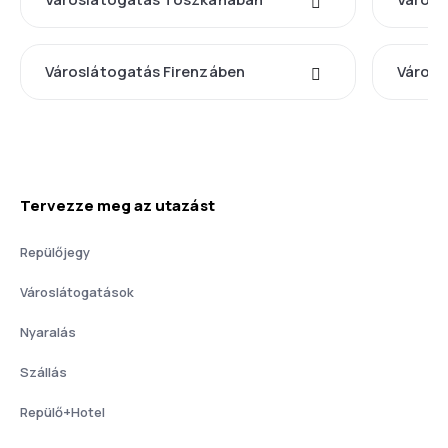
Városlátogatás Firenzáben
Városl
Tervezze meg az utazást
Repülőjegy
Városlátogatások
Nyaralás
Szállás
Repülő+Hotel