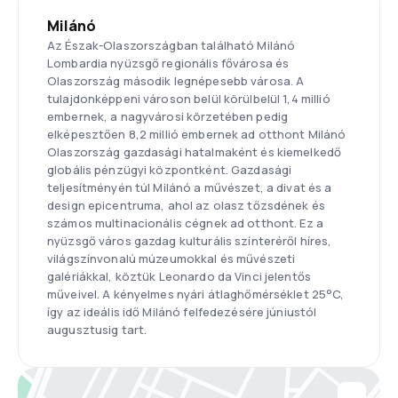
Milánó
Az Észak-Olaszországban található Milánó
Lombardia nyüzsgő regionális fővárosa és
Olaszország második legnépesebb városa. A
tulajdonképpeni városon belül körülbelül 1,4 millió
embernek, a nagyvárosi körzetében pedig
elképesztően 8,2 millió embernek ad otthont Milánó
Olaszország gazdasági hatalmaként és kiemelkedő
globális pénzügyi központként. Gazdasági
teljesítményén túl Milánó a művészet, a divat és a
design epicentruma, ahol az olasz tőzsdének és
számos multinacionális cégnek ad otthont. Ez a
nyüzsgő város gazdag kulturális színteréről híres,
világszínvonalú múzeumokkal és művészeti
galériákkal, köztük Leonardo da Vinci jelentős
műveivel. A kényelmes nyári átlaghőmérséklet 25°C,
így az ideális idő Milánó felfedezésére júniustól
augusztusig tart.