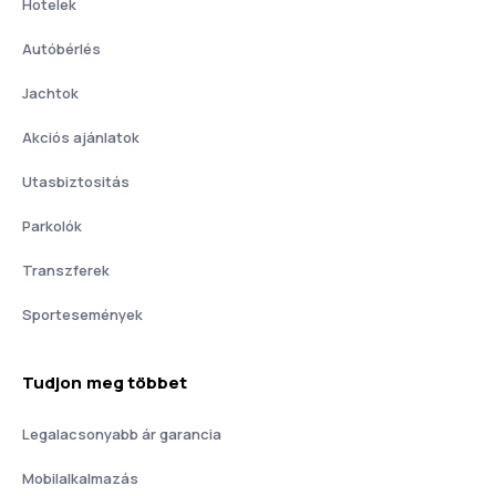
Hotelek
Autóbérlés
Jachtok
Akciós ajánlatok
Utasbiztositás
Parkolók
Transzferek
Sportesemények
Tudjon meg többet
Legalacsonyabb ár garancia
Mobilalkalmazás