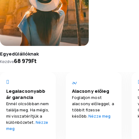
Egyedülállóknak
68 979Ft
Kezdve
Legalacsonyabb
Alacsony előleg
ár garancia
Foglaljon most
Ennél olcsóbban nem
alacsony előleggel, a
találja meg. Ha mégis,
többit fizesse
mi visszatérítjük a
később.
Nézze meg
különbözetet.
Nézze
meg