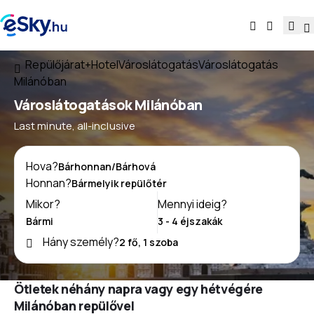
Repülőjárat+Hotel
Városlátogatás
Városlátogatás
Milánóban
Városlátogatások Milánóban
Last minute, all-inclusive
Hova?
Honnan?
Mikor?
Mennyi ideig?
Hány személy?
Ötletek néhány napra vagy egy hétvégére
Milánóban repülővel