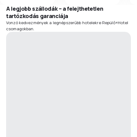
A legjobb szállodák – a felejthetetlen
tartózkodás garanciája
Vonzó kedvezmények a legnépszerűbb hotelekre Repülő+Hotel
csomagokban.