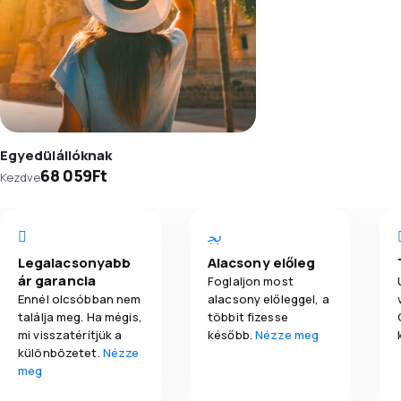
Egyedülállóknak
68 059Ft
Kezdve
Legalacsonyabb
Alacsony előleg
ár garancia
Foglaljon most
Ennél olcsóbban nem
alacsony előleggel, a
találja meg. Ha mégis,
többit fizesse
mi visszatérítjük a
később.
Nézze meg
különbözetet.
Nézze
meg