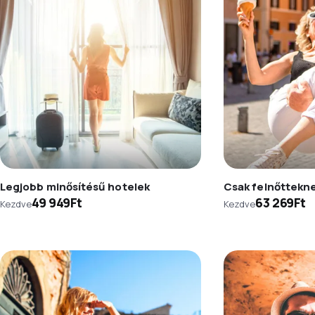
Legjobb minősítésű hotelek
Csak felnőttekn
49 949Ft
63 269Ft
Kezdve
Kezdve