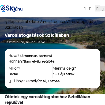
Repülőjárat+Hotel
Városlátogatás
Városlátogatás
Szicíliában
Városlátogatások Szicíliában
Last minute, all-inclusive
Hova?
Honnan?
Mikor?
Mennyi ideig?
Hány személy?
Ötletek egy városlátogatáshoz Szicíliában
repülővel