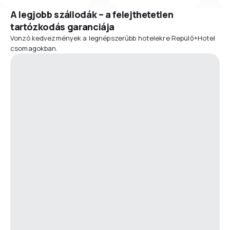
A legjobb szállodák – a felejthetetlen
tartózkodás garanciája
Vonzó kedvezmények a legnépszerűbb hotelekre Repülő+Hotel
csomagokban.