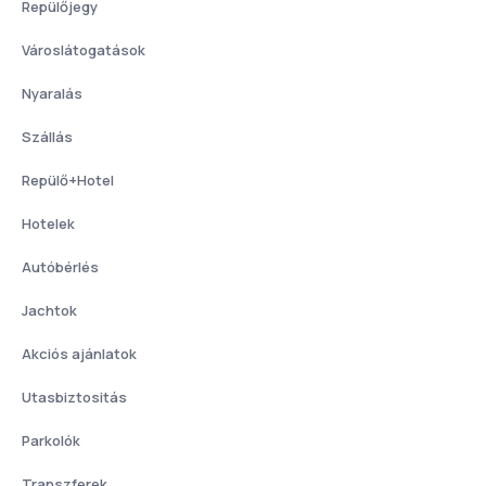
Repülőjegy
Városlátogatások
Nyaralás
Szállás
Repülő+Hotel
Hotelek
Autóbérlés
Jachtok
Akciós ajánlatok
Utasbiztositás
Parkolók
Transzferek