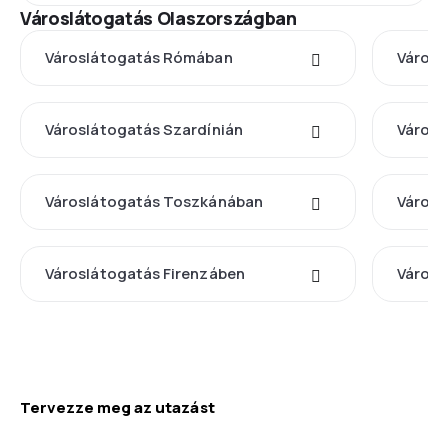
Városlátogatás Olaszországban
Városlátogatás Rómában
Városl
Városlátogatás Szardínián
Városl
Városlátogatás Toszkánában
Városl
Városlátogatás Firenzáben
Városl
Tervezze meg az utazást