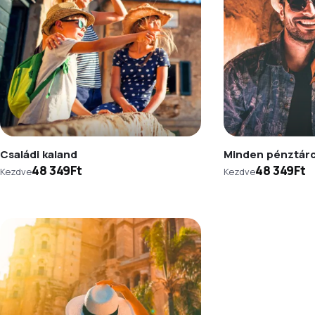
Családi kaland
Minden pénztár
48 349Ft
48 349Ft
Kezdve
Kezdve