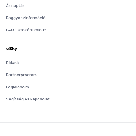
Ár naptár
Poggyászinformáció
FAQ - Utazási kalauz
eSky
Rólunk
Partnerprogram
Foglalásaim
Segítség és kapcsolat