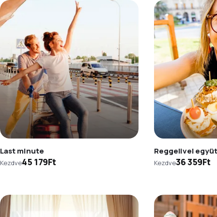
Last minute
Reggelivel együ
45 179Ft
36 359Ft
Kezdve
Kezdve