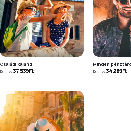
Családi kaland
Minden pénztár
37 539Ft
34 269Ft
Kezdve
Kezdve