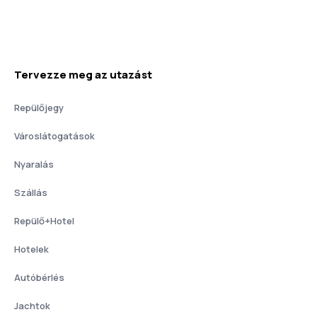
Tervezze meg az utazást
Repülőjegy
Városlátogatások
Nyaralás
Szállás
Repülő+Hotel
Hotelek
Autóbérlés
Jachtok