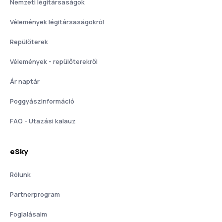
Nemzeti légitársaságok
Vélemények légitársaságokról
Repülőterek
Vélemények - repülőterekről
Ár naptár
Poggyászinformáció
FAQ - Utazási kalauz
eSky
Rólunk
Partnerprogram
Foglalásaim