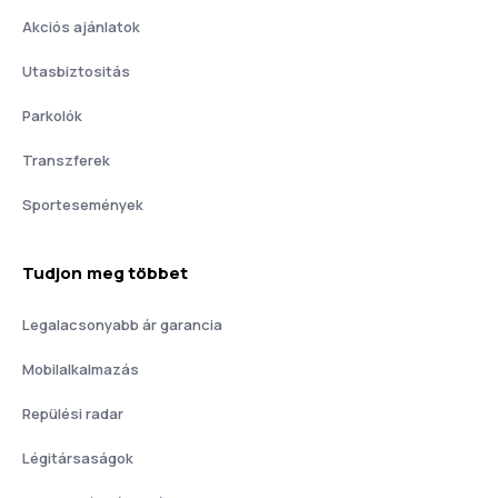
Akciós ajánlatok
Utasbiztositás
Parkolók
Transzferek
Sportesemények
Tudjon meg többet
Legalacsonyabb ár garancia
Mobilalkalmazás
Repülési radar
Légitársaságok