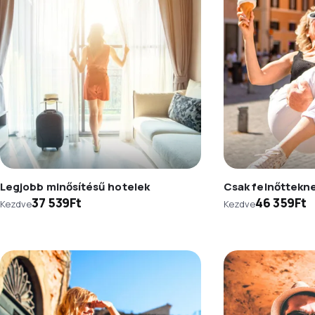
Legjobb minősítésű hotelek
Csak felnőttekn
37 539Ft
46 359Ft
Kezdve
Kezdve