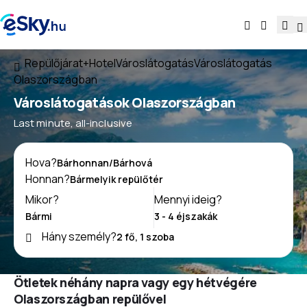
Repülőjárat+Hotel
Városlátogatás
Városlátogatás
Olaszországban
Városlátogatások Olaszországban
Last minute, all-inclusive
Hova?
Honnan?
Mikor?
Mennyi ideig?
Hány személy?
Ötletek néhány napra vagy egy hétvégére
Olaszországban repülővel