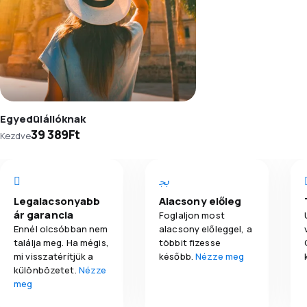
Egyedülállóknak
39 389Ft
Kezdve
Legalacsonyabb
Alacsony előleg
ár garancia
Foglaljon most
Ennél olcsóbban nem
alacsony előleggel, a
találja meg. Ha mégis,
többit fizesse
mi visszatérítjük a
később.
Nézze meg
különbözetet.
Nézze
meg