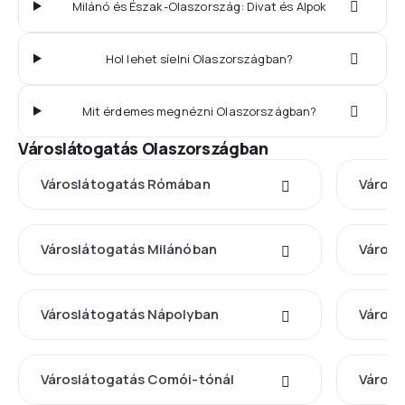
Milánó és Észak-Olaszország: Divat és Alpok
Hol lehet síelni Olaszországban?
Mit érdemes megnézni Olaszországban?
Városlátogatás Olaszországban
Városlátogatás Rómában
Városl
Városlátogatás Milánóban
Városl
Városlátogatás Nápolyban
Városl
Városlátogatás Comói-tónál
Városl