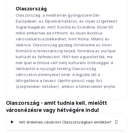
Olaszország
Olaszország, a mediterrán gyöngyszem Dél-
Európában, az Alpokkal határos, és olyan szigeteket
foglal magában, mint Szicília és Szardínia. Közel 60
millió embernek ad otthont, és olyan ikonikus
városokkal büszkélkedhet, mint Róma, Milánó és
Velence. Olaszország gazdag történelme az ókori
Rómától a reneszánszig terjed, formálva az európai
kultúrát és felfedezést. 1861-ben egyesítették, ma
már ipari erőművé vált mély kulturális örökséggel. A
Vatikántól a nyüzsgő terekig Olaszország
változatos élményeket kínál. A legjobb idő a
látogatásra a tavasz (április-június) vagy ősz
(szeptember-október), amikor a hőmérséklet enyhe.
Olaszország - amit tudnia kell, mielőtt
városnézésre vagy hétvégére indul
Mit érdemes vásárolni Olaszországban emlékbe?