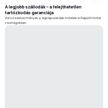
A legjobb szállodák – a felejthetetlen
tartózkodás garanciája
Vonzó kedvezmények a legnépszerűbb hotelekre Repülő+Hotel
csomagokban.