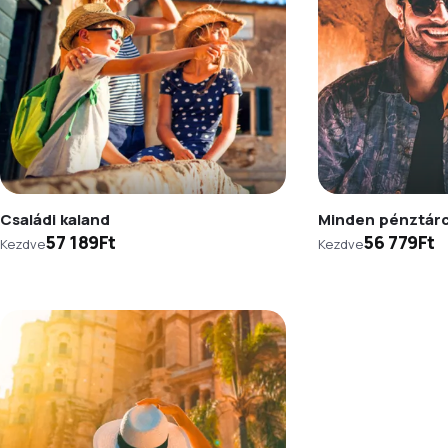
Családi kaland
Minden pénztár
57 189Ft
56 779Ft
Kezdve
Kezdve