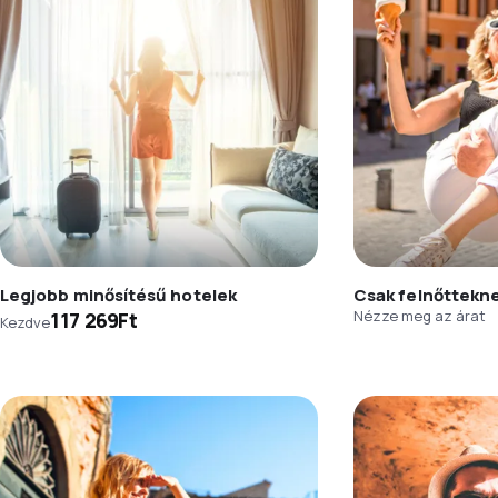
Legjobb minősítésű hotelek
Csak felnőttekn
Nézze meg az árat
117 269Ft
Kezdve