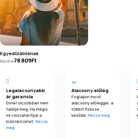
Egyedülállóknak
78 809Ft
Kezdve
Legalacsonyabb
Alacsony előleg
ár garancia
Foglaljon most
Ennél olcsóbban nem
alacsony előleggel, a
találja meg. Ha mégis,
többit fizesse
mi visszatérítjük a
később.
Nézze meg
különbözetet.
Nézze
meg