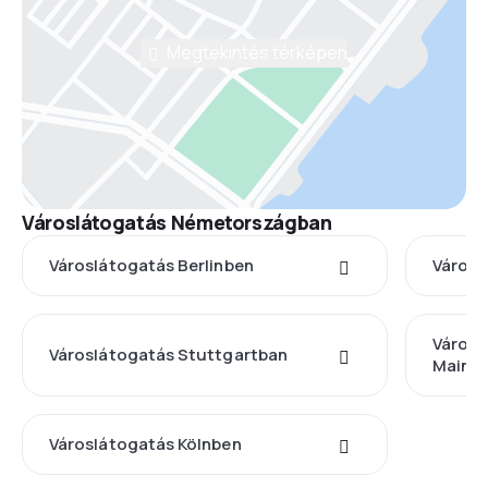
Megtekintés térképen
Városlátogatás Németországban
Városlátogatás Berlinben
Városl
Városl
Városlátogatás Stuttgartban
Mainb
Városlátogatás Kölnben