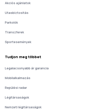
Akciós ajánlatok
Utasbiztositás
Parkolók
Transzferek
Sportesemények
Tudjon meg többet
Legalacsonyabb ár garancia
Mobilalkalmazás
Repülési radar
Légitársaságok
Nemzeti légitársaságok