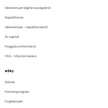
Vélemények légitársaságokról
Repülőterek
Vélemények - repülőterekről
Ár naptár
Poggyászinformáció
FAQ - Utazási kalauz
eSky
Rólunk
Partnerprogram
Foglalásaim