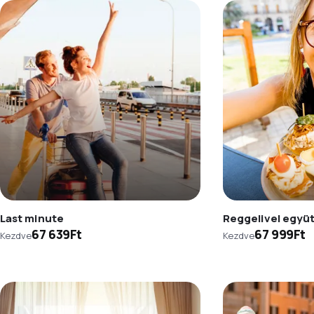
Last minute
Reggelivel együ
67 639Ft
67 999Ft
Kezdve
Kezdve