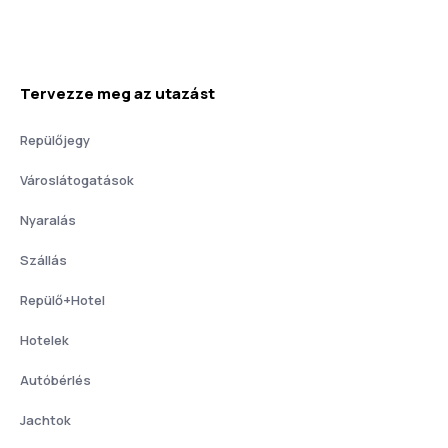
Tervezze meg az utazást
Repülőjegy
Városlátogatások
Nyaralás
Szállás
Repülő+Hotel
Hotelek
Autóbérlés
Jachtok