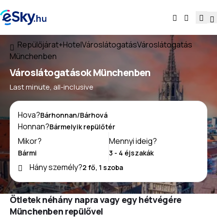
Repülőjárat+Hotel
Városlátogatás
Városlátogatás
Münchenben
Városlátogatások Münchenben
Last minute, all-inclusive
Hova?
Honnan?
Mikor?
Mennyi ideig?
Hány személy?
Ötletek néhány napra vagy egy hétvégére
Münchenben repülővel