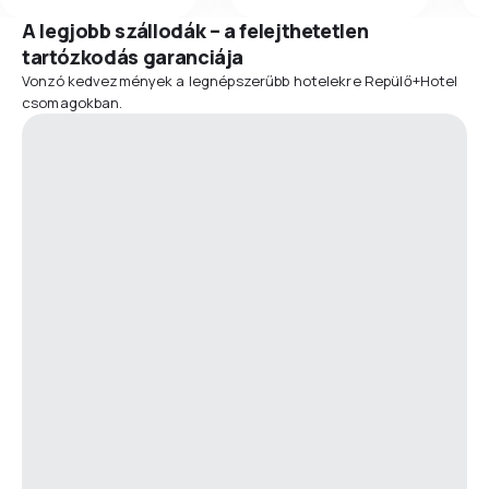
A legjobb szállodák – a felejthetetlen
tartózkodás garanciája
Vonzó kedvezmények a legnépszerűbb hotelekre Repülő+Hotel
csomagokban.