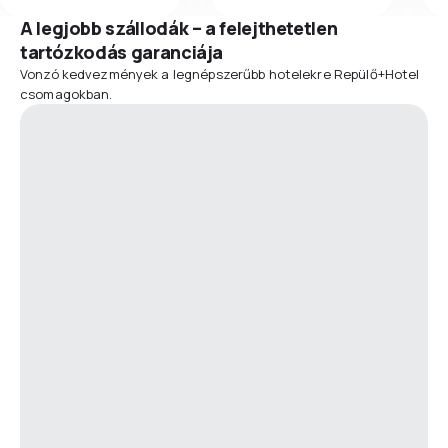
A legjobb szállodák – a felejthetetlen
tartózkodás garanciája
Vonzó kedvezmények a legnépszerűbb hotelekre Repülő+Hotel
csomagokban.