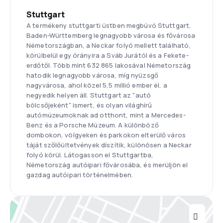
Stuttgart
A termékeny stuttgarti üstben megbúvó Stuttgart,
Baden-Württemberg legnagyobb városa és fővárosa
Németországban, a Neckar folyó mellett található,
körülbelül egy órányira a Sváb Jurától és a Fekete-
erdőtől. Több mint 632 865 lakosával Németország
hatodik legnagyobb városa, míg nyüzsgő
nagyvárosa, ahol közel 5,5 millió ember él, a
negyedik helyen áll. Stuttgart az "autó
bölcsőjeként" ismert, és olyan világhírű
autómúzeumoknak ad otthont, mint a Mercedes-
Benz és a Porsche Múzeum. A különböző
dombokon, völgyeken és parkokon elterülő város
táját szőlőültetvények díszítik, különösen a Neckar
folyó körül. Látogasson el Stuttgartba,
Németország autóipari fővárosába, és merüljön el
gazdag autóipari történelmében.