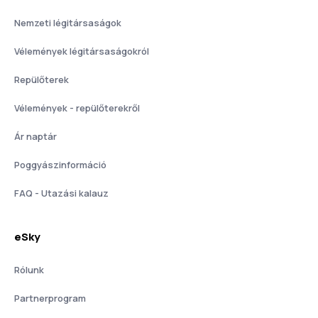
Nemzeti légitársaságok
Vélemények légitársaságokról
Repülőterek
Vélemények - repülőterekről
Ár naptár
Poggyászinformáció
FAQ - Utazási kalauz
eSky
Rólunk
Partnerprogram