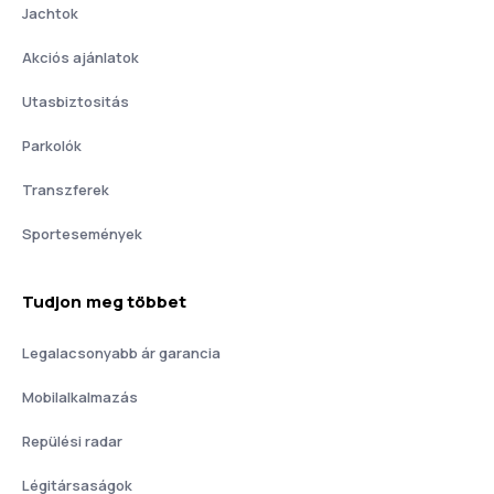
Jachtok
Akciós ajánlatok
Utasbiztositás
Parkolók
Transzferek
Sportesemények
Tudjon meg többet
Legalacsonyabb ár garancia
Mobilalkalmazás
Repülési radar
Légitársaságok