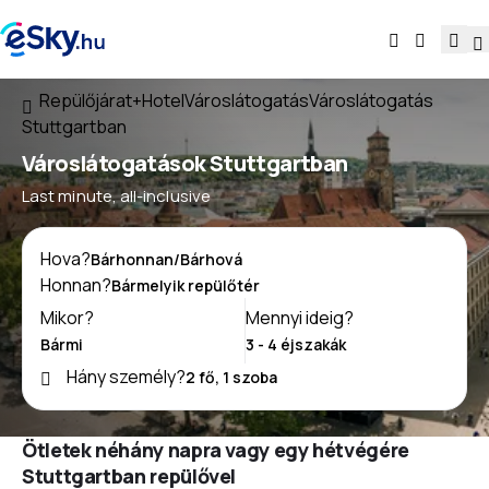
Repülőjárat+Hotel
Városlátogatás
Városlátogatás
Stuttgartban
Városlátogatások Stuttgartban
Last minute, all-inclusive
Hova?
Honnan?
Mikor?
Mennyi ideig?
Hány személy?
Ötletek néhány napra vagy egy hétvégére
Stuttgartban repülővel