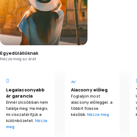
Egyedülállóknak
Nézze meg az árat
Legalacsonyabb
Alacsony előleg
ár garancia
Foglaljon most
Ennél olcsóbban nem
alacsony előleggel, a
találja meg. Ha mégis,
többit fizesse
mi visszatérítjük a
később.
Nézze meg
különbözetet.
Nézze
meg