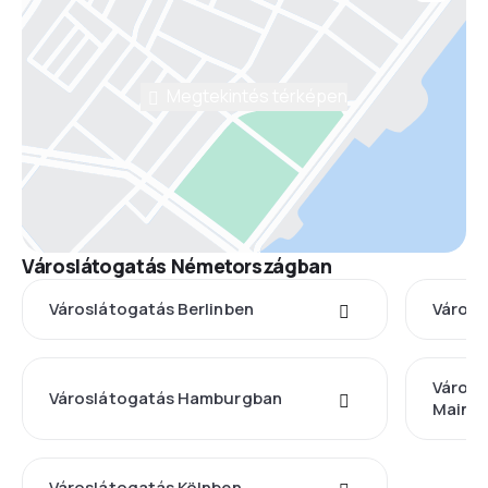
Megtekintés térképen
Városlátogatás Németországban
Városlátogatás Berlinben
Város
Városl
Városlátogatás Hamburgban
Mainb
Városlátogatás Kölnben